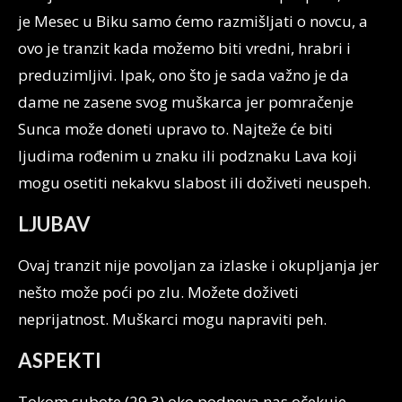
je Mesec u Biku samo ćemo razmišljati o novcu, a
ovo je tranzit kada možemo biti vredni, hrabri i
preduzimljivi. Ipak, ono što je sada važno je da
dame ne zasene svog muškarca jer pomračenje
Sunca može doneti upravo to. Najteže će biti
ljudima rođenim u znaku ili podznaku Lava koji
mogu osetiti nekakvu slabost ili doživeti neuspeh.
LJUBAV
Ovaj tranzit nije povoljan za izlaske i okupljanja jer
nešto može poći po zlu. Možete doživeti
neprijatnost. Muškarci mogu napraviti peh.
ASPEKTI
Tokom subote (29.3) oko podneva nas očekuje