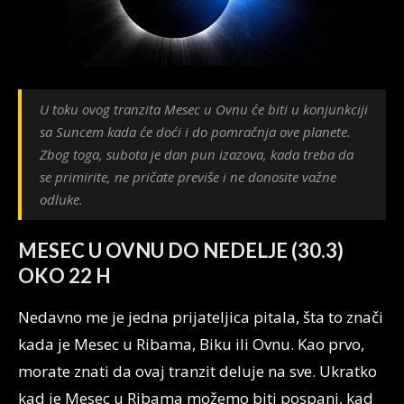
U toku ovog tranzita Mesec u Ovnu će biti u konjunkciji
sa Suncem kada će doći i do pomračnja ove planete.
Zbog toga, subota je dan pun izazova, kada treba da
se primirite, ne pričate previše i ne donosite važne
odluke.
MESEC U OVNU DO NEDELJE (30.3)
OKO 22 H
Nedavno me je jedna prijateljica pitala, šta to znači
kada je Mesec u Ribama, Biku ili Ovnu. Kao prvo,
morate znati da ovaj tranzit deluje na sve. Ukratko
kad je Mesec u Ribama možemo biti pospani, kad