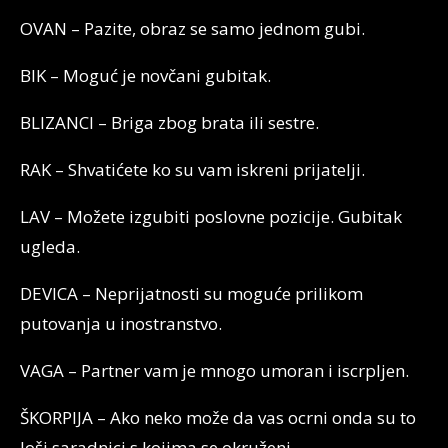
OVAN – Pazite, obraz se samo jednom gubi.
BIK – Moguć je novčani gubitak.
BLIZANCI – Briga zbog brata ili sestre.
RAK – Shvatićete ko su vam iskreni prijatelji.
LAV – Možete izgubiti poslovne pozicije. Gubitak
ugleda.
DEVICA – Neprijatnosti su moguće prilikom
putovanja u inostranstvo.
VAGA – Partner vam je mnogo umoran i iscrpljen.
ŠKORPIJA – Ako neko može da vas ocrni onda su to
loši saradnici s kojima se okruženi.