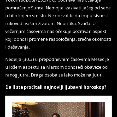
pomračenje Sunca. Nemojte izazivati jačeg od sebe
u bilo kojem smislu. Ne dozvolite da impulsivnost
rukovodi vašim životom. Neprilika. Svađa. U
večernjim časovima nas očekuje pozitivan aspekt
koji donosi promene raspoloženja, srećne okolnosti
i dešavanja.
Nedelja (30.3) u prepodnevnim časovima Mesec je
u lošem aspektu sa Marsom donoseći obaveze od
ranog jutra. Draga osoba se lako može naljutiti.
Da li ste pročitali najnoviji ljubavni horoskop?