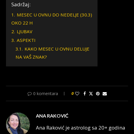
Sadržaj:
1.
MESEC U OVNU DO NEDELJE (30.3)
OKO 22 H
2.
LJUBAV
3.
ASPEKTI
3.1.
KAKO MESEC U OVNU DELUJE
NA VAŠ ZNAK?
0 komentara
0
ANA RAKOVIĆ
Ana Raković je astrolog sa 20+ godina