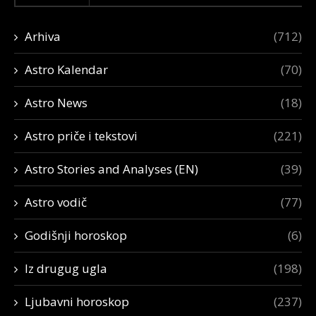
Arhiva
(712)
Astro Kalendar
(70)
Astro News
(18)
Astro priče i tekstovi
(221)
Astro Stories and Analyses (EN)
(39)
Astro vodič
(77)
Godišnji horoskop
(6)
Iz drugug ugla
(198)
Ljubavni horoskop
(237)