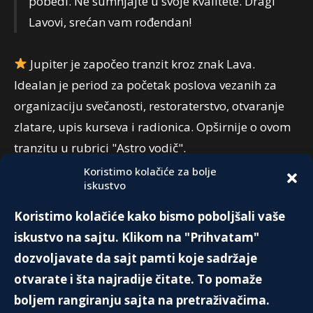
pobedi. Ne sumnjajte u svoje kvalitete. Dragi
Lavovi, srećan vam rođendan!
Jupiter je započeo tranzit kroz znak Lava.
Idealan je period za početak poslova vezanih za
organizaciju svečanosti, restoraterstvo, otvaranje
zlatare, upis kurseva i radionica. Opširnije o ovom
tranzitu u rubrici "Astro vodič".
Koristimo kolačiće za bolje
iskustvo
PREPORUKA:
Koristimo kolačiće kako bismo poboljšali vaše
KAKO OSVOJITI NOVAC NA
iskustvo na sajtu. Klikom na "Prihvatam"
KLADIONICI?
dozvoljavate da sajt pamti koje sadržaje
24. Marta 2019.
otvarate i šta najradije čitate. To pomaže
boljem rangiranju sajta na pretraživačima.