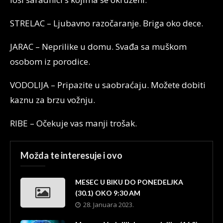
STRELAC – Ljubavno razočaranje. Briga oko dece.
JARAC – Neprilike u domu. Svađa sa muškom
osobom iz porodice.
VODOLIJA – Pripazite u saobraćaju. Možete dobiti
kaznu za brzu vožnju.
RIBE – Očekuje vas manji trošak.
Možda te interesuje i ovo
MESEC U BIKU DO PONEDELJKA
(30.1) OKO 9:30 AM
28. Januara 2023.