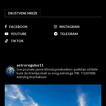
DRUŠTVENE MREŽE
FACEBOOK
INSTAGRAM
YOUTUBE
TELEGRAM
TIKTOK
astroregulus11
Sve poznate javne ličnosti,predsednici i političari od Bele
kuće do Kremlja imali su svog astrologa.
PIB: 112307690
Astrolog Ana Raković