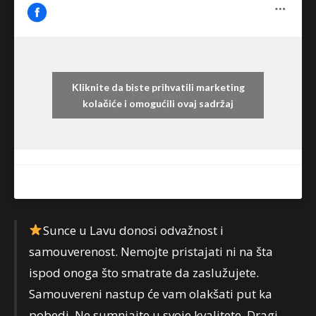
Kliknite da biste prihvatili marketing
Facebook
kolačiće i omogućili ovaj sadržaj
Sunce u Lavu donosi odvažnost i
samouverenost. Nemojte pristajati ni na šta
ispod onoga što smatrate da zaslužujete.
Samouvereni nastup će vam olakšati put ka
pobedi. Ne sumnjajte u svoje kvalitete. Dragi