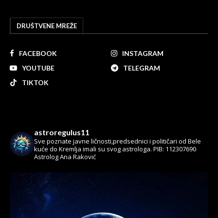
DRUŠTVENE MREŽE
FACEBOOK
INSTAGRAM
YOUTUBE
TELEGRAM
TIKTOK
astroregulus11
Sve poznate javne ličnosti,predsednici i političari od Bele
kuće do Kremlja imali su svog astrologa.
PIB: 112307690
Astrolog Ana Raković