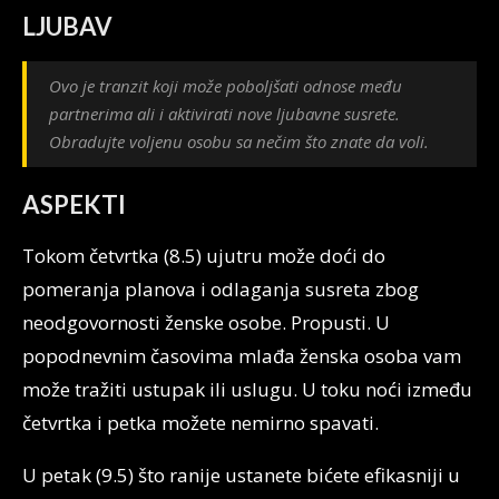
LJUBAV
Ovo je tranzit koji može poboljšati odnose među
partnerima ali i aktivirati nove ljubavne susrete.
Obradujte voljenu osobu sa nečim što znate da voli.
ASPEKTI
Tokom četvrtka (8.5) ujutru može doći do
pomeranja planova i odlaganja susreta zbog
neodgovornosti ženske osobe. Propusti. U
popodnevnim časovima mlađa ženska osoba vam
može tražiti ustupak ili uslugu. U toku noći između
četvrtka i petka možete nemirno spavati.
U petak (9.5) što ranije ustanete bićete efikasniji u