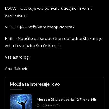
JARAC – Očekuje vas pohvala uticajne ili vama
važne osobe.
VODOLIJA – Stiže vam manji dobitak.
RIBE – Naučite da se opustite i da radite šta vam je
volja bez obzira šta će ko reći.
Vaš astrolog,
Ana Raković
Možda te interesuje i ovo
Mesec u Biku do utorka (2.7) oko 16h
30. Juna 2024.