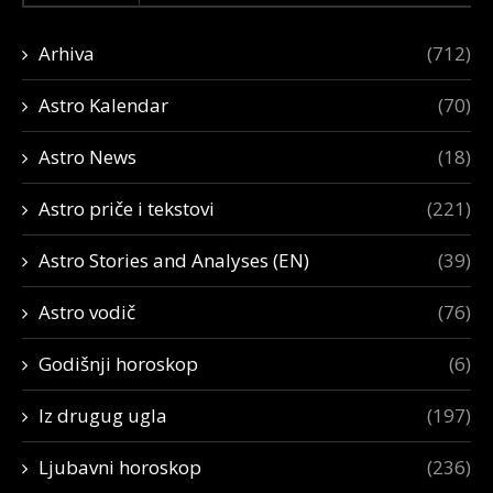
Arhiva
(712)
Astro Kalendar
(70)
Astro News
(18)
Astro priče i tekstovi
(221)
Astro Stories and Analyses (EN)
(39)
Astro vodič
(76)
Godišnji horoskop
(6)
Iz drugug ugla
(197)
Ljubavni horoskop
(236)