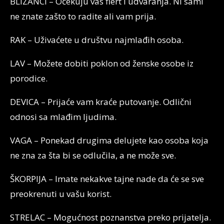
BLIZANCI – Očekuju vas flert i udvaranja. Ni sami
ne znate zašto to radite ali vam prija.
RAK – Uživaćete u društvu najmlađih osoba.
LAV – Možete dobiti poklon od ženske osobe iz
porodice.
DEVICA – Prijaće vam kraće putovanje. Odlični
odnosi sa mlađim ljudima.
VAGA – Ponekad drugima delujete kao osoba koja
ne zna za šta bi se odlučila, a ne može sve.
ŠKORPIJA – Imate nekakve tajne nade da će se sve
preokrenuti u vašu korist.
STRELAC – Mogućnost poznanstva preko prijatelja.