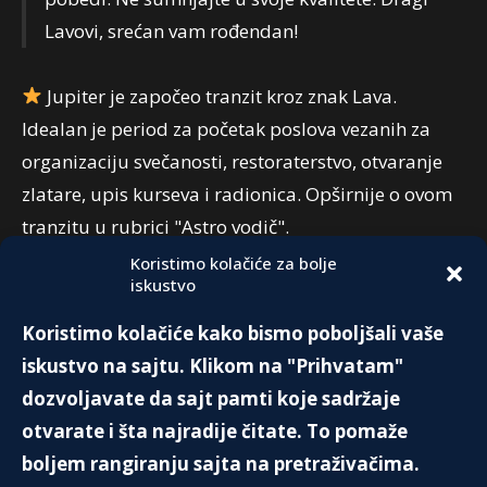
Lavovi, srećan vam rođendan!
Jupiter je započeo tranzit kroz znak Lava.
Idealan je period za početak poslova vezanih za
organizaciju svečanosti, restoraterstvo, otvaranje
zlatare, upis kurseva i radionica. Opširnije o ovom
tranzitu u rubrici "Astro vodič".
Koristimo kolačiće za bolje
iskustvo
PREPORUKA:
Koristimo kolačiće kako bismo poboljšali vaše
Neaspektovane planete u natalnoj karti
iskustvo na sajtu. Klikom na "Prihvatam"
12. Jula 2025.
dozvoljavate da sajt pamti koje sadržaje
otvarate i šta najradije čitate. To pomaže
boljem rangiranju sajta na pretraživačima.
Železnička nesreća u Indiji