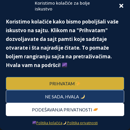
Koristimo kolačiće za bolje
iskustvo
Sunce u Lavu donosi odvažnost i
samouverenost. Nemojte pristajati ni na šta
Koristimo kolačiće kako bismo poboljšali vaše
ispod onoga što smatrate da zaslužujete.
iskustvo na sajtu. Klikom na "Prihvatam"
Samouvereni nastup će vam olakšati put ka
dozvoljavate da sajt pamti koje sadržaje
pobedi. Ne sumnjajte u svoje kvalitete. Dragi
otvarate i šta najradije čitate. To pomaže
Lavovi, srećan vam rođendan!
boljem rangiranju sajta na pretraživačima.
Hvala vam na podršci!
Jupiter je započeo tranzit kroz znak Lava.
Idealan je period za početak poslova vezanih za
PRIHVATAM
organizaciju svečanosti, restoraterstvo, otvaranje
NE SADA, HVALA
zlatare, upis kurseva i radionica. Opširnije o ovom
tranzitu u rubrici "Astro vodič".
PODEŠAVANJA PRIVATNOSTI
Politika kolačića
Politika privatnosti
PREPORUKA: