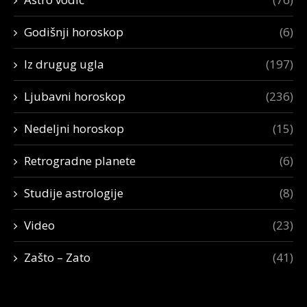
Godišnji horoskop
(6)
Iz drugug ugla
(197)
Ljubavni horoskop
(236)
Nedeljni horoskop
(15)
Retrogradne planete
(6)
Studije astrologije
(8)
Video
(23)
Zašto – Zato
(41)