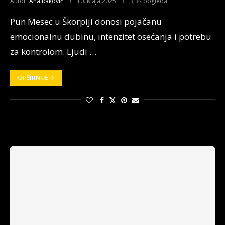
Autor:
Ana Raković
10. Maja 2025.
3,3K pogleda
Pun Mesec u Škorpiji donosi pojačanu
emocionalnu dubinu, intenzitet osećanja i potrebu
za kontrolom. Ljudi …
OPŠIRNIJE