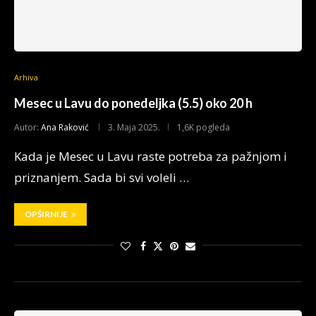
Arhiva
Mesec u Lavu do ponedeljka (5.5) oko 20 h
Autor:
Ana Raković
3. Maja 2025.
1,6K pogleda
Kada je Mesec u Lavu raste potreba za pažnjom i
priznanjem. Sada bi svi voleli …
OPŠIRNIJE