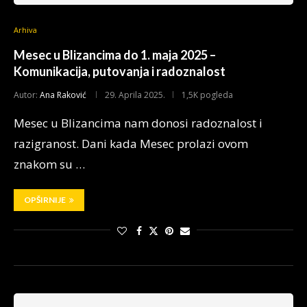
Arhiva
Mesec u Blizancima do 1. maja 2025 –
Komunikacija, putovanja i radoznalost
Autor:
Ana Raković
29. Aprila 2025.
1,5K pogleda
Mesec u Blizancima nam donosi radoznalost i
razigranost. Dani kada Mesec prolazi ovom
znakom su …
OPŠIRNIJE