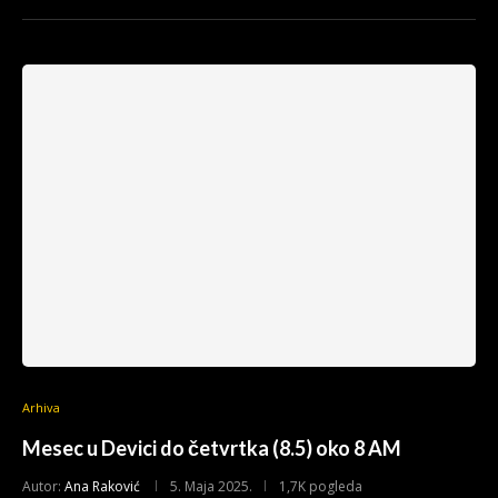
Arhiva
Mesec u Devici do četvrtka (8.5) oko 8 AM
Autor:
Ana Raković
5. Maja 2025.
1,7K pogleda