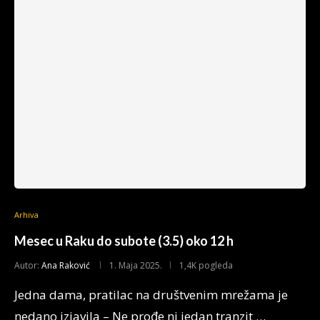
Arhiva
Mesec u Raku do subote (3.5) oko 12 h
Autor:
Ana Raković
1. Maja 2025.
1,4K pogleda
Jedna dama, pratilac na društvenim mrežama je
nedano izjavila – Ne prođe ni jedan tranzit …