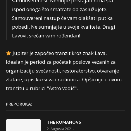
samouverenost. Nemojte pristajati ni na šta
ispod onoga što smatrate da zaslužujete.
Samouvereni nastup će vam olakšati put ka
pobedi. Ne sumnjajte u svoje kvalitete. Dragi
Lavovi, srećan vam rođendan!
Jupiter je započeo tranzit kroz znak Lava.
Idealan je period za početak poslova vezanih za
organizaciju svečanosti, restoraterstvo, otvaranje
zlatare, upis kurseva i radionica. Opširnije o ovom
tranzitu u rubrici "Astro vodič".
PREPORUKA:
THE ROMANOVS
2. Augusta 2021.