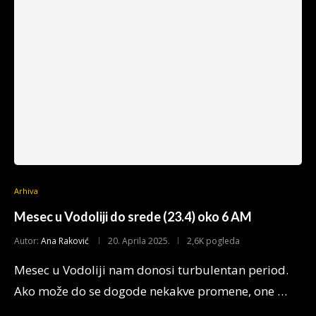
Arhiva
Mesec u Vodoliji do srede (23.4) oko 6 AM
Autor:
Ana Raković
20. Aprila 2025.
2,6K pogleda
Mesec u Vodoliji nam donosi turbulentan period.
Ako može do se dogode nekakve promene, one …