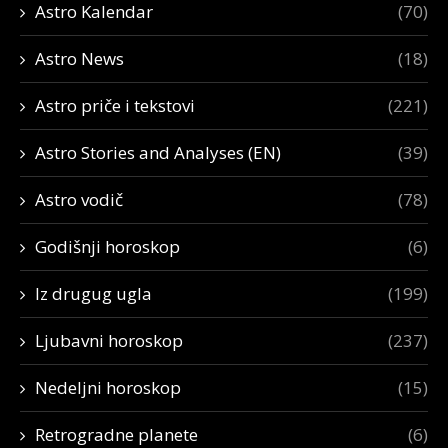
Astro Kalendar
(70)
Astro News
(18)
Astro priče i tekstovi
(221)
Astro Stories and Analyses (EN)
(39)
Astro vodič
(78)
Godišnji horoskop
(6)
Iz drugug ugla
(199)
Ljubavni horoskop
(237)
Nedeljni horoskop
(15)
Retrogradne planete
(6)