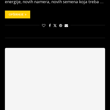
energije, novih namera, novih semena koja treba …
OPŠIRNIJE