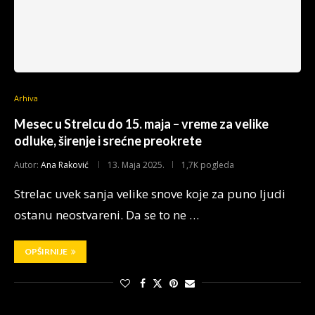
Arhiva
Mesec u Strelcu do 15. maja – vreme za velike
odluke, širenje i srećne preokrete
Autor:
Ana Raković
13. Maja 2025.
1,7K pogleda
Strelac uvek sanja velike snove koje za puno ljudi
ostanu neostvareni. Da se to ne …
OPŠIRNIJE