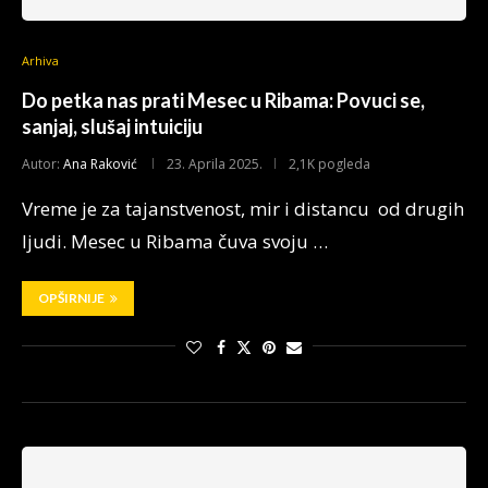
Arhiva
Do petka nas prati Mesec u Ribama: Povuci se,
sanjaj, slušaj intuiciju
Autor:
Ana Raković
23. Aprila 2025.
2,1K pogleda
Vreme je za tajanstvenost, mir i distancu od drugih
ljudi. Mesec u Ribama čuva svoju …
OPŠIRNIJE