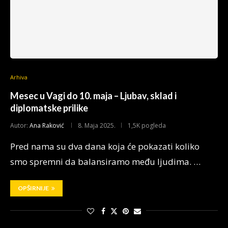
Arhiva
Mesec u Vagi do 10. maja – Ljubav, sklad i
diplomatske prilike
Autor:
Ana Raković
8. Maja 2025.
1,5K pogleda
Pred nama su dva dana koja će pokazati koliko
smo spremni da balansiramo među ljudima. …
OPŠIRNIJE