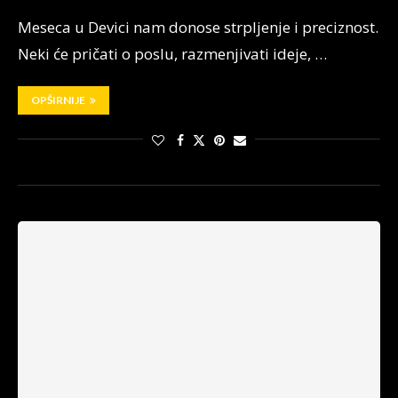
Meseca u Devici nam donose strpljenje i preciznost.
Neki će pričati o poslu, razmenjivati ideje, …
OPŠIRNIJE