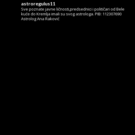
astroregulus11
Sve poznate javne ličnosti,predsednici i političari od Bele
kuće do Kremlja imali su svog astrologa.
PIB: 112307690
Astrolog Ana Raković