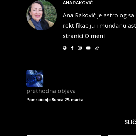
ANA RAKOVIĆ
Ana Raković je astrolog sa 
rektifikaciju i mundanu ast
stranici O meni
prethodna objava
Pomračenje Sunca 29. marta
SLI