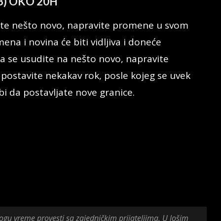
3) OKO 20H
čnete nešto novo, napravite promene u svom
mena i novina će biti vidljiva i doneće
a se usudite na nešto novo, napravite
 postavite nekakav rok, posle kojeg se uvek
bi da postavljate nove granice.
gu vreme provesti sa zajedničkim prijateljima. U lošim