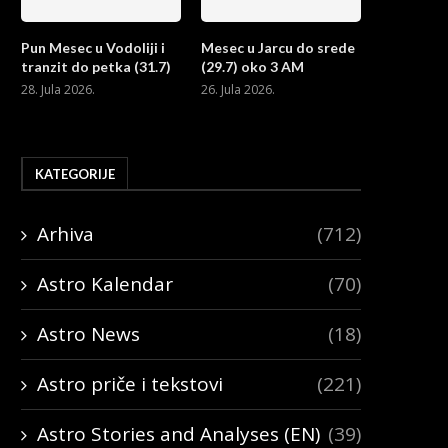
Pun Mesec u Vodoliji i
Mesec u Jarcu do srede
tranzit do petka (31.7)
(29.7) oko 3 AM
28. Jula 2026.
26. Jula 2026.
KATEGORIJE
Arhiva
(712)
Astro Kalendar
(70)
Astro News
(18)
Astro priče i tekstovi
(221)
Astro Stories and Analyses (EN)
(39)