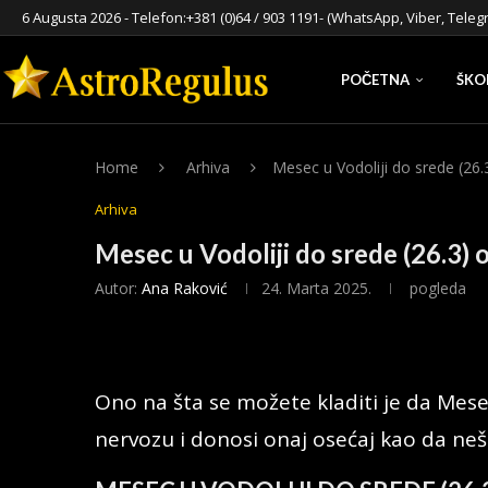
6 Augusta 2026 - Telefon:
+381 (0)64 / 903 1191
- (WhatsApp, Viber, Teleg
POČETNA
ŠKO
Home
Arhiva
Mesec u Vodoliji do srede (26.
Arhiva
Mesec u Vodoliji do srede (26.3) 
Autor:
Ana Raković
24. Marta 2025.
pogleda
Ono na šta se možete kladiti je da Mes
nervozu i donosi onaj osećaj kao da nešt