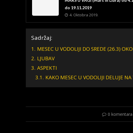
MARS U VAGI (Mars in Libra) od 4.
do 19.11.2019
4. Oktobra 2019.
Sadržaj:
1.
MESEC U VODOLIJI DO SREDE (26.3) OK
2.
LJUBAV
3.
ASPEKTI
3.1.
KAKO MESEC U VODOLIJI DELUJE NA
0 komentara