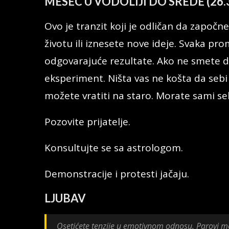
MESEC U VODOLIJI DO SREDE (26.
Ovo je tranzit koji je odličan da zapo
životu ili iznesete nove ideje. Svaka pro
odgovarajuće rezultate. Ako ne smete d
eksperiment. Ništa vas ne košta da sebi
možete vratiti na staro. Morate sami se
Pozovite prijatelje.
Konsultujte se sa astrologom.
Demonstracije i protesti jačaju.
LJUBAV
Osetićete tenzije u emotivnom odnosu. Parovi mo