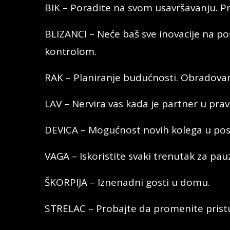
BIK – Poradite na svom usavršavanju. P
BLIZANCI – Neće baš sve inovacije na pos
kontrolom.
RAK – Planiranje budućnosti. Obradovan
LAV – Nervira vas kada je partner u pra
DEVICA – Mogućnost novih kolega u po
VAGA – Iskoristite svaki trenutak za pau
ŠKORPIJA – Iznenadni gosti u domu.
STRELAC – Probajte da promenite prist