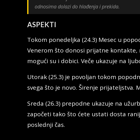
odnosima dolazi do hlađenja i prekida.
ASPEKTI
Tokom ponedeljka (24.3) Mesec u popo
Venerom što donosi prijatne kontakte, 
mogući su i dobici. Veče ukazuje na ljub
Utorak (25.3) je povoljan tokom popodn
svega što je novo. Širenje prijateljstva.
Sreda (26.3) prepodne ukazuje na užurba
započeti tako što ćete ustati dosta rani
poslednji čas.