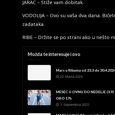
JARAC – Stiže vam dobitak.
VODOLIJA – Ovo su vaša dva dana. Bićete
zadataka.
RIBE – Držite se po strani ako u nešto n
Možda te interesuje i ovo
Mars u Ribama od 23.3 do 30.4.202
22. Marta 2024.
MESEC U OVNU DO NEDELJE (3.9)
OKO 17h
1. Septembra 2023.