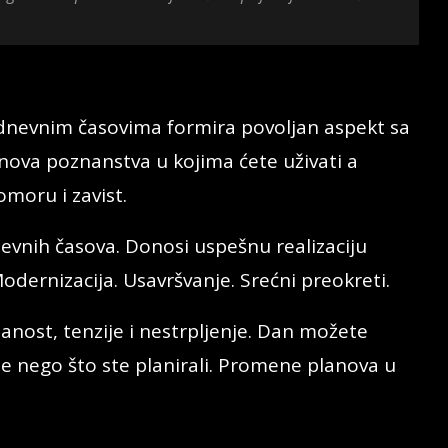
dnevnim časovima formira povoljan aspekt sa
nova poznanstva u kojima ćete uživati a
omoru i zavist.
evnih časova. Donosi uspešnu realizaciju
 Modernizacija. Usavršvanje. Srećni preokreti.
nost, tenzije i nestrpljenje. Dan možete
je nego što ste planirali. Promene planova u