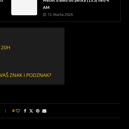
10
Mesec u Biku do petka (15.3) oko 4
AM
13. Marta 2024.
O 20H
 VAŠ ZNAK I PODZNAK?
0