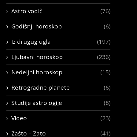
Astro vodič
(76)
Godišnji horoskop
(6)
Iz drugug ugla
(197)
Ljubavni horoskop
(236)
Nedeljni horoskop
(15)
Retrogradne planete
(6)
Studije astrologije
(8)
Video
(23)
Zašto – Zato
(41)