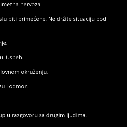
rimetna nervoza.
lu biti primećene. Ne držite situaciju pod
je.
vu. Uspeh.
slovnom okruženju.
zu i odmor.
up u razgovoru sa drugim ljudima.