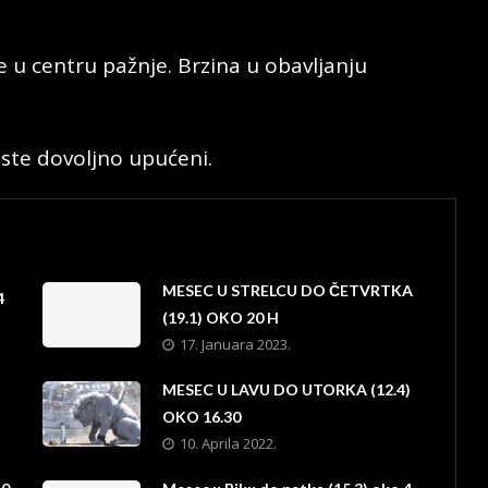
 u centru pažnje. Brzina u obavljanju
iste dovoljno upućeni.
MESEC U STRELCU DO ČETVRTKA
4
(19.1) OKO 20 H
17. Januara 2023.
MESEC U LAVU DO UTORKA (12.4)
OKO 16.30
10. Aprila 2022.