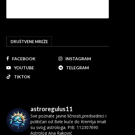
DRUŠTVENE MREŽE
FACEBOOK
INSTAGRAM
YOUTUBE
TELEGRAM
TIKTOK
astroregulus11
Sve poznate javne ličnosti,predsednici i
političari od Bele kuće do Kremlja imali
su svog astrologa.
PIB: 112307690
Astrolog Ana Raković