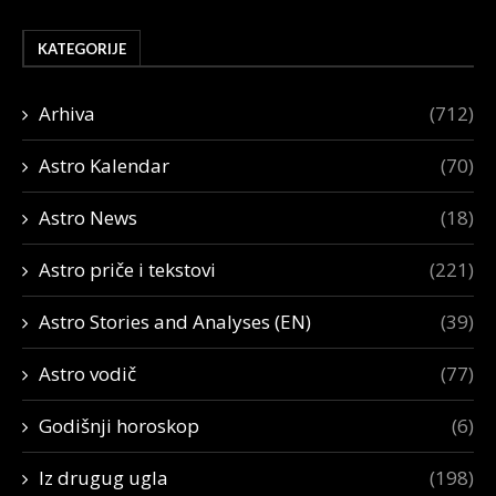
KATEGORIJE
Arhiva
(712)
Astro Kalendar
(70)
Astro News
(18)
Astro priče i tekstovi
(221)
Astro Stories and Analyses (EN)
(39)
Astro vodič
(77)
Godišnji horoskop
(6)
Iz drugug ugla
(198)