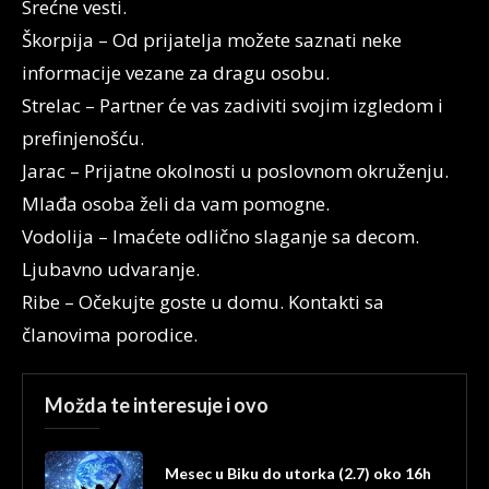
Srećne vesti.
Škorpija – Od prijatelja možete saznati neke
informacije vezane za dragu osobu.
Strelac – Partner će vas zadiviti svojim izgledom i
prefinjenošću.
Jarac – Prijatne okolnosti u poslovnom okruženju.
Mlađa osoba želi da vam pomogne.
Vodolija – Imaćete odlično slaganje sa decom.
Ljubavno udvaranje.
Ribe – Očekujte goste u domu. Kontakti sa
članovima porodice.
Možda te interesuje i ovo
Mesec u Biku do utorka (2.7) oko 16h