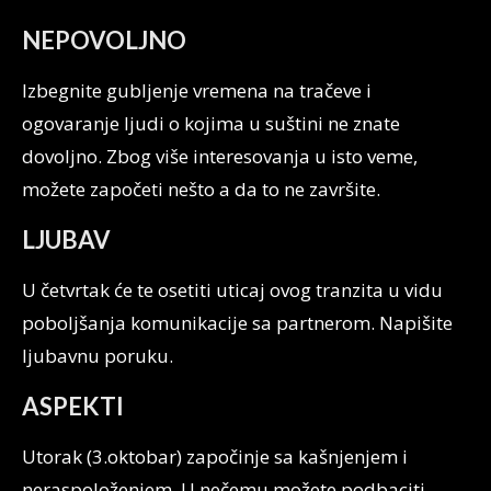
NEPOVOLJNO
Izbegnite gubljenje vremena na tračeve i
ogovaranje ljudi o kojima u suštini ne znate
dovoljno. Zbog više interesovanja u isto veme,
možete započeti nešto a da to ne završite.
LJUBAV
U četvrtak će te osetiti uticaj ovog tranzita u vidu
poboljšanja komunikacije sa partnerom. Napišite
ljubavnu poruku.
ASPEKTI
Utorak (3.oktobar) započinje sa kašnjenjem i
neraspoloženjem. U nečemu možete podbaciti.