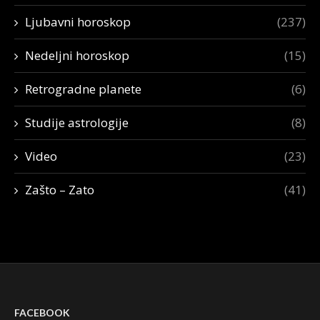
Ljubavni horoskop
(237)
Nedeljni horoskop
(15)
Retrogradne planete
(6)
Studije astrologije
(8)
Video
(23)
Zašto – Zato
(41)
FACEBOOK