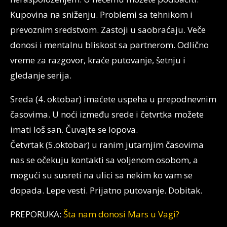
Kupovina na sniženju. Problemi sa tehnikom i
prevoznim sredstvom. Zastoji u saobraćaju. Veče
donosi i mentalnu bliskost sa partnerom. Odlično
vreme za razgovor, kraće putovanje, šetnju i
gledanje serija.
Sreda (4. oktobar) imaćete uspeha u prepodnevnim
časovima. U noći između srede i četvrtka možete
imati loš san. Čuvajte se lopova.
Četvrtak (5.oktobar) u ranim jutarnjim časovima
nas se očekuju kontakti sa voljenom osobom, a
mogući su susreti na ulici sa nekim ko vam se
dopada. Lepe vesti. Prijatno putovanje. Dobitak.
PREPORUKA:
Šta nam donosi Mars u Vagi?