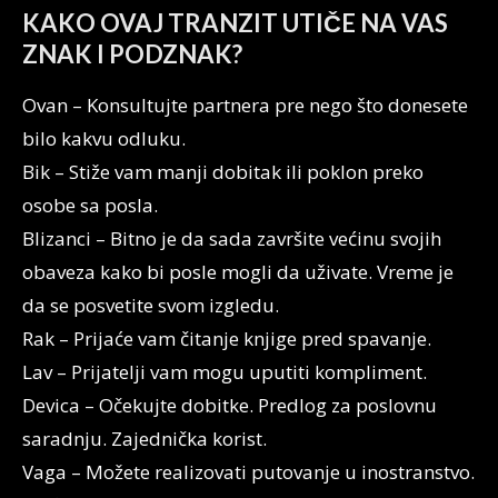
KAKO OVAJ TRANZIT UTIČE NA VAS
ZNAK I PODZNAK?
Ovan – Konsultujte partnera pre nego što donesete
bilo kakvu odluku.
Bik – Stiže vam manji dobitak ili poklon preko
osobe sa posla.
Blizanci – Bitno je da sada završite većinu svojih
obaveza kako bi posle mogli da uživate. Vreme je
da se posvetite svom izgledu.
Rak – Prijaće vam čitanje knjige pred spavanje.
Lav – Prijatelji vam mogu uputiti kompliment.
Devica – Očekujte dobitke. Predlog za poslovnu
saradnju. Zajednička korist.
Vaga – Možete realizovati putovanje u inostranstvo.