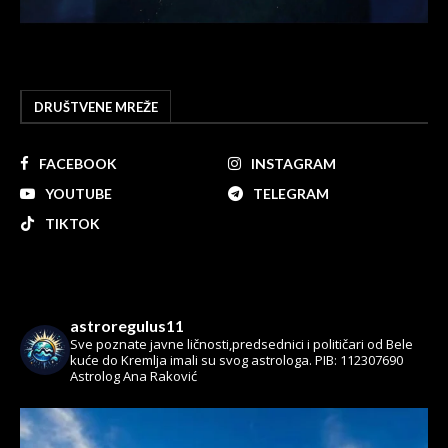
DRUŠTVENE MREŽE
FACEBOOK
INSTAGRAM
YOUTUBE
TELEGRAM
TIKTOK
astroregulus11
Sve poznate javne ličnosti,predsednici i političari od Bele
kuće do Kremlja imali su svog astrologa.
PIB: 112307690
Astrolog Ana Raković