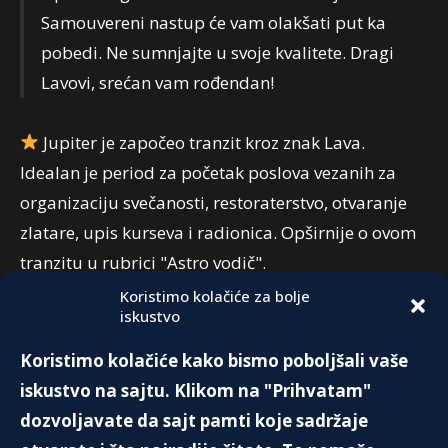
Samouvereni nastup će vam olakšati put ka
pobedi. Ne sumnjajte u svoje kvalitete. Dragi
Lavovi, srećan vam rođendan!
Jupiter je započeo tranzit kroz znak Lava.
Idealan je period za početak poslova vezanih za
organizaciju svečanosti, restoraterstvo, otvaranje
zlatare, upis kurseva i radionica. Opširnije o ovom
tranzitu u rubrici "Astro vodič".
Koristimo kolačiće za bolje
iskustvo
PREPORUKA:
Koristimo kolačiće kako bismo poboljšali vaše
DON'T CRY FOR ME ARGENTINA
iskustvo na sajtu. Klikom na "Prihvatam"
27. Aprila 2020.
dozvoljavate da sajt pamti koje sadržaje