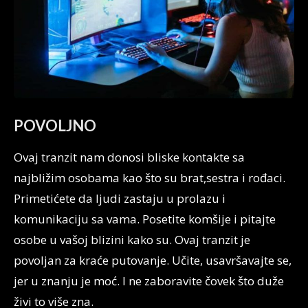
POVOLJNO
Ovaj tranzit nam donosi bliske kontakte sa
najbližim osobama kao što su brat,sestra i rođaci.
Primetićete da ljudi zastaju u prolazu i
komunikaciju sa vama. Posetite komšije i pitajte
osobe u vašoj blizini kako su. Ovaj tranzit je
povoljan za kraće putovanje. Učite, usavršavajte se,
jer u znanju je moć. I ne zaboravite čovek što duže
živi to više zna.