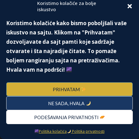
Koristimo kolačiće za bolje
Lavovi, srećan vam rođendan!
iskustvo
Koristimo kolačiće kako bismo poboljšali vaše
Jupiter je započeo tranzit kroz znak Lava.
iskustvo na sajtu. Klikom na "Prihvatam"
Idealan je period za početak poslova vezanih za
dozvoljavate da sajt pamti koje sadržaje
organizaciju svečanosti, restoraterstvo, otvaranje
otvarate i šta najradije čitate. To pomaže
zlatare, upis kurseva i radionica. Opširnije o ovom
boljem rangiranju sajta na pretraživačima.
tranzitu u rubrici "Astro vodič".
Hvala vam na podršci!
PREPORUKA:
PRIHVATAM
EIFFEL TOWER
NE SADA, HVALA
29. Jula 2019.
PODEŠAVANJA PRIVATNOSTI
Politika kolačića
Politika privatnosti
Lajl i Erik Menedez – zločin iz pohlepe