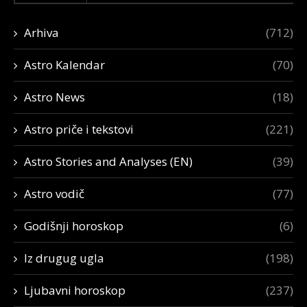
Arhiva
(712)
Astro Kalendar
(70)
Astro News
(18)
Astro priče i tekstovi
(221)
Astro Stories and Analyses (EN)
(39)
Astro vodič
(77)
Godišnji horoskop
(6)
Iz drugug ugla
(198)
Ljubavni horoskop
(237)