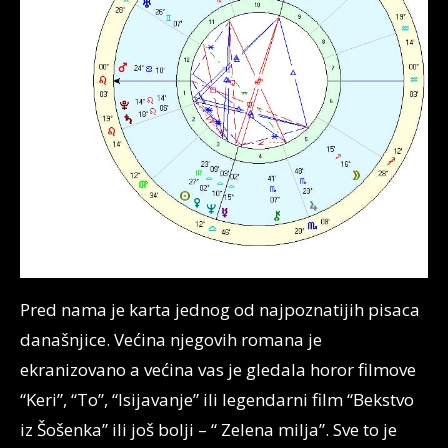
Pred nama je karta jednog od najpoznatijih pisaca
današnjice. Većina njegovih romana je
ekranizovano a većina vas je gledala horor filmove
“Keri”, “To”, “Isijavanje” ili legendarni film “Bekstvo
iz Šošenka” ili još bolji – “ Zelena milja”. Sve to je