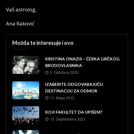
Vaš astrolog,
Ana Raković
Možda te interesuje i ovo
KRISTINA ONAZIS – ĆERKA GRČKOG
BRODOVLASNIKA
5. Oktobra 2020.
IZABERITE ODGOVARAJUĆU
DESTINACIJU ZA ODMOR
11. Maja 2015.
KOJI FAKULTET DA UPIŠEM?
13. Septembra 2021.