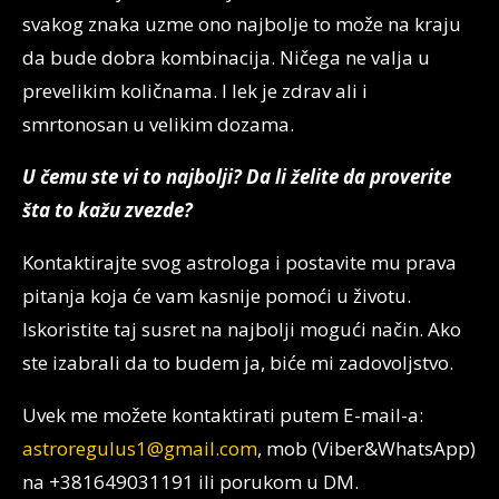
svakog znaka uzme ono najbolje to može na kraju
da bude dobra kombinacija. Ničega ne valja u
prevelikim količnama. I lek je zdrav ali i
smrtonosan u velikim dozama.
U čemu ste vi to najbolji? Da li želite da proverite
šta to kažu zvezde?
Kontaktirajte svog astrologa i postavite mu prava
pitanja koja će vam kasnije pomoći u životu.
Iskoristite taj susret na najbolji mogući način. Ako
ste izabrali da to budem ja, biće mi zadovoljstvo.
Uvek me možete kontaktirati putem E-mail-a:
astroregulus1@gmail.com
, mob (Viber&WhatsApp)
na +381649031191 ili porukom u DM.