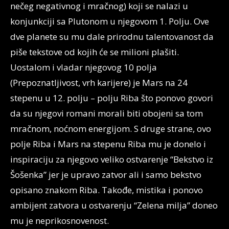
nečeg negativnog i mračnog) koji se nalazi u
konjunkciji sa Plutonom u njegovom 1. Polju. Ove
dve planete su mu dale prirodnu talentovanost da
piše tekstove od kojih će se milioni plašiti.
Uostalom i vladar njegovog 10 polja
(Prepoznatljivost, vrh karijere) je Mars na 24
stepenu u 12. polju – polju Riba što ponovo govori
da su njegovi romani morali biti obojeni sa tom
mračnom, noćnom energijom. S druge strane, ovo
polje Riba i Mars na stepenu Riba mu je donelo i
inspiraciju za njegovo veliko ostvarenje “Bekstvo iz
Šošenka” jer je upravo zatvor ali i samo bekstvo
opisano znakom Riba. Takođe, mistika i ponovo
ambijent zatvora u ostvarenju “Zelena milja” doneo
mu je neprikosnovenost.