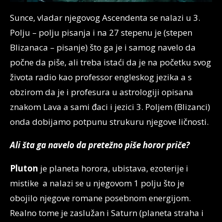
Sunce, vladar njegovog Ascendenta se nalazi u 3.
Polju – polju pisanja i na 27 stepenu je (stepen
Blizanaca – pisanje) što ga je i samog navelo da
počne da piše, ali treba istaći da je na početku svog
života radio kao professor engleskog jezika a s
obzirom da je i profesura u astrologiji opisana
znakom Lava a sami đaci i jezici 3. Poljem (Blizanci)
onda dobijamo potpunu strukuru njegove ličnosti.
Ali šta ga navelo da pretežno piše horor priče?
Pluton
je planeta horora, ubistava, ezoterije i
mistike a nalazi se u njegovom 1 polju što je
obojilo njegove romane posebnom energijom.
Realno tome je zaslužan i Saturn (planeta straha i