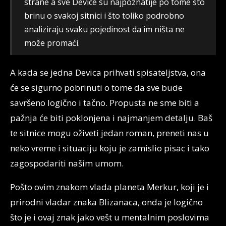
strane a sve Device su najpoznatije po tome što
brinu o svakoj sitnici i što toliko podrobno
analiziraju svaku pojedinost da im ništa ne
može promaći.
A kada se jedna Devica prihvati spisateljstva, ona
će se sigurno pobrinuti o tome da sve bude
savršeno logično i tačno. Propusta ne sme biti a
pažnja će biti poklonjena i najmanjem detalju. Baš
te sitnice mogu oživeti jedan roman, preneti nas u
neko vreme i situaciju koju je zamislio pisac i tako
zagospodariti našim umom.
Pošto ovim znakom vlada planeta Merkur, koji je i
prirodni vladar znaka Blizanaca, onda je logično
što je i ovaj znak jako vešt u mentalnim poslovima