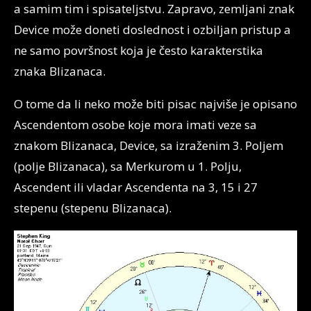
a samim tim i spisateljstvu. Zapravo, zemljani znak
Device može doneti doslednost i ozbiljan pristup a
ne samo površnost koja je često karakterstika
znaka Blizanaca.
O tome da li neko može biti pisac najviše je opisano
Ascendentom osobe koje mora imati veze sa
znakom Blizanaca, Device, sa izraženim 3. Poljem
(polje Blizanaca), sa Merkurom u 1. Polju,
Ascendent ili vladar Ascendenta na 3, 15 i 27
stepenu (stepenu Blizanaca).