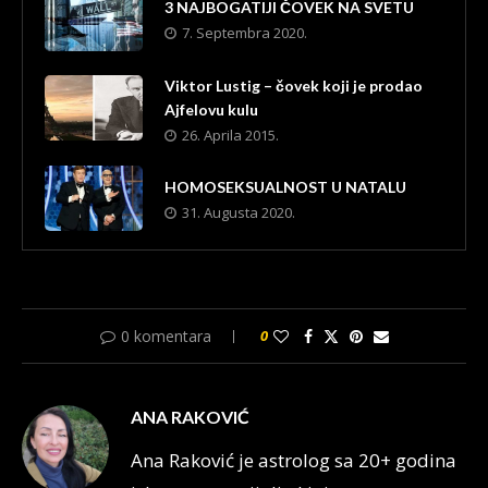
3 NAJBOGATIJI ČOVEK NA SVETU
7. Septembra 2020.
Viktor Lustig – čovek koji je prodao
Ajfelovu kulu
26. Aprila 2015.
HOMOSEKSUALNOST U NATALU
31. Augusta 2020.
0 komentara
0
ANA RAKOVIĆ
Ana Raković je astrolog sa 20+ godina