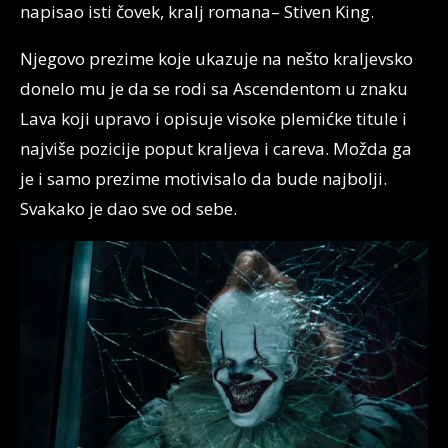
napisao isti čovek, kralj romana– Stiven King.
Njegovo prezime koje ukazuje na nešto kraljevsko
donelo mu je da se rodi sa Ascendentom u znaku
Lava koji upravo i opisuje visoke plemićke titule i
najviše pozicije poput kraljeva i careva. Možda ga
je i samo prezime motivisalo da bude najbolji.
Svakako je dao sve od sebe.