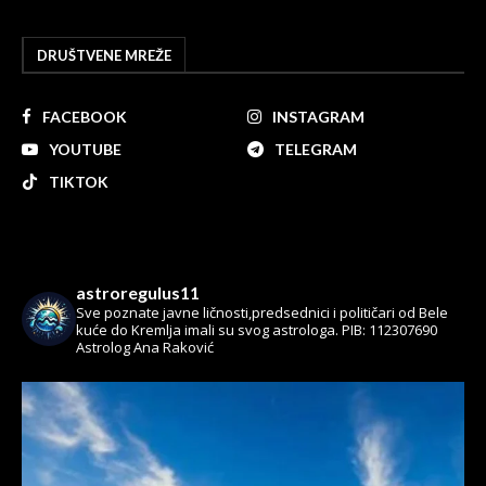
DRUŠTVENE MREŽE
FACEBOOK
INSTAGRAM
YOUTUBE
TELEGRAM
TIKTOK
astroregulus11
Sve poznate javne ličnosti,predsednici i političari od Bele
kuće do Kremlja imali su svog astrologa.
PIB: 112307690
Astrolog Ana Raković