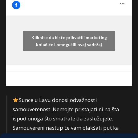
Kliknite da biste prihvatili marketing
Facebook
kolačiće i omogućili ovaj sadržaj
Sunce u Lavu donosi odvažnost i
samouverenost. Nemojte pristajati ni na šta
ispod onoga što smatrate da zaslužujete.
Samouvereni nastup će vam olakšati put ka
pobedi. Ne sumnjajte u svoje kvalitete. Dragi