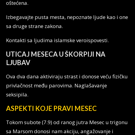
oštećena.
Izbegavajte pusta mesta, nepoznate ljude kao i one
sa druge strane zakona.
Kontakti sa ljudima islamske veroispovesti.
UTICAJ MESECA U ŠKORPIJI NA
LJUBAV
Ova dva dana aktiviraju strast i donose veću fizičku
privlačnost među parovima. Naglašavanje
seksipila.
ASPEKTI KOJE PRAVI MESEC
Tokom subote (7.9) od ranog jutra Mesec u trigonu
sa Marsom donosi nam akciju, angažovanje i