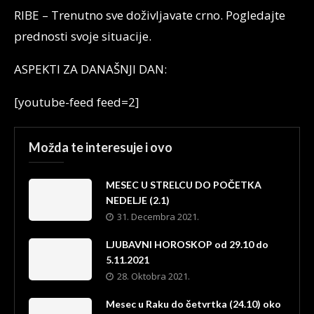
RIBE – Trenutno sve doživljavate crno. Pogledajte
prednosti svoje situacije.
ASPEKTI ZA DANAŠNJI DAN:
[youtube-feed feed=2]
Možda te interesuje i ovo
MESEC U STRELCU DO POČETKA
NEDELJE (2.1)
31. Decembra 2021.
LJUBAVNI HOROSKOP od 29.10 do
5.11.2021
28. Oktobra 2021.
Mesec u Raku do četvrtka (24.10) oko