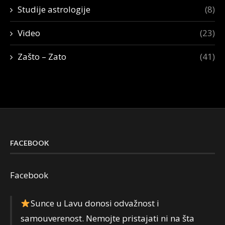
Studije astrologije
(8)
Video
(23)
Zašto – Zato
(41)
FACEBOOK
Facebook
Sunce u Lavu donosi odvažnost i
samouverenost. Nemojte pristajati ni na šta