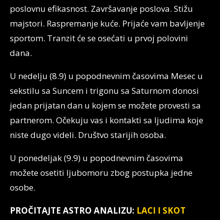
poslovnu efikasnost. Završavanje poslova. Stižu
majstori. Raspremanje kuće. Prijaće vam bavljenje
sportom. Tranzit će se osećati u prvoj polovini
dana.
U nedelju (8.9) u popodnevnim časovima Mesec u
sekstilu sa Suncem i trigonu sa Saturnom donosi
jedan prijatan dan u kojem se možete provesti sa
partnerom. Očekuju vas i kontakti sa ljudima koje
niste dugo videli. Društvo starijih osoba.
U ponedeljak (9.9) u popodnevnim časovima
možete osetiti ljubomoru zbog postupka jedne
osobe.
PROČITAJTE ASTRO ANALIZU:
LACI I SKOT