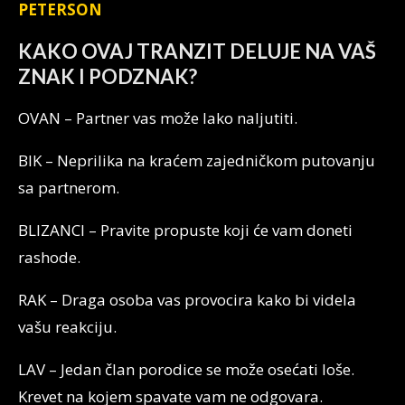
PETERSON
KAKO OVAJ TRANZIT DELUJE NA VAŠ
ZNAK I PODZNAK?
OVAN – Partner vas može lako naljutiti.
BIK – Neprilika na kraćem zajedničkom putovanju
sa partnerom.
BLIZANCI – Pravite propuste koji će vam doneti
rashode.
RAK – Draga osoba vas provocira kako bi videla
vašu reakciju.
LAV – Jedan član porodice se može osećati loše.
Krevet na kojem spavate vam ne odgovara.