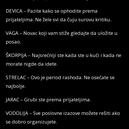
DEVICA – Pazite kako se ophodite prema
prijateljima. Ne žele svi da čuju surovu kritiku.
VAGA – Novac koji vam stiže gledajte da uložite u
posao.
ŠKORPIJA – Najsrećniji ste kada ste u kući i kada ne
morate nigde da idete.
STRELAC – Ovo je period rashoda. Ne osećate se
najbolje.
JARAC – Grubi ste prema prijateljima.
VODOLIJA – Sve poslovne izazove možete rešiti ako
se dobro organizujete.