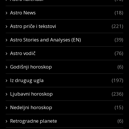
Astro News
(18)
Astro priče i tekstovi
(221)
Astro Stories and Analyses (EN)
(39)
Astro vodič
(76)
Godišnji horoskop
(6)
Iz drugug ugla
(197)
Ljubavni horoskop
(236)
Nedeljni horoskop
(15)
Retrogradne planete
(6)