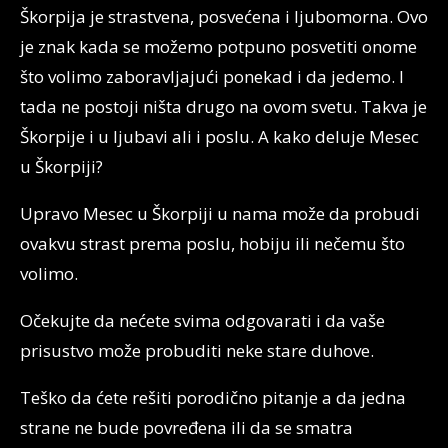
Škorpija je strastvena, posvećena i ljubomorna. Ovo
je znak kada se možemo potpuno posvetiti onome
što volimo zaboravljajući ponekad i da jedemo. I
tada ne postoji ništa drugo na ovom svetu. Takva je
Škorpije i u ljubavi ali i poslu. A kako deluje Mesec
u Škorpiji?
Upravo Mesec u Škorpiji u nama može da probudi
ovakvu strast prema poslu, hobiju ili nečemu što
volimo.
Očekujte da nećete svima odgovarati i da vaše
prisustvo može probuditi neke stare duhove.
Teško da ćete rešiti porodično pitanje a da jedna
strane ne bude povređena ili da se smatra