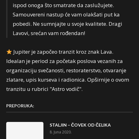
ispod onoga što smatrate da zaslužujete.
Samouvereni nastup će vam olakšati put ka
pobedi. Ne sumnjajte u svoje kvalitete. Dragi
Lavovi, srećan vam rođendan!
Jupiter je započeo tranzit kroz znak Lava.
Idealan je period za početak poslova vezanih za
organizaciju svečanosti, restoraterstvo, otvaranje
zlatare, upis kurseva i radionica. Opširnije o ovom
tranzitu u rubrici "Astro vodič".
PREPORUKA:
STALJIN – ČOVEK OD ČELIKA
8. Juna 2020.