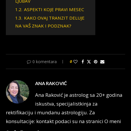
LJUBAV
1.2.
ASPEKTI KOJE PRAVI MESEC
1.3.
KAKO OVAJ TRANZIT DELUJE
NA VAŠ ZNAK I PODZNAK?
0 komentara
0
ANA RAKOVIĆ
Ana Raković je astrolog sa 20+ godina
iskustva, specijalistkinja za
rektifikaciju i mundanu astrologiju. Za
konsultacije: kontakt podaci su na stranici O meni