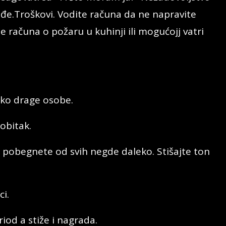
Svađe.Troškovi. Vodite računa da ne napravite
 računa o požaru u kuhinji ili mogućojj vatri
eko drage osobe.
obitak.
a pobegnete od svih negde daleko. Stišajte ton
ci.
iod a stiže i nagrada.