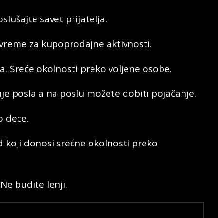
lušajte savet prijatelja.
 vreme za kupoprodajne aktivnosti.
a. Sreće okolnosti preko voljene osobe.
je posla a na poslu možete dobiti pojačanje.
o dece.
d koji donosi srećne okolnosti preko
 Ne budite lenji.