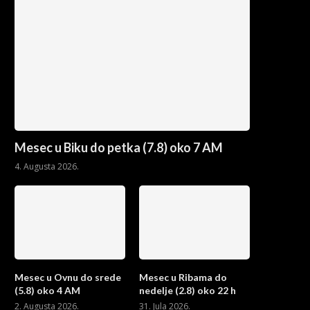
Mesec u Biku do petka (7.8) oko 7 AM
4. Augusta 2026.
Mesec u Ovnu do srede
Mesec u Ribama do
(5.8) oko 4 AM
nedelje (2.8) oko 22 h
2. Augusta 2026.
31. Jula 2026.