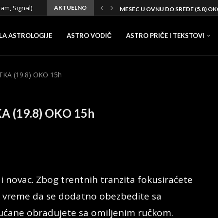
ram, Signal)
AKTUELNO
MESEC U OVNU DO SREDE (5.8) OK
MESEC U RIBAMA DO NEDELJE (2.8)
LJUBAVNI HOROSKOP OD 31.7 DO 6
AVGUST 2026 – MESEČNI HOROS
PUN MESEC U VODOLIJI I TRANZIT
MESEC U JARCU DO SREDE (29.7) 
MESEC U STRELCU DO NEDELJE (26.
LJUBAVNI HOROSKOP OD 24.7 DO 1
OLIVERA KATARINA – ANALIZA N
LA ASTROLOGIJE
ASTRO VODIČ
ASTRO PRIČE I TEKSTOVI
KA (19.8) OKO 15h
 (19.8) OKO 15h
 i novac. Zbog trentnih tranzita fokusiraćete
vo vreme da se dodatno obezbedite sa
kućane obradujete sa omiljenim ručkom.