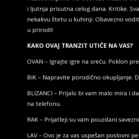
i ljutnja prisutna celog dana. Kritike. 
nekakvu štetu u kuhinji. Obavezno vodite
u prirodi!
KAKO OVAJ TRANZIT UTIČE NA VAS?
OVAN – Igrajte igre na sreću. Poklon pr
BIK – Napravite porodično okupljanje. D
BLIZANCI – Prijalo bi vam malo mira i d
na telefonu.
RAK – Prijatleji su vam pouzdani savezni
LAV – Ovo je za vas uspešan poslovni per