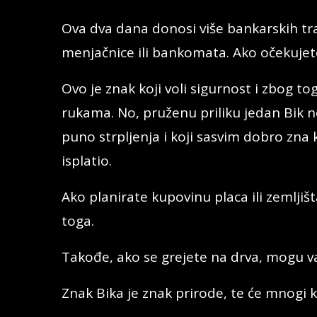
Ova dva dana donosi više bankarskih tra
menjačnice ili bankomata. Ako očekujete
Ovo je znak koji voli sigurnost i zbog to
rukama. No, pruženu priliku jedan Bik ne
puno strpljenja i koji sasvim dobro zna
isplatio.
Ako planirate kupovinu placa ili zemlji
toga.
Takođe, ako se grejete na drva, mogu v
Znak Bika je znak prirode, te će mnogi k