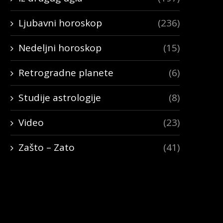
Ljubavni horoskop
(236)
Nedeljni horoskop
(15)
Retrogradne planete
(6)
Studije astrologije
(8)
Video
(23)
Zašto – Zato
(41)