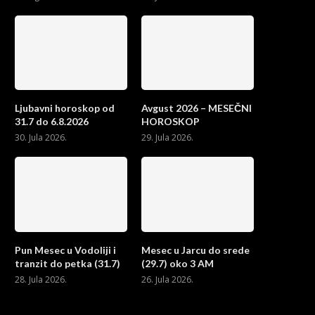
Ljubavni horoskop od
Avgust 2026 – MESEČNI
31.7 do 6.8.2026
HOROSKOP
30. Jula 2026.
29. Jula 2026.
Pun Mesec u Vodoliji i
Mesec u Jarcu do srede
tranzit do petka (31.7)
(29.7) oko 3 AM
28. Jula 2026.
26. Jula 2026.