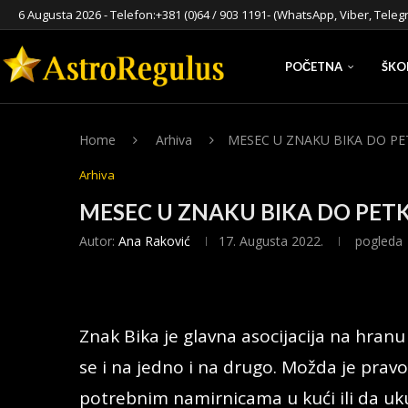
6 Augusta 2026 - Telefon:
+381 (0)64 / 903 1191
- (WhatsApp, Viber, Teleg
POČETNA
ŠKO
Home
Arhiva
MESEC U ZNAKU BIKA DO PET
Arhiva
MESEC U ZNAKU BIKA DO PETKA
Autor:
Ana Raković
17. Augusta 2022.
pogleda
Znak Bika je glavna asocijacija na hranu
se i na jedno i na drugo. Možda je pra
potrebnim namirnicama u kući ili da u