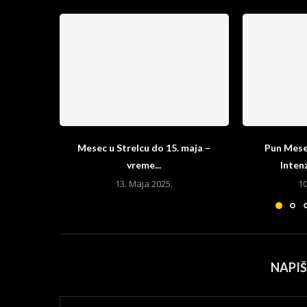
Mesec u Strelcu do 15. maja –
Pun Mesec
vreme...
Intenz
13. Maja 2025.
10
NAPI