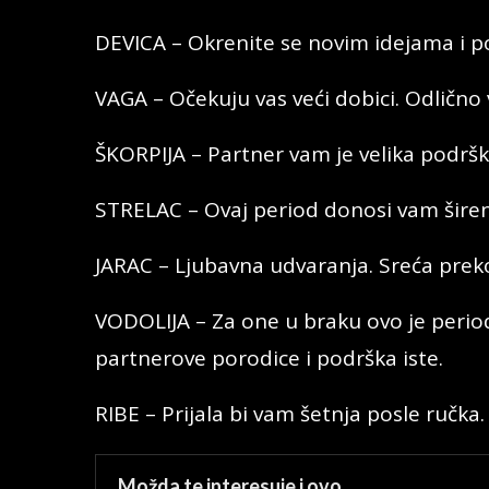
DEVICA – Okrenite se novim idejama i pos
VAGA – Očekuju vas veći dobici. Odlično
ŠKORPIJA – Partner vam je velika podršk
STRELAC – Ovaj period donosi vam širen
JARAC – Ljubavna udvaranja. Sreća prek
VODOLIJA – Za one u braku ovo je perio
partnerove porodice i podrška iste.
RIBE – Prijala bi vam šetnja posle ručka.
Možda te interesuje i ovo