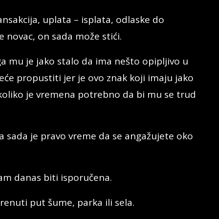
nsakcija, uplata – isplata, odlaske do
 novac, on sada može stići.
ga mu je jako stalo da ima nešto opipljivo u
će propustiti jer je ovo znak koji imaju jako
 koliko je vremena potrebno da bi mu se trud
šta sada je pravo vreme da se angažujete oko
am danas biti isporučena.
renuti put šume, parka ili sela.