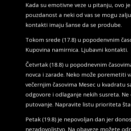
Kada su emotivne veze u pitanju, ovo je 
pouzdanost a neki od vas se mogu zaljubi
kontakti imaju šanse da se prodube.
Tokom srede (17.8) u popodenvnim časov
Kupovina namirnica. Ljubavni kontakti.
Četvrtak (18.8) u popodnevnim časovima
novca i zarade. Neko može poremetiti v
večernjim časovima Mesec u kvadratu s
odgovore i odlaganje nekih susreta. Ne 
putovanje. Napravite listu prioriteta šta
Petak (19.8) je nepovoljan dan jer donos
nezadovoljstvo. Na obaveze možete odre