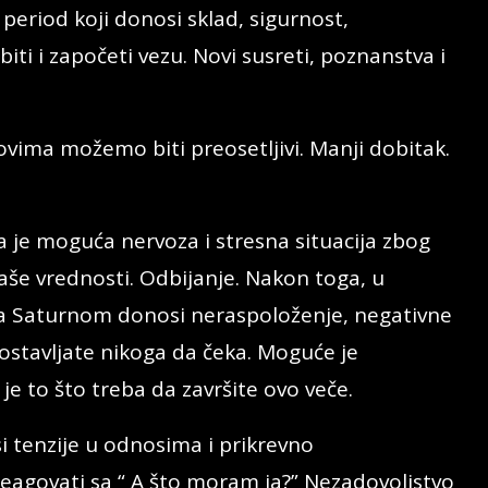
period koji donosi sklad, sigurnost,
ti i započeti vezu. Novi susreti, poznanstva i
ima možemo biti preosetljivi. Manji dobitak.
 je moguća nervoza i stresna situacija zbog
aše vrednosti. Odbijanje. Nakon toga, u
a Saturnom donosi neraspoloženje, negativne
ostavljate nikoga da čeka. Moguće je
 je to što treba da završite ovo veče.
i tenzije u odnosima i prikrevno
agovati sa “ A što moram ja?” Nezadovoljstvo