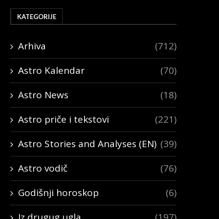
KATEGORIJE
Arhiva
(712)
Astro Kalendar
(70)
Astro News
(18)
Astro priče i tekstovi
(221)
Astro Stories and Analyses (EN)
(39)
Astro vodič
(76)
Godišnji horoskop
(6)
Iz drugug ugla
(197)