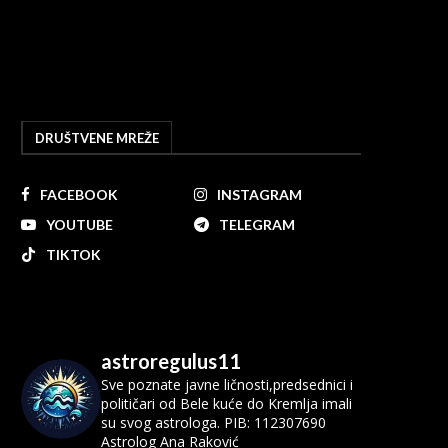
DRUŠTVENE MREŽE
FACEBOOK
INSTAGRAM
YOUTUBE
TELEGRAM
TIKTOK
astroregulus11
Sve poznate javne ličnosti,predsednici i
političari od Bele kuće do Kremlja imali
su svog astrologa.
PIB: 112307690
Astrolog Ana Raković