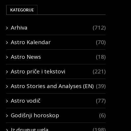
KATEGORIJE
Arhiva
(712)
Astro Kalendar
(70)
Astro News
(18)
Astro priče i tekstovi
(221)
Astro Stories and Analyses (EN)
(39)
Astro vodič
(77)
Godišnji horoskop
(6)
Iz drugug ugla
(198)