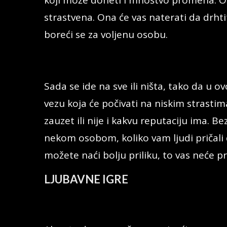
koji može doneti i mnoštvo promena. Ov
strastvena. Ona će vas naterati da drhti
boreći se za voljenu osobu.
Sada se ide na sve ili ništa, tako da u
vezu koja će počivati na niskim strasti
zauzet ili nije i kakvu reputaciju ima. B
nekom osobom, koliko vam ljudi pričali d
možete naći bolju priliku, to vas neće pr
LJUBAVNE IGRE