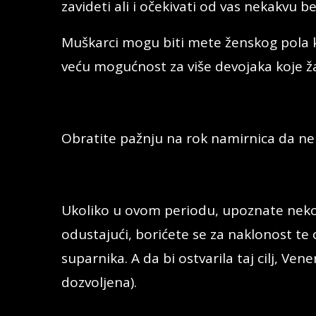
zavideti ali i očekivati od vas nekakvu b
Muškarci mogu biti mete ženskog pola koj
veću mogućnost za više devojaka koje
Obratite pažnju na rok namirnica da ne 
Ukoliko u ovom periodu, upoznate nek
odustajući, borićete se za naklonost te o
suparnika. A da bi ostvarila taj cilj, Vene
dozvoljena).