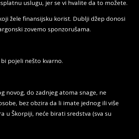
esplatnu uslugu, jer se vi hvalite da to možete.
i žele finansijsku korist. Dublji džep donosi
 žargonski zovemo sponzorušama.
bi pojeli nešto kvarno.
og novog, do zadnjeg atoma snage, ne
sobe, bez obzira da li imate jednog ili više
ra u Škorpiji, neće birati sredstva (sva su