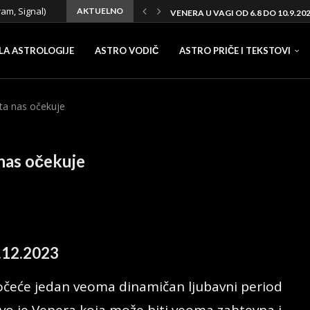
ram, Signal)
AKTUELNO
VENERA U VAGI OD 6.8 DO 10.9.20
LA ASTROLOGIJE
ASTRO VODIČ
ASTRO PRIČE I TEKSTOVI
šta nas očekuje
 nas očekuje
a
.12.2023
očeće jedan veoma dinamičan ljubavni period