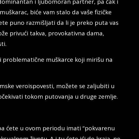
dominantan i ljubomoran partner, pa čak i
muškarac, biće vam stalo da vaše fizičke
e puno razmišljati da li je preko puta vas
može privući takva, provokativna dama,
ti.
i problematične muškarce koji mirišu na
amske veroispovesti, možete se zaljubiti u
očekivati tokom putovanja u druge zemlje.
 pa ćete u ovom periodu imati “pokvarenu
sualnom životu. A i tu ćete ići do kraja, ne