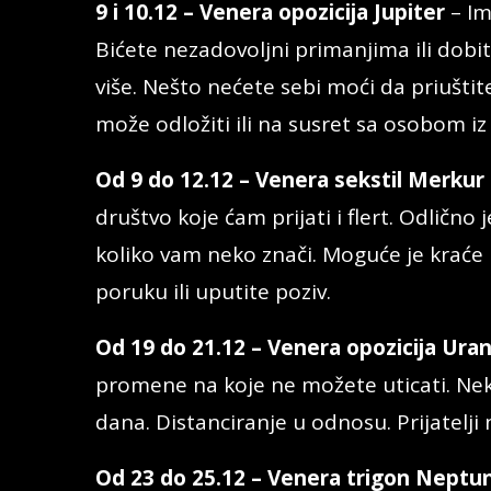
9 i 10.12 – Venera opozicija Jupiter
– Im
Bićete nezadovoljni primanjima ili dobi
više. Nešto nećete sebi moći da priuštit
može odložiti ili na susret sa osobom iz
Od 9 do 12.12 – Venera sekstil Merkur
društvo koje ćam prijati i flert. Odlično
koliko vam neko znači. Moguće je kraće
poruku ili uputite poziv.
Od 19 do 21.12 – Venera opozicija Ura
promene na koje ne možete uticati. Nek
dana. Distanciranje u odnosu. Prijatelj
Od 23 do 25.12 – Venera trigon Neptu