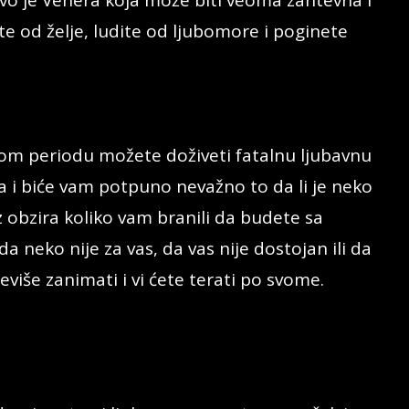
o je Venera koja može biti veoma zahtevna i
te od želje, ludite od ljubomore i poginete
 ovom periodu možete doživeti fatalnu ljubavnu
ma i biće vam potpuno nevažno to da li je neko
ez obzira koliko vam branili da budete sa
a neko nije za vas, da vas nije dostojan ili da
eviše zanimati i vi ćete terati po svome.