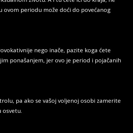
pa u ovom periodu može doći do povećanog
rovokativnije nego inače, pazite koga ćete
jim ponašanjem, jer ovo je period i pojačanih
olu, pa ako se vašoj voljenoj osobi zamerite
 osvetu.