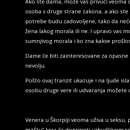
Ako ste dama, može vas privući veoma 
osoba s druge strane zakona, a ako ste 
potrebe budu zadovoljene, tako da nećet
žena lakog morala ili ne. I upravo vas 
sumnjivog morala i ko zna kakve prošlos
Dame će biti zainteresovane za opasne 
nevolju.
Pošto ovaj tranzit ukazuje i na ljude isl
osobu druge vere ili udvaranja možete 
Venera u Škorpiji veoma uživa u seksu,
maštu” koja će doprineti uzbudljivom sek