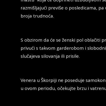
razmišljajući previše o posledicama, 
broja trudnoća.
S obzirom da će se ženski pol oblačiti p
privući s takvom garderobom i slobodni
slučajeva silovanja ili prisile.
Venera u Škorpiji ne poseduje samokontr
u ovom periodu, očekujte brzu i vatrenu