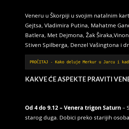
Veneru u Škorpiji u svojim natalnim ka
Gejtsa, Vladimira Putina, Mahatme Gand
Batlera, Met Dejmona, Žak Širaka,Vinon
Stiven Spilberga, Denzel Vašingtona i dr
PROČITAJ - Kako deluje Merkur u Jarcu i kad
KAKVE ĆE ASPEKTE PRAVITI VEN
Od 4 do 9.12 – Venera trigon Saturn
– S
starog duga. Dobici preko starijih osoba