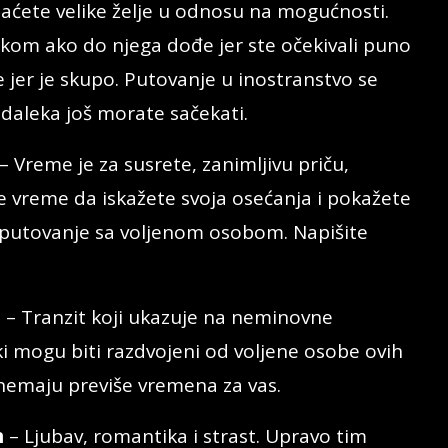
aćete velike želje u odnosu na mogućnosti.
tkom ako do njega dođe jer ste očekivali puno
e jer je skupo. Putovanje u inostranstvo se
 daleka još morate sačekati.
– Vreme je za susrete, zanimljivu priču,
 je vreme da iskažete svoja osećanja i pokažete
 putovanje sa voljenom osobom. Napišite
n
– Tranzit koji ukazuje na neminovne
i mogu biti razdvojeni od voljene osobe ovih
i nemaju previše vremena za vas.
n
– Ljubav, romantika i strast. Upravo tim