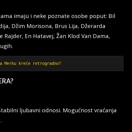
rtama imaju i neke poznate osobe poput: Bil
ija, Džim Morisona, Brus Lija, Džerarda
e Rajder, En Hatavej, Žan Klod Van Dama,
ugih.
a Merku kreće retrogradno?
ERA?
tabilni ljubavni odnosi. Mogućnost vraćanja
.