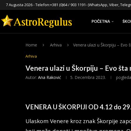
7 Augusta 2026 - Telefon:
+381 (0)64 / 903 1191
- (WhatsApp, Viber, Teleg
POČETNA
ŠKO
Home
Arhiva
Venera ulazi u Škorpiju – Evo 
Arhiva
Venera ulazi u Škorpiju – Evo šta
Autor:
Ana Raković
5. Decembra 2023.
pogled
VENERA U ŠKORPIJI OD 4.12 do 29
Ulaskom Venere kroz znak Škorpije zap