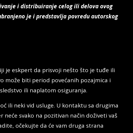
anje i distribuiranje celog ili delova ovog
branjeno je i predstavlja povredu autorskog
i je eskpert da prisvoji nešto što je tuđe ili
vo može biti period povećanih pozajmica i
sledstvo ili naplatom osiguranja.
ili neki vid usluge. U kontaktu sa drugima
r neće svako na pozitivan način doživeti vaš
 radite, očekujte da će vam druga strana