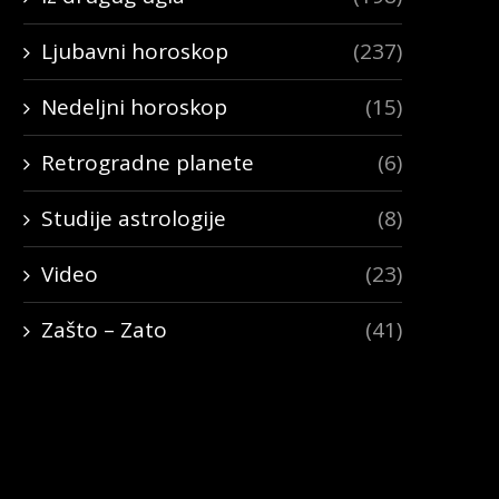
Ljubavni horoskop
(237)
Nedeljni horoskop
(15)
Retrogradne planete
(6)
Studije astrologije
(8)
Video
(23)
Zašto – Zato
(41)