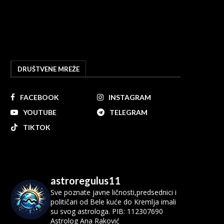
DRUŠTVENE MREŽE
FACEBOOK
INSTAGRAM
YOUTUBE
TELEGRAM
TIKTOK
astroregulus11
Sve poznate javne ličnosti,predsednici i
političari od Bele kuće do Kremlja imali
su svog astrologa.
PIB: 112307690
Astrolog Ana Raković