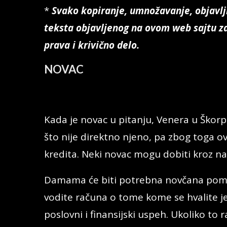
*
Svako kopiranje, umnožavanje, objavljiv
teksta objavljenog na ovom web sajtu za
prava i krivično delo.
NOVAC
Kada je novac u pitanju, Venera u Škorpij
što nije direktno njeno, pa zbog toga o
kredita. Neki novac mogu dobiti kroz na
Damama će biti potrebna novčana pomoć 
vodite računa o tome kome se hvalite je
poslovni i finansijski uspeh. Ukoliko to