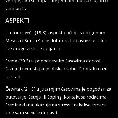
Verujte, ako se dopadate jednom muškarcu, on će
vam prići.
ASPEKTI
U utorak veče (19.3), aspekt počinje sa trigonom
Meseca i Sunca što je dobro za ljubavne susrete i
sve druge vrste okupljanja.
Sreda (20.3) u popodnevnim časovima donosi
čežnju i nedostajanje bliske osobe. Dobitak može
izostati.
Četvrtak (21.3) u jutarnjim časovima je pogodan za
putovanje, šetnju ili šoping. Kontakt sa rođacima.
Sredina dana ukazuje na stress i nekakve izmene
koje vam se neće dopasti.