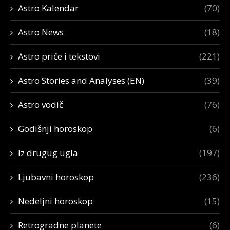
Astro Kalendar
(70)
Astro News
(18)
Astro priče i tekstovi
(221)
Astro Stories and Analyses (EN)
(39)
Astro vodič
(76)
Godišnji horoskop
(6)
Iz drugug ugla
(197)
Ljubavni horoskop
(236)
Nedeljni horoskop
(15)
Retrogradne planete
(6)