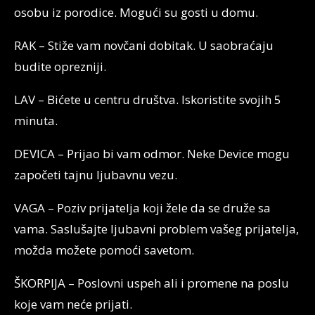
osobu iz porodice. Mogući su gosti u domu.
RAK – Stiže vam novčani dobitak. U saobraćaju
budite oprezniji.
LAV – Bićete u centru društva. Iskoristite svojih 5
minuta.
DEVICA – Prijao bi vam odmor. Neke Device mogu
započeti tajnu ljubavnu vezu.
VAGA – Poziv prijatelja koji žele da se druže sa
vama. Saslušajte ljubavni problem vašeg prijatelja,
možda možete pomoći savetom.
ŠKORPIJA – Poslovni uspeh ali i promene na poslu
koje vam neće prijati.