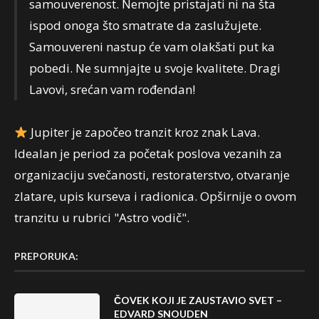
samouverenost. Nemojte pristajati ni na šta
ispod onoga što smatrate da zaslužujete.
Samouvereni nastup će vam olakšati put ka
pobedi. Ne sumnjajte u svoje kvalitete. Dragi
Lavovi, srećan vam rođendan!
Jupiter je započeo tranzit kroz znak Lava.
Idealan je period za početak poslova vezanih za
organizaciju svečanosti, restoraterstvo, otvaranje
zlatare, upis kurseva i radionica. Opširnije o ovom
tranzitu u rubrici "Astro vodič".
PREPORUKA:
ČOVEK KOJI JE ZAUSTAVIO SVET –
EDVARD SNOUDEN