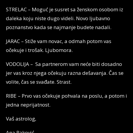
STRELAC – Moguć je susret sa ženskom osobom iz
daleka koju niste dugo videli. Novo ljubavno
poznanstvo kada se najmanje budete nadali.
JARAC – Stiže vam novac, a odmah potom vas
očekuje i trošak. Ljubomora.
VODOLIJA – Sa partnerom vam neće biti dosadno
jer vas kroz njega očekuju razna dešavanja. Čas se
volite, čas se svađate. Strast.
RIBE – Prvo vas očekuje pohvala na poslu, a potom i
jedna neprijatnost.
Vaš astrolog,
Ana Raković