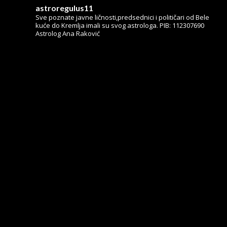
astroregulus11
Sve poznate javne ličnosti,predsednici i političari od Bele
kuće do Kremlja imali su svog astrologa.
PIB: 112307690
Astrolog Ana Raković