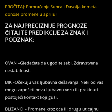
PROČITAJ: Pomračenje Sunca i Đavolja kometa
donose promene u aprilu!
ZA NAJPRECIZNIJE PROGNOZE
ČITAJTE PREDIKCIJE ZA ZNAK I
PODZNAK:
OVAN –Gledaćete da ugodite sebi. Zdravstvena
nestabilnost.
BIK –Očekuju vas ljubavna dešavanja. Neki od vas
mogu započeti novu ljubavnu vezu ili prekinuti
postojeći kontakt koji guši.
BLIZANCI – Promene kroz oca ili drugu uticajnu