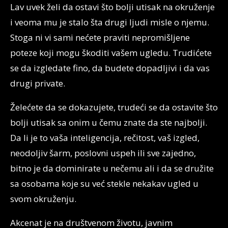
Lav uvek želi da ostavi što bolji utisak na okruženje
i veoma mu je stalo šta drugi ljudi misle o njemu.
Stoga ni vi sami nećete praviti nepromišljene
poteze koji mogu škoditi vašem ugledu. Trudićete
se da izgledate fino, da budete dopadljivi i da vas
drugi private.
Želećete da se dokazujete, trudeći se da ostavite što
bolji utisak sa onim u čemu znate da ste najbolji.
Da li je to vaša inteligencija, rečitost, vaš izgled,
neodoljiv šarm, poslovni uspeh ili sve zajedno,
bitno je da dominirate u nečemu ali i da se družite
sa osobama koje su već stekle nekakav ugled u
svom okruženju.
Akcenat je na društvenom životu, javnim