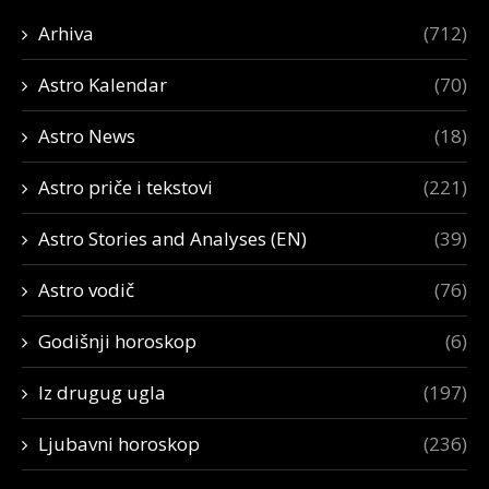
Arhiva
(712)
Astro Kalendar
(70)
Astro News
(18)
Astro priče i tekstovi
(221)
Astro Stories and Analyses (EN)
(39)
Astro vodič
(76)
Godišnji horoskop
(6)
Iz drugug ugla
(197)
Ljubavni horoskop
(236)