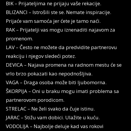
BIK – Prijateljima ne prijaju vaše rekacije.
BLIZANCI – Istrošili ste se. Nemate inspiracije.
Prijaće vam samoća jer ćete je tamo naći.
RAK – Prijatelji vas mogu iznenaditi najavom za
promenom.
LAV – Često ne možete da predvidite partnerovu
reakciju i njegov sledeći potez.
DEVICA – Najava promena na radnom mestu će se
vrlo brzo pokazati kao nepodnošljiva.
VAGA – Draga osoba može biti ljubomorna.
ŠKORPIJA – Oni u braku mogu imati problema sa
partnerovom porodicom.
STRELAC – Ne želi svako da čuje istinu.
JARAC – Stižu vam dobici. Ulažite u kuću.
VODOLIJA – Najbolje deluje kad vas rokovi