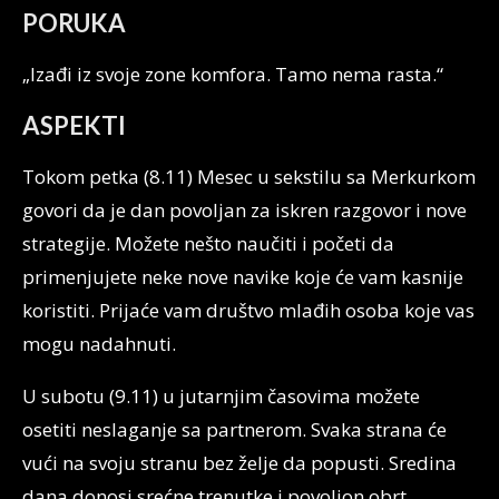
PORUKA
„Izađi iz svoje zone komfora. Tamo nema rasta.“
ASPEKTI
Tokom petka (8.11) Mesec u sekstilu sa Merkurkom
govori da je dan povoljan za iskren razgovor i nove
strategije. Možete nešto naučiti i početi da
primenjujete neke nove navike koje će vam kasnije
koristiti. Prijaće vam društvo mlađih osoba koje vas
mogu nadahnuti.
U subotu (9.11) u jutarnjim časovima možete
osetiti neslaganje sa partnerom. Svaka strana će
vući na svoju stranu bez želje da popusti. Sredina
dana donosi srećne trenutke i povoljon obrt