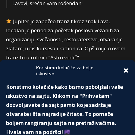
Lavovi, srećan vam rođendan!
Jupiter je započeo tranzit kroz znak Lava.
Idealan je period za početak poslova vezanih za
organizaciju svečanosti, restoraterstvo, otvaranje
zlatare, upis kurseva i radionica. Opširnije o ovom
tranzitu u rubrici "Astro vodič".
Koristimo kolačiće za bolje
iskustvo
PREPORUKA:
Koristimo kolačiće kako bismo poboljšali vaše
CENA SLAVE
iskustvo na sajtu. Klikom na "Prihvatam"
17. Januara 2022.
dozvoljavate da sajt pamti koje sadržaje
otvarate i šta najradije čitate. To pomaže
boljem rangiranju sajta na pretraživačima.
SA OVE STRANE ZAKONA – PRIČA O
Hvala vam na podršci!
POLICIJI