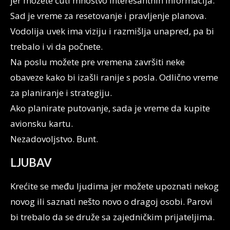
jer možete čuti mnoštvo interesantnih informacija.
Sad je vreme za resetovanje i pravljenje planova.
Vodolija uvek ima viziju i razmišlja unapred, pa bi
trebalo i vi da počnete.
Na poslu možete pre vremena završiti neke
obaveze kako bi izašli ranije s posla. Odlično vreme
za planiranje i strategiju.
Ako planirate putovanje, sada je vreme da kupite
avionsku kartu.
Nezadovoljstvo. Bunt.
LJUBAV
Krećite se među ljudima jer možete upoznati nekog
novog ili saznati nešto novo o dragoj osobi. Parovi
bi trebalo da se druže sa zajedničkim prijateljima.