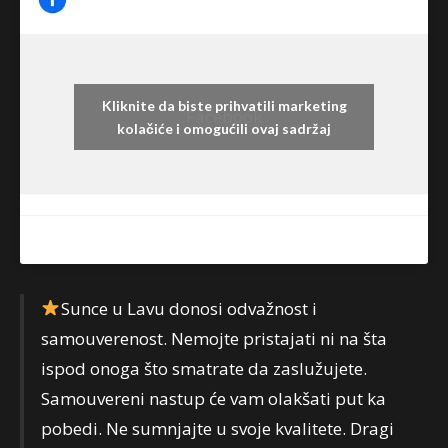
Kliknite da biste prihvatili marketing
Facebook
kolačiće i omogućili ovaj sadržaj
Sunce u Lavu donosi odvažnost i
samouverenost. Nemojte pristajati ni na šta
ispod onoga što smatrate da zaslužujete.
Samouvereni nastup će vam olakšati put ka
pobedi. Ne sumnjajte u svoje kvalitete. Dragi