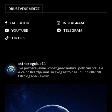
DRUŠTVENE MREŽE
FACEBOOK
INSTAGRAM
YOUTUBE
TELEGRAM
TIKTOK
astroregulus11
Sve poznate javne ličnosti,predsednici i političari od Bele
kuće do Kremlja imali su svog astrologa.
PIB: 112307690
Astrolog Ana Raković