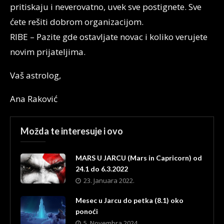
pritiskaju i neverovatno, uvek sve postignete. Sve
ćete rešiti dobrom organizacijom.
RIBE – Pazite gde ostavljate novac i koliko verujete
novim prijateljima.
Vaš astrolog,
Ana Raković
Možda te interesuje i ovo
MARS U JARCU (Mars in Capricorn) od
24.1 do 6.3.2022
23. Januara 2022.
Mesec u Jarcu do petka (8.1) oko
ponoći
5. Novembra 2024.