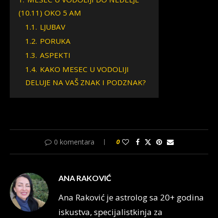
(10.11) OKO 5 AM
1.1.
LJUBAV
1.2.
PORUKA
1.3.
ASPEKTI
1.4.
KAKO MESEC U VODOLIJI
DELUJE NA VAŠ ZNAK I PODZNAK?
0 komentara
0
ANA RAKOVIĆ
Ana Raković je astrolog sa 20+ godina
iskustva, specijalistkinja za