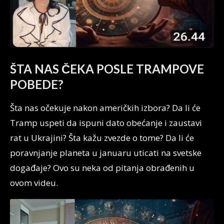
ŠTA NAS ČEKA POSLE TRAMPOVE
POBEDE?
Šta nas očekuje nakon američkih izbora? Da li će
Tramp uspeti da ispuni dato obećanje i zaustavi
rat u Ukrajini? Šta kažu zvezde o tome? Da li će
poravnjanje planeta u januaru uticati na svetske
događaje? Ovo su neka od pitanja obrađenih u
ovom videu.