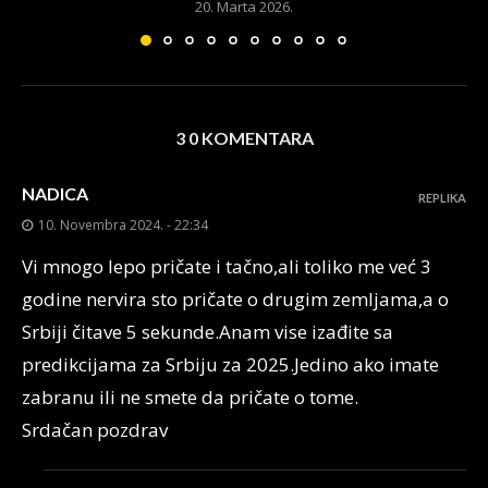
20. Marta 2026.
3 0 KOMENTARA
NADICA
REPLIKA
10. Novembra 2024. - 22:34
Vi mnogo lepo pričate i tačno,ali toliko me već 3
godine nervira sto pričate o drugim zemljama,a o
Srbiji čitave 5 sekunde.Anam vise izađite sa
predikcijama za Srbiju za 2025.Jedino ako imate
zabranu ili ne smete da pričate o tome.
Srdačan pozdrav