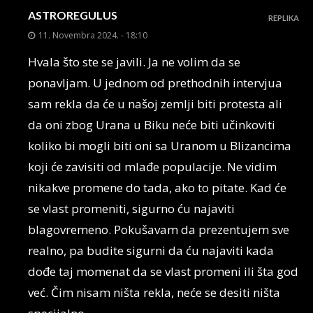
ASTROREGULUS
REPLIKA
11. Novembra 2024. - 18:10
Hvala što ste se javili. Ja ne volim da se
ponavljam. U jednom od prethodnih intervjua
sam rekla da će u našoj zemlji biti protesta ali
da oni zbog Urana u Biku neće biti učinkoviti
koliko bi mogli biti oni sa Uranom u Blizancima
koji će zavisiti od mlađe populacije. Ne vidim
nikakve promene do tada, ako to pitate. Kad će
se vlast promeniti, sigurno ću najaviti
blagovremeno. Pokušavam da prezentujem sve
realno, pa budite sigurni da ću najaviti kada
dođe taj momenat da se vlast promeni ili šta god
već. Čim nisam ništa rekla, neće se desiti ništa