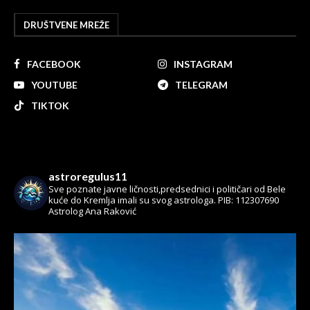
DRUŠTVENE MREŽE
FACEBOOK
INSTAGRAM
YOUTUBE
TELEGRAM
TIKTOK
astroregulus11
Sve poznate javne ličnosti,predsednici i političari od Bele
kuće do Kremlja imali su svog astrologa.
PIB: 112307690
Astrolog Ana Raković