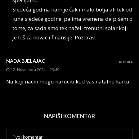
specijalno.
Sledeća godina nam je čak i malo bolja ali tek od
juna sledeće godine, pa ima vremena da pišem o
tome, za sada smo tek načeli trenutni solar koji
je loš za novac i finansije. Pozdrav.
NADA BJELAJAC
REPLIKA
12. Novembra 2024. - 23:49
Na koji nacin mogu naruciti kod vas natalnu kartu
NAPIŠI KOMENTAR