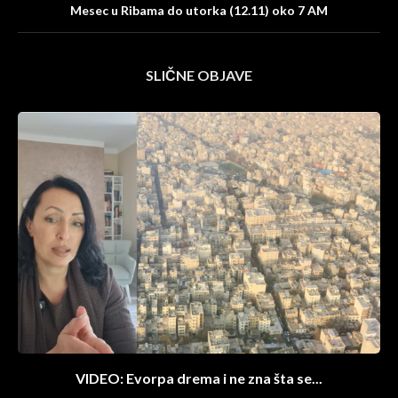
Mesec u Ribama do utorka (12.11) oko 7 AM
SLIČNE OBJAVE
VIDEO: Evorpa drema i ne zna šta se...