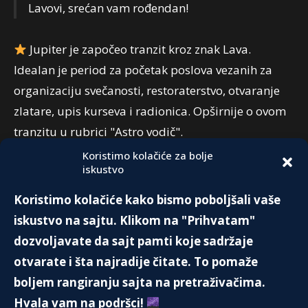
Lavovi, srećan vam rođendan!
Jupiter je započeo tranzit kroz znak Lava.
Idealan je period za početak poslova vezanih za
organizaciju svečanosti, restoraterstvo, otvaranje
zlatare, upis kurseva i radionica. Opširnije o ovom
tranzitu u rubrici "Astro vodič".
Koristimo kolačiće za bolje
iskustvo
PREPORUKA:
Koristimo kolačiće kako bismo poboljšali vaše
“AU, KAKO JE TO ZLATO SJAJNO! “
iskustvo na sajtu. Klikom na "Prihvatam"
1. Augusta 2022.
dozvoljavate da sajt pamti koje sadržaje
otvarate i šta najradije čitate. To pomaže
boljem rangiranju sajta na pretraživačima.
PRINCEZA DAJANA
Hvala vam na podršci!