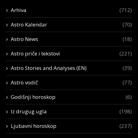
Arhiva
(712)
Astro Kalendar
(70)
Astro News
(18)
Astro priče i tekstovi
(221)
Astro Stories and Analyses (EN)
(39)
Astro vodič
(77)
Godišnji horoskop
(6)
Iz drugug ugla
(198)
Ljubavni horoskop
(237)