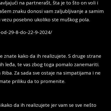
jajući na partnerašt, šta je to što on voli i
vašem znaku donosi vam zaljubljivanje a samim
u vezu posebno ukoliko ste muškog pola.
i-od-29-8-do-22-9-2024/
e znate kako da ih realizujete. S druge strane
ših leđa, te vas zbog toga pomalo zanemariti.
Riba. Za sada sve ostaje na simpatijama i ne
mate priliku da to promenite.
ikako da ih realizujete jer vam se sve nešto