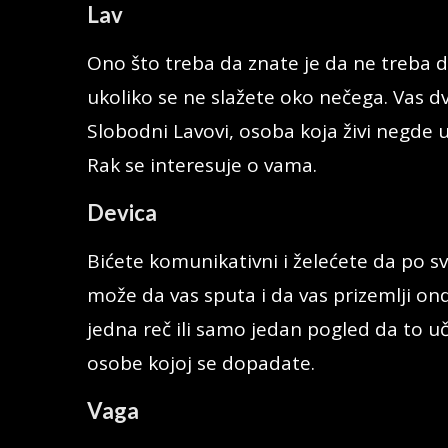
Lav
Ono što treba da znate je da ne treba 
ukoliko se ne slažete oko nečega. Vas dvoj
Slobodni Lavovi, osoba koja živi negde u 
Rak se interesuje o vama.
Devica
Bićete komunikativni i želećete da po s
može da vas sputa i da vas prizemlji o
jedna reč ili samo jedan pogled da to u
osobe kojoj se dopadate.
Vaga