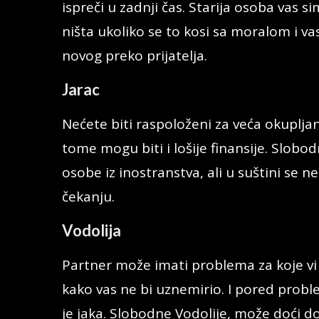
ispreči u zadnji čas. Starija osoba vas s
ništa ukoliko se to kosi sa moralom i 
novog preko prijatelja.
Jarac
Nećete biti raspoloženi za veća okupljan
tome mogu biti i lošije finansije. Slobodn
osobe iz inostranstva, ali u suštini se 
čekanju.
Vodolija
Partner može imati problema za koje vi 
kako vas ne bi uznemirio. I pored probl
je jaka. Slobodne Vodolije, može doći