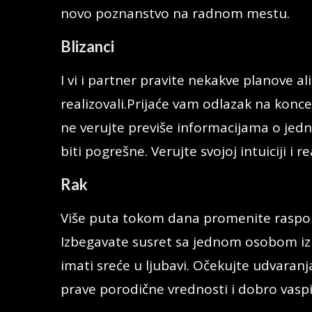
novo poznanstvo na radnom mestu.
Blizanci
I vi i partner pravite nekakve planove al
realizovali.Prijaće vam odlazak na koncer
ne verujte previše informacijama o jedn
biti pogrešne. Verujte svojoj intuiciji i
Rak
Više puta tokom dana promenite raspolo
Izbegavate susret sa jednom osobom iz 
imati sreće u ljubavi. Očekujte udvaran
prave porodične vrednosti i dobro vaspi