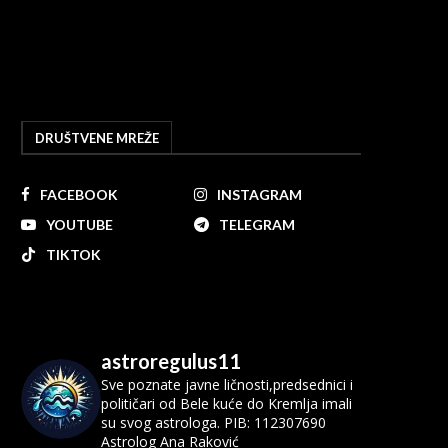
DRUŠTVENE MREŽE
FACEBOOK
INSTAGRAM
YOUTUBE
TELEGRAM
TIKTOK
astroregulus11
Sve poznate javne ličnosti,predsednici i
političari od Bele kuće do Kremlja imali
su svog astrologa.
PIB: 112307690
Astrolog Ana Raković