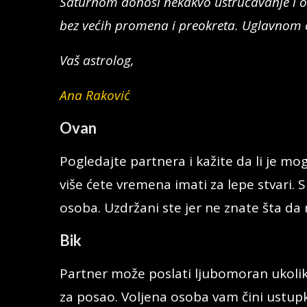
Saturnom donosi nekakvo ustručavanje i od
bez većih promena i preokreta. Uglavnom 
Vaš astrolog,
Ana Raković
Ovan
Pogledajte partnera i kažite da li je mog
više ćete vremena imati za lepe stvari.
osoba. Uzdržani ste jer ne znate šta da 
Bik
Partner može poslati ljubomoran ukoli
za posao. Voljena osoba vam čini ustupke