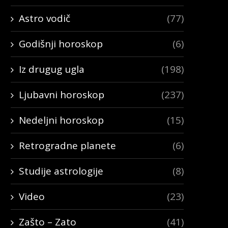
Astro vodič
(77)
Godišnji horoskop
(6)
Iz drugug ugla
(198)
Ljubavni horoskop
(237)
Nedeljni horoskop
(15)
Retrogradne planete
(6)
Studije astrologije
(8)
Video
(23)
Zašto – Zato
(41)