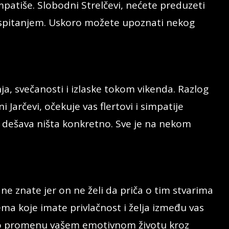
impatiše. Slobodni Strelčevi, nećete preduzeti
vaspitanjem. Uskoro možete upoznati nekog
ja, svečanosti i izlaske tokom vikenda. Razlog
i Jarčevi, očekuje vas flertovi i simpatije
ne dešava ništa konkretno. Sve je na nekom
ne znate jer on ne želi da priča o tim stvarima
ema koje imate privlačnost i želja između vas
 do promenu vašem emotivnom životu kroz