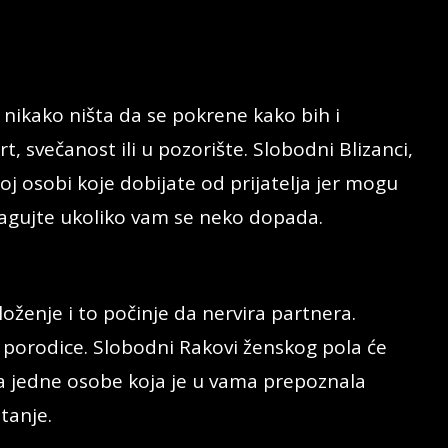
i nikako ništa da se pokrene kako bih i
t, svečanost ili u pozorište. Slobodni Blizanci,
oj osobi koje dobijate od prijatelja jer mogu
 reagujte ukoliko vam se neko dopada.
ženje i to počinje da nervira partnera.
porodice. Slobodni Rakovi ženskog pola će
ja jedne osobe koja je u vama prepoznala
tanje.