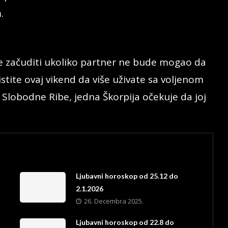
.
se začuditi ukoliko partner ne bude mogao da
stite ovaj vikend da više uživate sa voljenom
Slobodne Ribe, jedna Škorpija očekuje da joj
Ljubavni horoskop od 25.12 do
2.1.2026
26. Decembra 2025.
Ljubavni horoskop od 22.8 do