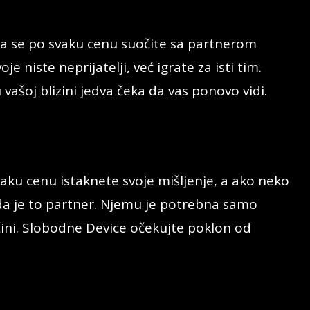
da se po svaku cenu suočite sa partnerom
e niste neprijatelji, već igrate za isti tim.
vašoj blizini jedva čeka da vas ponovo vidi.
vaku cenu istaknete svoje mišljenje, a ako neko
nda je to partner. Njemu je potrebna samo
čini. Slobodne Device očekujte poklon od