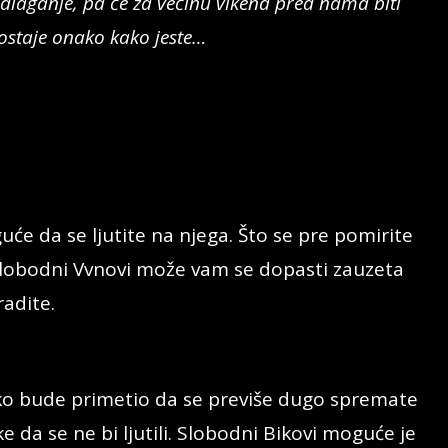
laganje, pa će za većinu vikend pred nama biti
ostaje onako kako jeste…
uće da se ljutite na njega. Što se pre pomirite
 Slobodni Vvnovi može vam se dopasti zauzeta
radite.
ko bude primetio da se previše dugo spremate
 da se ne bi ljutili. Slobodni Bikovi moguće je