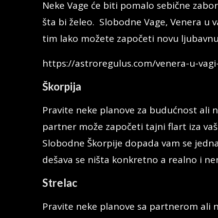
Neke Vage će biti pomalo sebične zaboravl
šta bi želeo. Slobodne Vage, Venera u 
tim lako možete započeti novu ljubavn
https://astroregulus.com/venera-u-vag
Škorpija
Pravite neke planove za budućnost ali n
partner može započeti tajni flart iza va
Slobodne Škorpije dopada vam se jedna 
dešava se ništa konkretno a realno i ne
Strelac
Pravite neke planove sa partnerom ali n