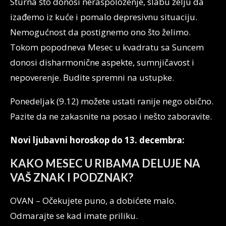
Sturna što donosi neraspoloženje, slabu želju da
izađemo iz kuće i pomalo depresivnu situaciju.
Nemogućnost da postignemo ono što želimo.
Tokom popodneva Mesec u kvadratu sa Suncem
donosi disharmonične aspekte, sumnjičavost i
nepoverenje. Budite spremni na ustupke.
Ponedeljak (9.12) možete ustati ranije nego obično.
Pazite da ne zakasnite na posao i nešto zaboravite.
Novi ljubavni horoskop do 13. decembra:
KAKO MESEC U RIBAMA DELUJE NA
VAŠ ZNAK I PODZNAK?
OVAN – Očekujete puno, a dobićete malo.
Odmarajte se kad imate priliku.