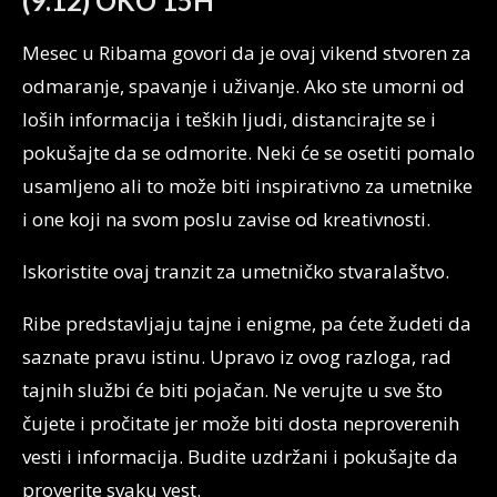
(9.12) OKO 15H
Mesec u Ribama govori da je ovaj vikend stvoren za
odmaranje, spavanje i uživanje. Ako ste umorni od
loših informacija i teških ljudi, distancirajte se i
pokušajte da se odmorite. Neki će se osetiti pomalo
usamljeno ali to može biti inspirativno za umetnike
i one koji na svom poslu zavise od kreativnosti.
Iskoristite ovaj tranzit za umetničko stvaralaštvo.
Ribe predstavljaju tajne i enigme, pa ćete žudeti da
saznate pravu istinu. Upravo iz ovog razloga, rad
tajnih službi će biti pojačan. Ne verujte u sve što
čujete i pročitate jer može biti dosta neproverenih
vesti i informacija. Budite uzdržani i pokušajte da
proverite svaku vest.