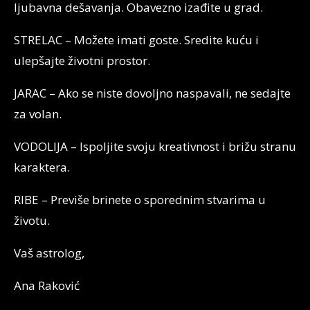
ljubavna dešavanja. Obavezno izađite u grad.
STRELAC – Možete imati goste. Sredite kuću i
ulepšajte životni prostor.
JARAC – Ako se niste dovoljno naspavali, ne sedajte
za volan.
VODOLIJA – Ispoljite svoju kreativnost i brižu stranu
karaktera.
RIBE – Previše brinete o sporednim stvarima u
životu.
Vaš astrolog,
Ana Raković