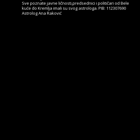
Sve poznate javne ličnosti,predsednici i političari od Bele
kuće do Kremlja imali su svog astrologa.
PIB: 112307690
Astrolog Ana Raković