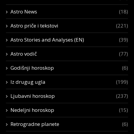
Astro News
(18)
Astro priče i tekstovi
(221)
Astro Stories and Analyses (EN)
(39)
Astro vodič
(77)
Godišnji horoskop
(6)
Iz drugug ugla
(199)
Ljubavni horoskop
(237)
Nedeljni horoskop
(15)
Retrogradne planete
(6)