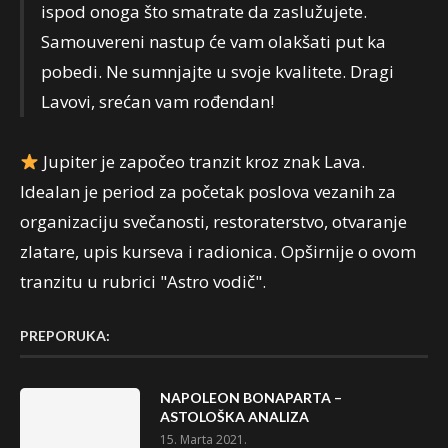
ispod onoga što smatrate da zaslužujete.
Samouvereni nastup će vam olakšati put ka
pobedi. Ne sumnjajte u svoje kvalitete. Dragi
Lavovi, srećan vam rođendan!
Jupiter je započeo tranzit kroz znak Lava.
Idealan je period za početak poslova vezanih za
organizaciju svečanosti, restoraterstvo, otvaranje
zlatare, upis kurseva i radionica. Opširnije o ovom
tranzitu u rubrici "Astro vodič".
PREPORUKA:
NAPOLEON BONAPARTA –
ASTOLOŠKA ANALIZA
15. Marta 2021.