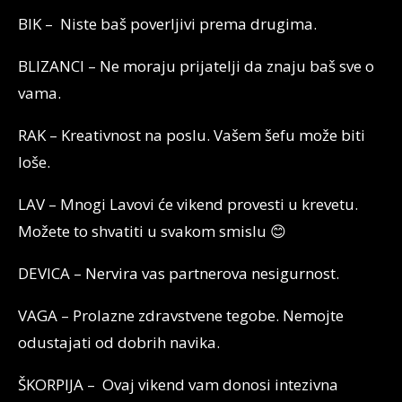
BIK – Niste baš poverljivi prema drugima.
BLIZANCI – Ne moraju prijatelji da znaju baš sve o
vama.
RAK – Kreativnost na poslu. Vašem šefu može biti
loše.
LAV – Mnogi Lavovi će vikend provesti u krevetu.
Možete to shvatiti u svakom smislu 😊
DEVICA – Nervira vas partnerova nesigurnost.
VAGA – Prolazne zdravstvene tegobe. Nemojte
odustajati od dobrih navika.
ŠKORPIJA – Ovaj vikend vam donosi intezivna