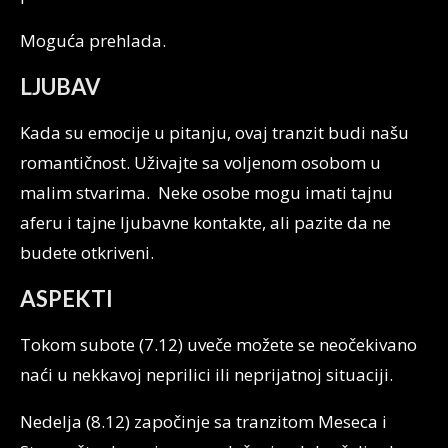
Moguća prehlada.
LJUBAV
Kada su emocije u pitanju, ovaj tranzit budi našu
romantičnost. Uživajte sa voljenom osobom u
malim stvarima. Neke osobe mogu imati tajnu
aferu i tajne ljubavne kontakte, ali pazite da ne
budete otkriveni.
ASPEKTI
Tokom subote (7.12) uveče možete se neočekivano
naći u nekkavoj neprilici ili neprijatnoj situaciji.
Nedelja (8.12) započinje sa tranzitom Meseca i