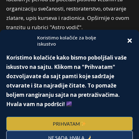
organizaciju svečanosti, restoraterstvo, otvaranje
zlatare, upis kurseva i radionica. Opširnije o ovom
tranzitu u rubrici "Astro vodič".
Koristimo kolačiće za bolje
iskustvo
PREPORUKA:
Koristimo kolačiće kako bismo poboljšali vaše
KADA SE IZABERE SAVRŠEN TRENUTAK
iskustvo na sajtu. Klikom na "Prihvatam"
NASTAJE NEŠTO MOĆNO
dozvoljavate da sajt pamti koje sadržaje
10. Juna 2019.
otvarate i šta najradije čitate. To pomaže
boljem rangiranju sajta na pretraživačima.
NAJVEŠTIJI FALSIFIKATOR NA SVETU
Hvala vam na podršci!
24. Jula 2016.
PRIHVATAM
NE SADA, HVALA
THE SHOWMAN WHO KNEW HOW TO