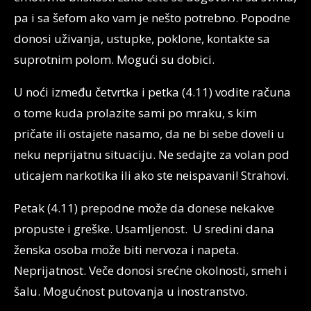
pa i sa šefom ako vam je nešto potrebno. Popodne
donosi uživanja, ustupke, poklone, kontakte sa
suprotnim polom. Mogući su dobici.
U noći između četvrtka i petka (4.11) vodite računa
o tome kuda prolazite sami po mraku, s kim
pričate ili ostajete nasamo, da ne bi sebe doveli u
neku neprijatnu situaciju. Ne sedajte za volan pod
uticajem narkotika ili ako ste neispavani! Strahovi.
Petak (4.11) prepodne može da donese nekakve
propuste i greške. Usamljenost. U sredini dana
ženska osoba može biti nervoza i napeta.
Neprijatnost. Veče donosi srećne okolnosti, smeh i
šalu. Mogućnost putovanja u inostranstvo.