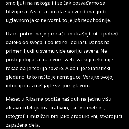
smo ljuti na nekoga ili se čak posvađamo sa
bližnjima. A s obzirom da su ovih dana ljudi
uglavnom jako nervozni, to je još neophodnije.
Uz to, potrebno je pronaći unutrašnji mir i pobeći
daleko od svega. I od istine i od laži. Danas na
primer, ljudi u svemu vide teoriju zavera. Ne
postoji događaj na ovom svetu za koji neko nije
rekao da je teorija zavere. A da li je? Statistički
gledano, tako nešto je nemoguće. Verujte svojoj
intuiciji i razmišljajte svojom glavom.
Mesec u Ribama podiže naš duh na jednu višu
aktavu i deluje inspirativno, pa će umetnici,
fotografi i muzičari biti jako produktivni, stvarajući
zapažena dela.