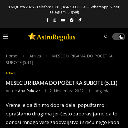
8 Augusta 2026 - Telefon:
+381 (0)64 / 903 1191
- (WhatsApp, Viber,
Telegram, Signal)
Home
Arhiva
MESEC U RIBAMA DO POČETKA
SUBOTE (5.11)
Arhiva
MESEC U RIBAMA DO POČETKA SUBOTE (5.11)
Autor:
Ana Raković
2. Novembra 2022.
pogleda
Vreme je da činimo dobra dela, popuštamo i
opraštamo drugima jer često zaboravljamo da to
donosi mnogo veće zadovoljstvo i sreću nego kada