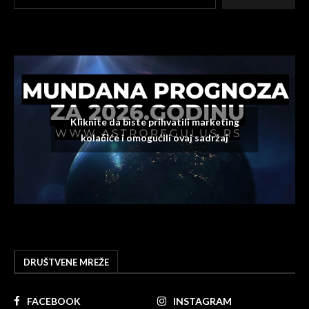
Kliknite da biste prihvatili marketing
kolačiće i omogućili ovaj sadržaj
DRUŠTVENE MREŽE
FACEBOOK
INSTAGRAM