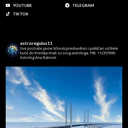
YOUTUBE
TELEGRAM
TIKTOK
astroregulus11
Sve poznate javne ličnosti,predsednici i političari od Bele
kuće do Kremlja imali su svog astrologa.
PIB: 112307690
Astrolog Ana Raković