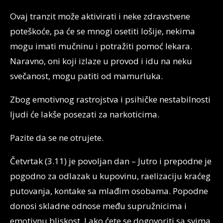
Ovaj tranzit može aktivirati i neke zdravstvene
poteškoće, pa će se mnogi osetiti lošije, nekima
mogu imati mučninu i potražiti pomoć lekara.
Naravno, oni koji izlaze u provod i idu na neku
svečanost, mogu patiti od mamurluka.
Zbog emotivnog rastrojstva i psihičke nestabilnosti
ljudi će lakše posezati za narkoticima.
Pazite da se ne otrujete.
Četvrtak (3.11) je povoljan dan – Jutro i prepodne je
pogodno za odlazak u kupovinu, raelizaciju kraćeg
putovanja, kontake sa mlađim osobama. Popodne
donosi skladne odnose među supružnicima i
emotivnu bliskost. Lako ćete se dogovoriti sa svima,