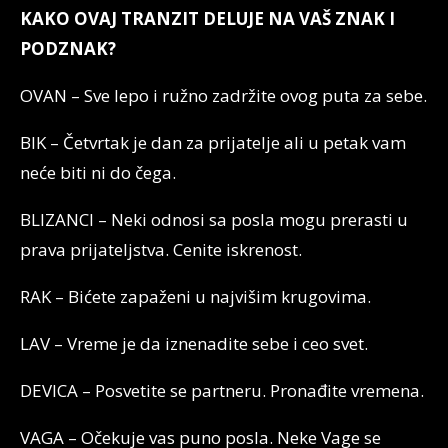
KAKO OVAJ TRANZIT DELUJE NA VAŠ ZNAK I
PODZNAK?
OVAN – Sve lepo i ružno zadržite ovog puta za sebe.
BIK – Četvrtak je dan za prijatelje ali u petak vam
neće biti ni do čega.
BLIZANCI – Neki odnosi sa posla mogu prerasti u
prava prijateljstva. Cenite iskrenost.
RAK – Bićete zapaženi u najvišim krugovima.
LAV – Vreme je da iznenadite sebe i ceo svet.
DEVICA – Posvetite se partneru. Pronađite vremena.
VAGA – Očekuje vas puno posla. Neke Vage se