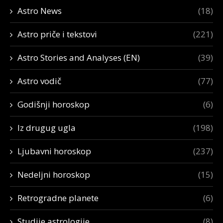
Astro News
(18)
Astro priče i tekstovi
(221)
Astro Stories and Analyses (EN)
(39)
Astro vodič
(77)
Godišnji horoskop
(6)
Iz drugug ugla
(198)
Ljubavni horoskop
(237)
Nedeljni horoskop
(15)
Retrogradne planete
(6)
Studije astrologije
(8)