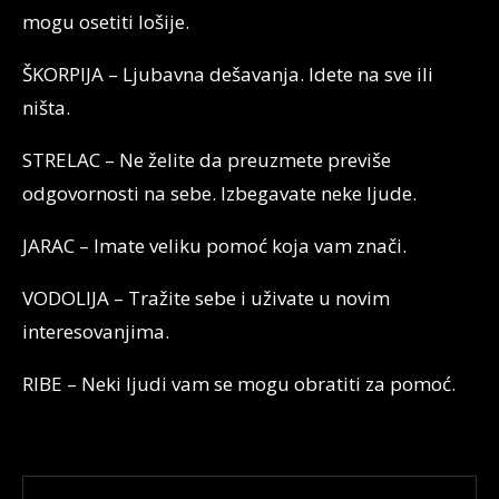
mogu osetiti lošije.
ŠKORPIJA – Ljubavna dešavanja. Idete na sve ili
ništa.
STRELAC – Ne želite da preuzmete previše
odgovornosti na sebe. Izbegavate neke ljude.
JARAC – Imate veliku pomoć koja vam znači.
VODOLIJA – Tražite sebe i uživate u novim
interesovanjima.
RIBE – Neki ljudi vam se mogu obratiti za pomoć.