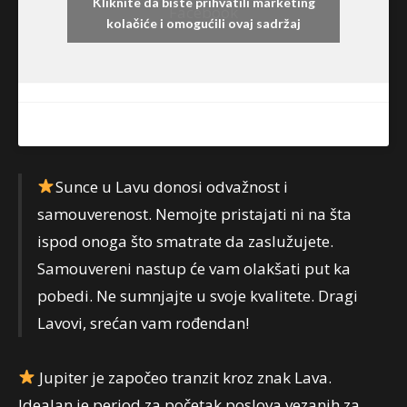
Kliknite da biste prihvatili marketing
Facebook
kolačiće i omogućili ovaj sadržaj
Sunce u Lavu donosi odvažnost i
samouverenost. Nemojte pristajati ni na šta
ispod onoga što smatrate da zaslužujete.
Samouvereni nastup će vam olakšati put ka
pobedi. Ne sumnjajte u svoje kvalitete. Dragi
Lavovi, srećan vam rođendan!
Jupiter je započeo tranzit kroz znak Lava.
Idealan je period za početak poslova vezanih za