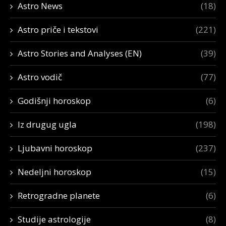
Astro News
(18)
Astro priče i tekstovi
(221)
Astro Stories and Analyses (EN)
(39)
Astro vodič
(77)
Godišnji horoskop
(6)
Iz drugug ugla
(198)
Ljubavni horoskop
(237)
Nedeljni horoskop
(15)
Retrogradne planete
(6)
Studije astrologije
(8)