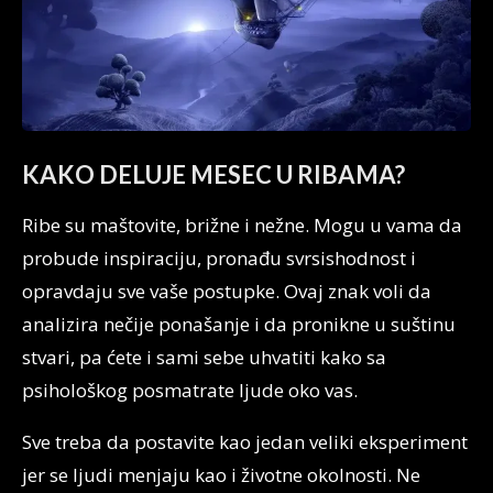
KAKO DELUJE MESEC U RIBAMA?
Ribe su maštovite, brižne i nežne. Mogu u vama da
probude inspiraciju, pronađu svrsishodnost i
opravdaju sve vaše postupke. Ovaj znak voli da
analizira nečije ponašanje i da pronikne u suštinu
stvari, pa ćete i sami sebe uhvatiti kako sa
psihološkog posmatrate ljude oko vas.
Sve treba da postavite kao jedan veliki eksperiment
jer se ljudi menjaju kao i životne okolnosti. Ne