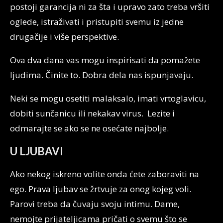
postoji garancija ni za šta i upravo zato treba vršiti
oglede, istraživati i pristupiti svemu iz jedne
drugačije i više perspektive.
Ova dva dana vas mogu inspirisati da pomažete
ljudima. Činite to. Dobra dela nas ispunjavaju.
Neki se mogu osetiti malaksalo, imati vrtoglavicu,
dobiti sunčanicu ili nekakav virus. Lezite i
odmarajte se ako se ne osećate najbolje.
U LJUBAVI
Ako nekog iskreno volite onda ćete zaboraviti na
ego. Prava ljubav se žrtvuje za onog kojeg voli.
Parovi treba da čuvaju svoju intimu. Dame,
nemojte prijateljicama pričati o svemu što se