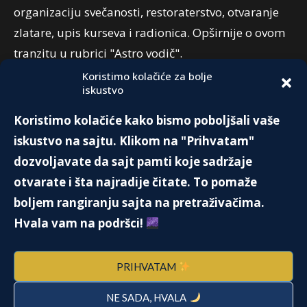
organizaciju svečanosti, restoraterstvo, otvaranje
zlatare, upis kurseva i radionica. Opširnije o ovom
tranzitu u rubrici "Astro vodič".
Koristimo kolačiće za bolje
iskustvo
PREPORUKA:
Koristimo kolačiće kako bismo poboljšali vaše
ALIMENTACIJA
iskustvo na sajtu. Klikom na "Prihvatam"
29. Juna 2020.
dozvoljavate da sajt pamti koje sadržaje
otvarate i šta najradije čitate. To pomaže
boljem rangiranju sajta na pretraživačima.
DIJAMANT – SIMBOL VEČNE LJUBAVI
Hvala vam na podršci!
12. Augusta 2019.
PRIHVATAM
NE SADA, HVALA
Ruska carica Katarina Velika