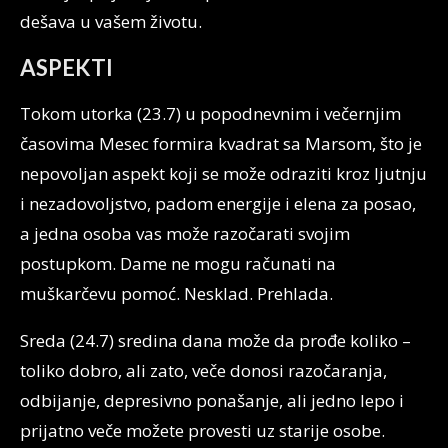
dešava u vašem životu.
ASPEKTI
Tokom utorka (23.7) u popodnevnim i večernjim
časovima Mesec formira kvadrat sa Marsom, što je
nepovoljan aspekt koji se može odraziti kroz ljutnju
i nezadovoljstvo, padom energije i elena za posao,
a jedna osoba vas može razočarati svojim
postupkom. Dame ne mogu računati na
muškarčevu pomoć. Nesklad. Prehlada.
Sreda (24.7) sredina dana može da prođe koliko –
toliko dobro, ali zato, veče donosi razočaranja,
odbijanje, depresivno ponašanje, ali jedno lepo i
prijatno veče možete provesti uz starije osobe.