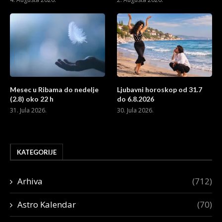
Mesec u Ribama do nedelje
Ljubavni horoskop od 31.7
(2.8) oko 22 h
do 6.8.2026
31. Jula 2026.
30. Jula 2026.
KATEGORIJE
Arhiva
(712)
Astro Kalendar
(70)