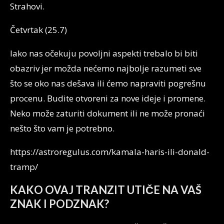
Strahovi.
Četvrtak (25.7)
Iako nas očekuju povoljni aspekti trebalo bi biti
obazriv jer možda nećemo najbolje razumeti sve
što se oko nas dešava ili ćemo napraviti pogrešnu
procenu. Budite otvoreni za nove ideje i promene.
Neko može zaturiti dokument ili ne može pronaći
nešto što vam je potrebno.
https://astroregulus.com/kamala-haris-ili-donald-
tramp/
KAKO OVAJ TRANZIT UTIČE NA VAŠ
ZNAK I PODZNAK?