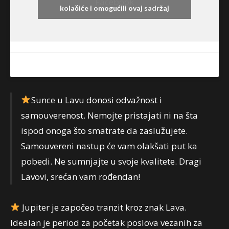
Facebook
kolačiće i omogućili ovaj sadržaj
Sunce u Lavu donosi odvažnost i
samouverenost. Nemojte pristajati ni na šta
ispod onoga što smatrate da zaslužujete.
Samouvereni nastup će vam olakšati put ka
pobedi. Ne sumnjajte u svoje kvalitete. Dragi
Lavovi, srećan vam rođendan!
Jupiter je započeo tranzit kroz znak Lava.
Idealan je period za početak poslova vezanih za