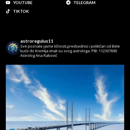
YOUTUBE
TELEGRAM
TIKTOK
astroregulus11
Sve poznate javne ličnosti,predsednici i političari od Bele
kuće do Kremlja imali su svog astrologa.
PIB: 112307690
Astrolog Ana Raković