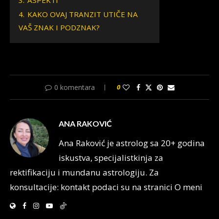
3.
ASPEKTI
4.
KAKO OVAJ TRANZIT UTIČE NA
VAŠ ZNAK I PODZNAK?
0 komentara
0
ANA RAKOVIĆ
Ana Raković je astrolog sa 20+ godina
iskustva, specijalistkinja za
rektifikaciju i mundanu astrologiju. Za
konsultacije: kontakt podaci su na stranici O meni