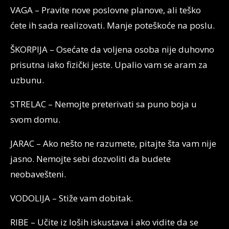
VAGA – Pravite nove poslovne planove, ali teško
ćete ih sada realizovati. Manje poteškoće na poslu.
ŠKORPIJA – Osećate da voljena osoba nije duhovno
prisutna iako fizički jeste. Upalio vam se aram za
uzbunu.
STRELAC – Nemojte preterivati sa puno boja u
svom domu.
JARAC – Ako nešto ne razumete, pitajte šta vam nije
jasno. Nemojte sebi dozvoliti da budete
neobavešteni.
VODOLIJA – Stiže vam dobitak.
RIBE – Učite iz loših iskustava i ako vidite da se