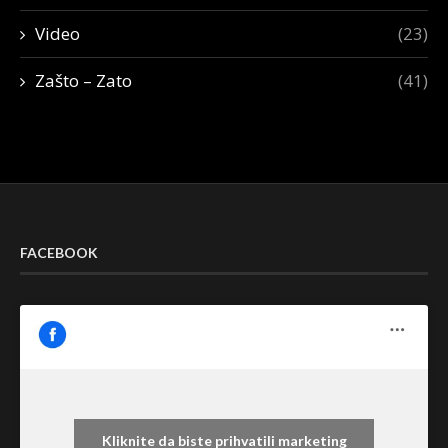
Video
(23)
Zašto – Zato
(41)
FACEBOOK
Kliknite da biste prihvatili marketing