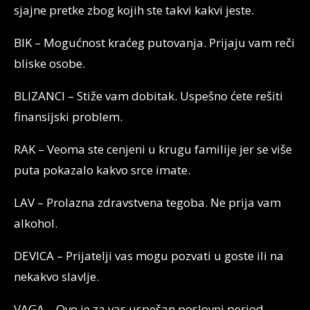
sjajne pretke zbog kojih ste takvi kakvi jeste.
BIK – Mogućnost kraćeg putovanja. Prijaju vam reči
bliske osobe.
BLIZANCI – Stiže vam dobitak. Uspešno ćete rešiti
finansijski problem.
RAK – Veoma ste cenjeni u krugu familije jer se više
puta pokazalo kakvo srce imate.
LAV – Prolazna zdravstvena tegoba. Ne prija vam
alkohol.
DEVICA – Prijatelji vas mogu pozvati u goste ili na
nekakvo slavlje.
VAGA – Ovo je za vas uspešan poslovni period.