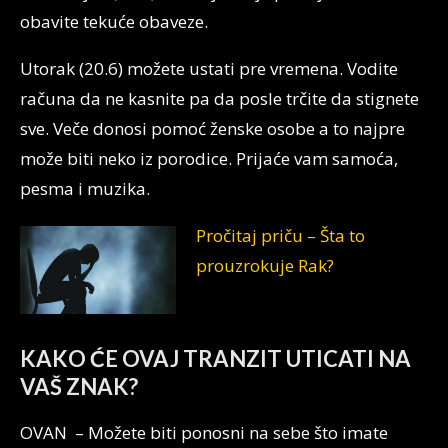
obavite tekuće obaveze.
Utorak (20.6) možete ustati pre vremena. Vodite
računa da ne kasnite pa da posle trčite da stignete
sve. Veče donosi pomoć ženske osobe a to najpre
može biti neko iz porodice. Prijaće vam samoća,
pesma i muzika.
Pročitaj priču – Šta to
prouzrokuje Rak?
KAKO ĆE OVAJ TRANZIT UTICATI NA
VAŠ ZNAK?
OVAN – Možete biti ponosni na sebe što imate