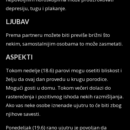
depresiju, tugu i plakanje.
LJUBAV
Prema partneru možete biti previše brižni što
nekim, samostalnijim osobama to može zasmetati.
ASPEKTI
Tokom nedelje (18.6) parovi mogu osetiti bliskost i
želju da ovaj dan provedu u krugu porodice.
Mogući gosti u domu. Tokom večeri dolazi do
rasterećenja i pozitivnog ishoda nekih razmišljanja.
Ako vas neke osobe iznenade ujutru to će biti zbog
njihove savesti.
Ponedeljak (19.6) rano ujutru je povoljan da