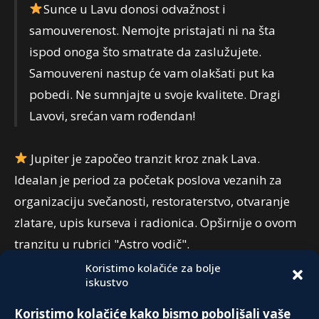
Sunce u Lavu donosi odvažnost i
samouverenost. Nemojte pristajati ni na šta
ispod onoga što smatrate da zaslužujete.
Samouvereni nastup će vam olakšati put ka
pobedi. Ne sumnjajte u svoje kvalitete. Dragi
Lavovi, srećan vam rođendan!
Jupiter je započeo tranzit kroz znak Lava.
Idealan je period za početak poslova vezanih za
organizaciju svečanosti, restoraterstvo, otvaranje
zlatare, upis kurseva i radionica. Opširnije o ovom
tranzitu u rubrici "Astro vodič".
Koristimo kolačiće za bolje
iskustvo
PREPORUKA:
Koristimo kolačiće kako bismo poboljšali vaše