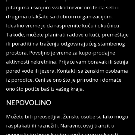
pitanjima i svojom svakodnevnicom te da sebi i
drugima olakšate sa dobrom organizacijom.
Idealno vreme je da raspremite kuću i okućnicu.
Takođe, možete planirati radove u kući, premeštaje
ili poraditi na traženju odgovarajućeg stambenog
prostora. Povoljno je vreme za kupo-prodajne
aktivnosti nekretnina. Prijaće vam boravak ili šetnja
pored vode ili jezera. Kontakti sa ženskim osobama
iz porodice. Ceni se ono što je prirodno i domaće,
ono što potiče baš iz vašeg kraja.
NEPOVOLJNO
Možete biti preosetljivi. Ženske osobe se lako mogu
rasplakati ili raznežiti. Naravno, ovaj tranzit u
nepovoljnim horoskopima može prouzrokovati