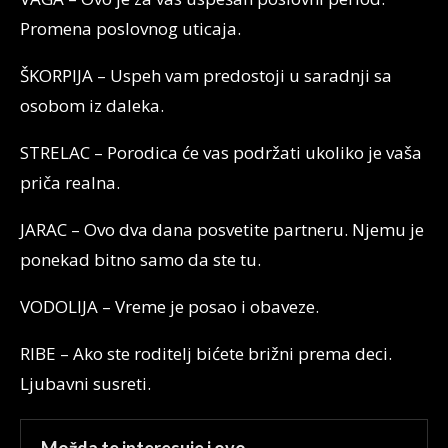
Promena poslovnog uticaja.
ŠKORPIJA – Uspeh vam predostoji u saradnji sa
osobom iz daleka.
STRELAC – Porodica će vas podržati ukoliko je vaša
priča realna.
JARAC – Ovo dva dana posvetite partneru. Njemu je
ponekad bitno samo da ste tu.
VODOLIJA – Vreme je posao i obaveze.
RIBE – Ako ste roditelj bićete brižni prema deci.
Ljubavni susreti.