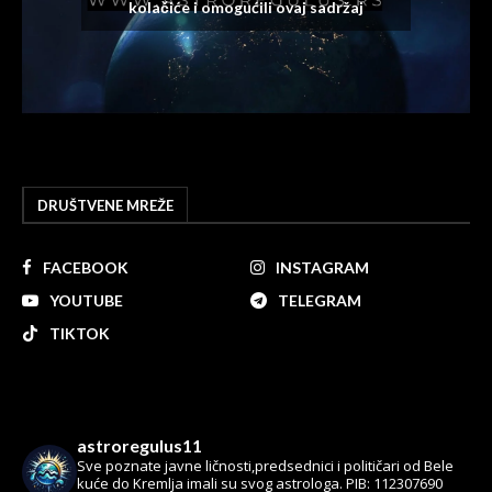
kolačiće i omogućili ovaj sadržaj
DRUŠTVENE MREŽE
FACEBOOK
INSTAGRAM
YOUTUBE
TELEGRAM
TIKTOK
astroregulus11
Sve poznate javne ličnosti,predsednici i političari od Bele
kuće do Kremlja imali su svog astrologa.
PIB: 112307690