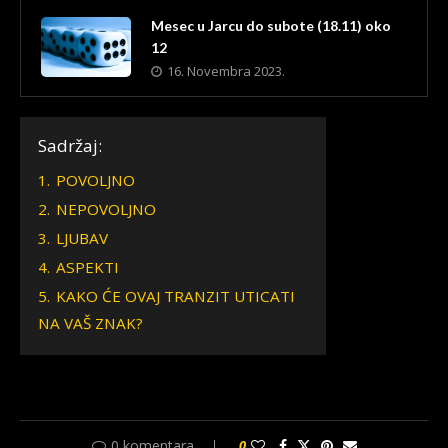
Mesec u Jarcu do subote (18.11) oko
12
16. Novembra 2023.
Sadržaj:
1.
POVOLJNO
2.
NEPOVOLJNO
3.
LJUBAV
4.
ASPEKTI
5.
KAKO ĆE OVAJ TRANZIT UTICATI
NA VAŠ ZNAK?
0 komentara
0