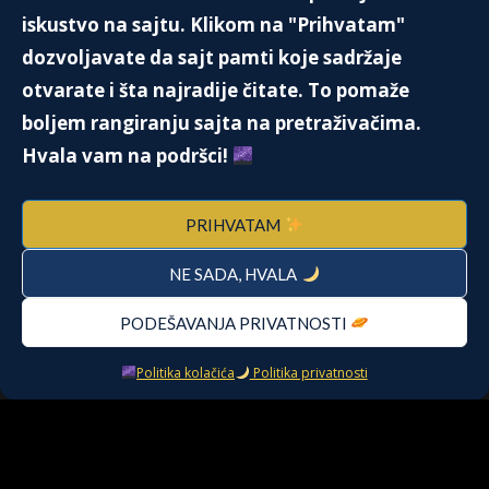
WORLD WAR II – ATTACK ON POLAND
iskustvo na sajtu. Klikom na "Prihvatam"
15. Novembra 2021.
dozvoljavate da sajt pamti koje sadržaje
otvarate i šta najradije čitate. To pomaže
boljem rangiranju sajta na pretraživačima.
POKAZATELJ PRESTIŽA – BLISTAVO
Hvala vam na podršci!
BELI ZUBI
15. Jula 2019.
PRIHVATAM
NE SADA, HVALA
SATURN IN PISCES FROM 07.03.2023
UNTIL 25.05.2025
26. Februara 2023.
PODEŠAVANJA PRIVATNOSTI
Politika kolačića
Politika privatnosti