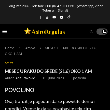
8 Augusta 2026 - Telefon:
+381 (0)64 / 903 1191
- (WhatsApp, Viber,
Telegram, Signal)
Home
Arhiva
MESEC U RAKU DO SREDE (21.6)
OKO 1 AM
Arhiva
MESEC U RAKU DO SREDE (21.6) OKO 1 AM
Autor:
Ana Raković
18. Juna 2023.
pogleda
POVOLJNO
Ovaj tranzit je pogodan da se posvetite domu i
porodici. Vreme je da se pozabavite tekućim