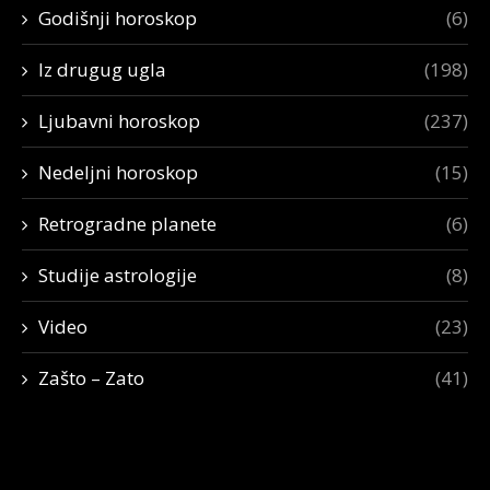
Godišnji horoskop
(6)
Iz drugug ugla
(198)
Ljubavni horoskop
(237)
Nedeljni horoskop
(15)
Retrogradne planete
(6)
Studije astrologije
(8)
Video
(23)
Zašto – Zato
(41)