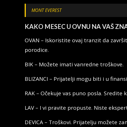
MONT EVEREST
KAKO MESEC U OVNU NA VAŠ ZN
OVAN – Iskoristite ovaj tranzit da završ
porodice.
BIK – Možete imati vanredne troškove.
BLIZANCI – Prijatelji mogu biti i u finans
RAK – Očekuje vas puno posla. Sredite k
LAV – I vi pravite propuste. Niste ekspert
DEVICA – Troškovi. Prijatelju možete za