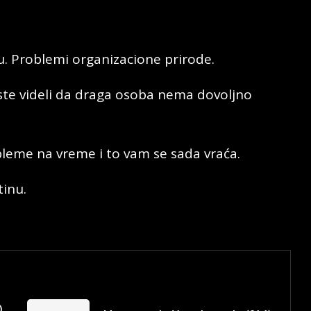
u. Problemi organizacione prirode.
 ste videli da draga osoba nema dovoljno
bleme na vreme i to vam se sada vraća.
tinu.
)