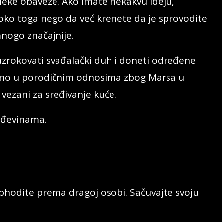
 neke obaveze. Ako imate nekakvu ideju,
m oko toga nego da već krenete da je sprovodite
mnogo značajnije.
zrokovati svađalački duh i doneti određene
ebno u porodičnim odnosima zbog Marsa u
i vezani za sređivanje kuće.
ađevinama.
 ophodite prema dragoj osobi. Sačuvajte svoju