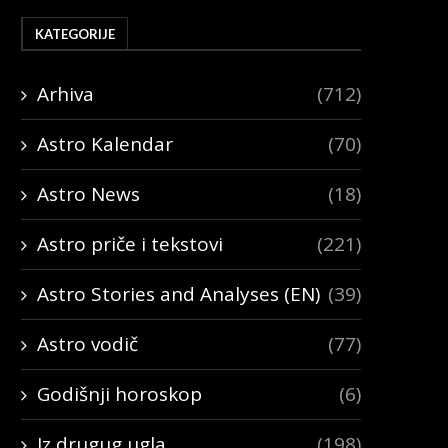
KATEGORIJE
Arhiva
(712)
Astro Kalendar
(70)
Astro News
(18)
Astro priče i tekstovi
(221)
Astro Stories and Analyses (EN)
(39)
Astro vodič
(77)
Godišnji horoskop
(6)
Iz drugug ugla
(198)