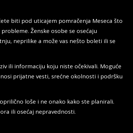
ćete biti pod uticajem pomračenja Meseca što
 probleme. Ženske osobe se osećaju
ju, neprilike a može vas nešto boleti ili se
iv ili informaciju koju niste očekivali. Moguće
nosi prijatne vesti, srećne okolnosti i podršku
prilično loše i ne onako kako ste planirali.
ora ili osećaj nepravednosti.