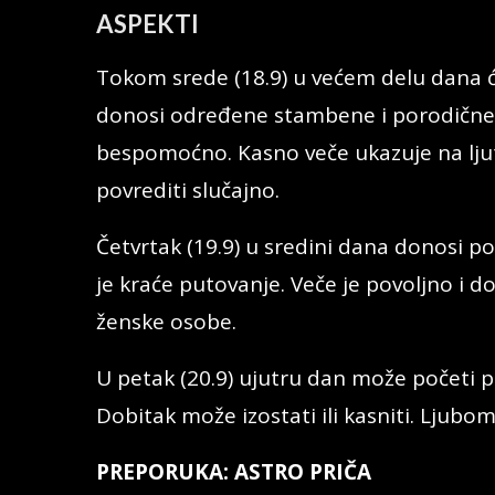
ASPEKTI
Tokom srede (18.9) u većem delu dana 
donosi određene stambene i porodične
bespomoćno. Kasno veče ukazuje na ljutn
povrediti slučajno.
Četvrtak (19.9) u sredini dana donosi poz
je kraće putovanje. Veče je povoljno i do
ženske osobe.
U petak (20.9) ujutru dan može početi po
Dobitak može izostati ili kasniti. Ljubom
PREPORUKA: ASTRO PRIČA