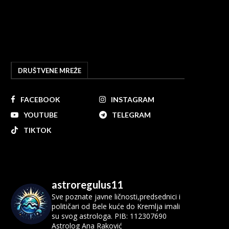
DRUŠTVENE MREŽE
FACEBOOK
INSTAGRAM
YOUTUBE
TELEGRAM
TIKTOK
astroregulus11
Sve poznate javne ličnosti,predsednici i
političari od Bele kuće do Kremlja imali
su svog astrologa.
PIB: 112307690
Astrolog Ana Raković