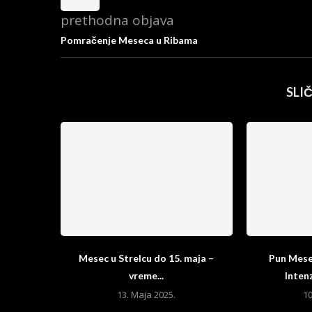
prethodna objava
Pomračenje Meseca u Ribama
SLI
Mesec u Strelcu do 15. maja –
Pun Mesec
vreme...
Intenz
13. Maja 2025.
10