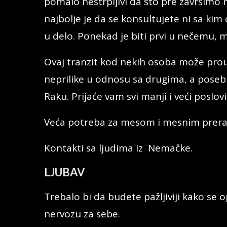
pomalo nestrpljivi da što pre završimo
najbolje je da se konsultujete ni sa ki
u delo. Ponekad je biti prvi u nečemu, 
Ovaj tranzit kod nekih osoba može prou
neprilike u odnosu sa drugima, a pos
Raku. Prijaće vam svi manji i veći poslov
Veća potreba za mesom i mesnim prer
Kontakti sa ljudima iz Nemačke.
LJUBAV
Trebalo bi da budete pažljiviji kako se
nervozu za sebe.