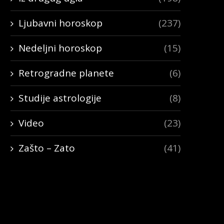
Ljubavni horoskop
(237)
Nedeljni horoskop
(15)
Retrogradne planete
(6)
Studije astrologije
(8)
Video
(23)
Zašto – Zato
(41)