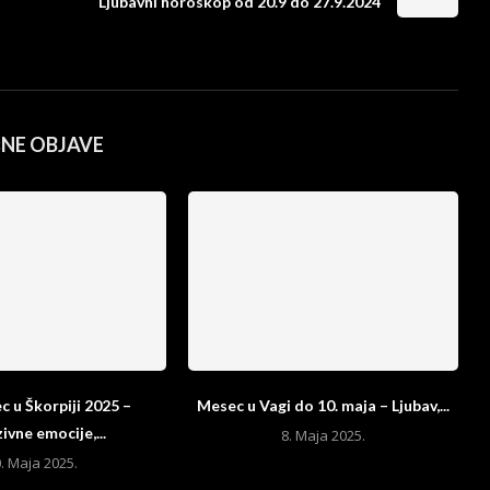
Ljubavni horoskop od 20.9 do 27.9.2024
ČNE OBJAVE
 u Škorpiji 2025 –
Mesec u Vagi do 10. maja – Ljubav,...
ivne emocije,...
8. Maja 2025.
. Maja 2025.