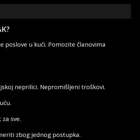
AK?
ite poslove u kući. Pomozite članovima
ijskoj neprilici. Nepromišljeni troškovi.
uću.
 za sve.
meriti zbog jednog postupka.