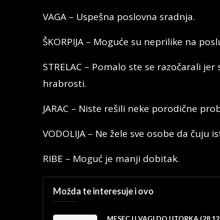
VAGA – Uspešna poslovna sradnja.
ŠKORPIJA – Moguće su neprilike na posl
STRELAC – Pomalo ste se razočarali jer
hrabrosti.
JARAC – Niste rešili neke porodične pro
VODOLIJA – Ne žele sve osobe da čuju is
RIBE – Moguć je manji dobitak.
Možda te interesuje i ovo
MESEC U VAGI DO UTORKA (28.12