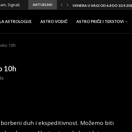
ram, Signal)
AKTUELNO
VENERA U VAGI OD 6.8 DO 10.9.20
LA ASTROLOGIJE
ASTRO VODIČ
ASTRO PRIČE I TEKSTOVI
 oko 10h
o 10h
da
borbeni duh i ekspeditivnost. Možemo biti