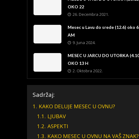
OKO 22
26. Decembra 2021.
Mesec u Lavu do srede (12.6) oko 6
AM
9. Juna 2024.
MESEC U JARCU DO UTORKA (4.10
OKO 13 H
2. Oktobra 2022.
Sadržaj:
1.
KAKO DELUJE MESEC U OVNU?
1.1.
LJUBAV
1.2.
ASPEKTI
1.3.
KAKO MESEC U OVNU NA VAŠ ZNAK?