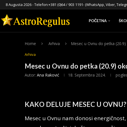
8 Augusta 2026 - Telefon:
+381 (0)64 / 903 1191
- (WhatsApp, Viber, Teleg
POČETNA
ŠKO
Home
Arhiva
Mesec u Ovnu do petka (20.9)
Arhiva
Mesec u Ovnu do petka (20.9) ok
Autor:
Ana Raković
18. Septembra 2024.
pogle
KAKO DELUJE MESEC U OVNU?
Mesec u Ovnu nam donosi energičnost, 