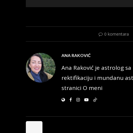
0 komentara
ANA RAKOVIĆ
Ana Raković je astrolog sa 
rektifikaciju i mundanu ast
stranici O meni