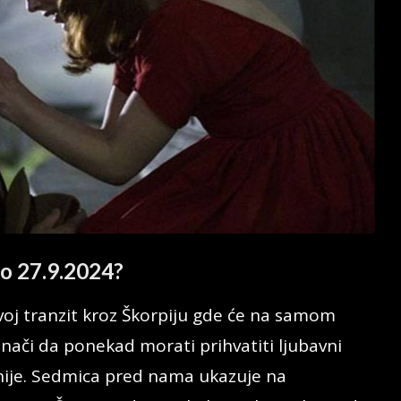
 27.9.2024?
voj tranzit kroz Škorpiju gde će na samom
znači da ponekad morati prihvatiti ljubavni
lnije. Sedmica pred nama ukazuje na