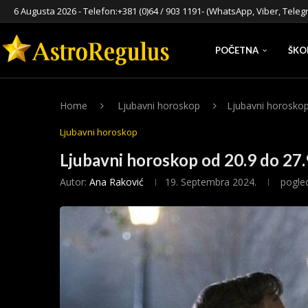
6 Augusta 2026 - Telefon:
+381 (0)64 / 903 1191
- (WhatsApp, Viber, Teleg
POČETNA
ŠKO
Home
Ljubavni horoskop
Ljubavni horoskop
Ljubavni horoskop
Ljubavni horoskop od 20.9 do 27
Autor:
Ana Raković
19. Septembra 2024.
pogle