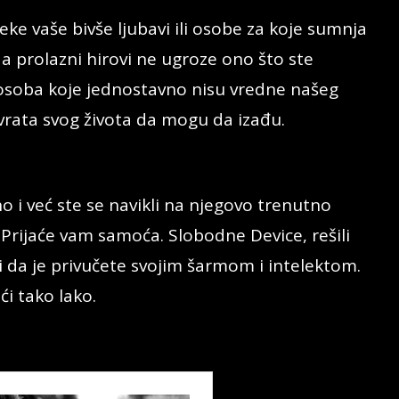
ke vaše bivše ljubavi ili osobe za koje sumnja
da prolazni hirovi ne ugroze ono što ste
 osoba koje jednostavno nisu vredne našeg
 vrata svog života da mogu da izađu.
 i već ste se navikli na njegovo trenutno
. Prijaće vam samoća. Slobodne Device, rešili
 da je privučete svojim šarmom i intelektom.
ći tako lako.