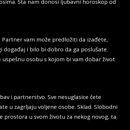
nosima. Šta nam donosi ljubavni horoskop od
i. Partner vam može predložiti da izađete,
gi događaj i bilo bi dobro da ga poslušate.
a uspešnu osobu s kojom bi vam dobar život
bav i partnerstvo. Sve nesuglasice ćete
ivate u zagrljaju voljene osobe. Sklad. Slobodni
te prostora u svom životu za nekog novog, ta