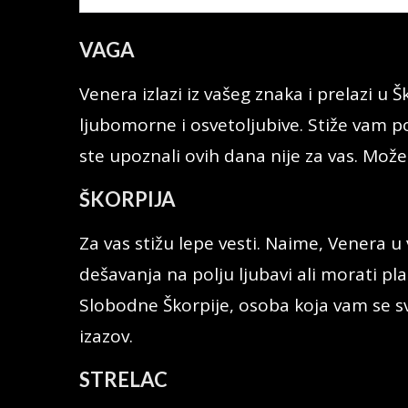
VAGA
Venera izlazi iz vašeg znaka i prelazi u 
ljubomorne i osvetoljubive. Stiže vam p
ste upoznali ovih dana nije za vas. Može
ŠKORPIJA
Za vas stižu lepe vesti. Naime, Venera 
dešavanja na polju ljubavi ali morati plat
Slobodne Škorpije, osoba koja vam se s
izazov.
STRELAC