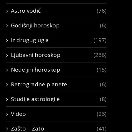
Astro vodič
(76)
Godišnji horoskop
(6)
Iz drugug ugla
(197)
Ljubavni horoskop
(236)
Nedeljni horoskop
(15)
Retrogradne planete
(6)
Studije astrologije
(8)
Video
(23)
Zašto – Zato
(41)