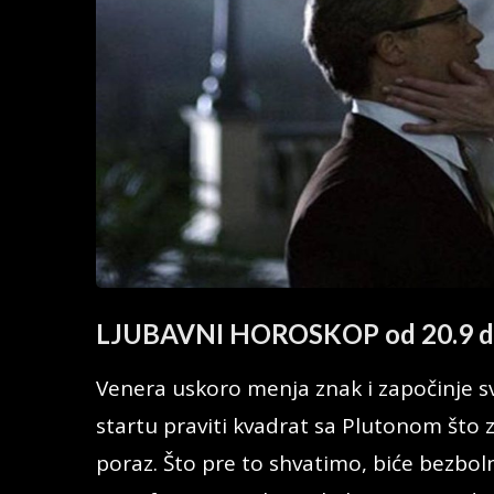
LJUBAVNI HOROSKOP od 20.9 do
Venera uskoro menja znak i započinje s
startu praviti kvadrat sa Plutonom što 
poraz. Što pre to shvatimo, biće bezbo