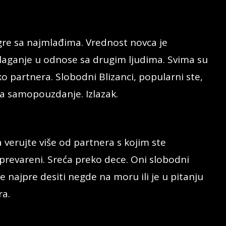
gre sa najmlađima. Vrednost novca je
laganje u odnose sa drugim ljudima. Svima su
ko partnera. Slobodni Blizanci, popularni ste,
ća samopouzdanje. Izlazak.
 verujte više od partnera s kojim ste
 prevareni. Sreća preko dece. Oni slobodni
najpre desiti negde na moru ili je u pitanju
ra.