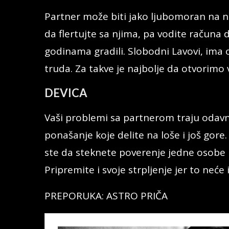
Partner može biti jako ljubomoran na ne
da flertujte sa njima, pa vodite računa 
godinama gradili. Slobodni Lavovi, ima
truda. Za takve je najbolje da otvorimo
DEVICA
Vaši problemi sa partnerom traju odavno
ponašanje koje delite na loše i još gore
ste da steknete poverenje jedne osobe i
Pripremite i svoje strpljenje jer to neće i
PREPORUKA: ASTRO PRIČA