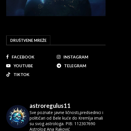
DRUŠTVENE MREŽE
FACEBOOK
INSTAGRAM
YOUTUBE
TELEGRAM
TIKTOK
astroregulus11
Sve poznate javne ličnosti,predsednici i
političari od Bele kuće do Kremlja imali
su svog astrologa.
PIB: 112307690
Astrolog Ana Raković