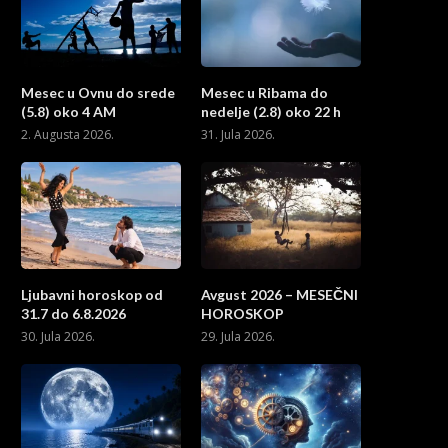
Mesec u Ovnu do srede
Mesec u Ribama do
(5.8) oko 4 AM
nedelje (2.8) oko 22 h
2. Augusta 2026.
31. Jula 2026.
Ljubavni horoskop od
Avgust 2026 – MESEČNI
31.7 do 6.8.2026
HOROSKOP
30. Jula 2026.
29. Jula 2026.