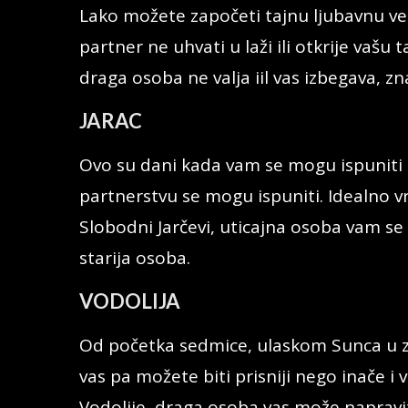
Lako možete započeti tajnu ljubavnu ve
partner ne uhvati u laži ili otkrije vašu
draga osoba ne valja iil vas izbegava, zna
JARAC
Ovo su dani kada vam se mogu ispuniti s
partnerstvu se mogu ispuniti. Idealno v
Slobodni Jarčevi, uticajna osoba vam s
starija osoba.
VODOLIJA
Od početka sedmice, ulaskom Sunca u z
vas pa možete biti prisniji nego inače i
Vodolije, draga osoba vas može naprav