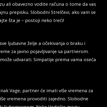
zu ali obavezno vodite računa o tome da vas
 tajnu prepisku. Slobodni Strelčevi, ako vam se
jte šta je – postoji neko treći!
ve ljubavne želje a očekivanja o braku i
reme za javno pojavljivanje sa partnerom.
e može udvarati. Simpatije prema vama oseća
nak Vage, partner će imati više vremena za
 više vremena provoditi zajedno. Slobodne
iti ljubomornom. Neke Vodolije mogu