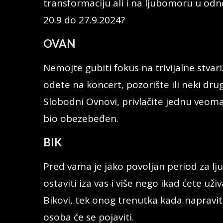
transformaciju ali i na ljubomoru u od
20.9 do 27.9.2024?
OVAN
Nemojte gubiti fokus na trivijalne stvar
odete na koncert, pozorište ili neki dru
Slobodni Ovnovi, privlačite jednu veom
bio obezebeđen.
BIK
Pred vama je jako povoljan period za lju
ostaviti iza vas i više nego ikad ćete už
Bikovi, tek onog trenutka kada napravi
osoba će se pojaviti.