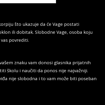
Škorpiju što ukazuje da će Vage postati
oklon ili dobitak. Slobodne Vage, osoba koju
 vas povrediti.
u vašem znaku vam donosi glasnika prijatnih
iti školu i naučiti da ponos nije najvažniji.
viđa nije slobodna i to vam može biti poseban