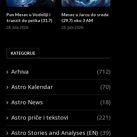
Pun Mesec u Vodoliji i
Mesec u Jarcu do srede
tranzit do petka (31.7)
(29.7) oko 3 AM
28. Jula 2026.
26. Jula 2026.
KATEGORIJE
Arhiva
(712)
Astro Kalendar
(70)
Astro News
(18)
Astro priče i tekstovi
(221)
Astro Stories and Analyses (EN)
(39)