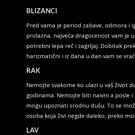
BLIZANCI
Pred vama je period zabave, odmora i i
prolazna, najveća dragocenost vam je u
potrebni lepa reč i zagrljaj. Dobitak pre
harizmatični i iz dana u dan vam se vra
RAK
Nemojte svakome ko ulazi u vaš život da
godinama. Nemojte biti naivni a posle i
mogu upoznati srodnu dušu. To se može 
osoba koja živi negde daleko, preko mo
LAV