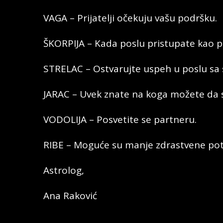
VAGA – Prijatelji očekuju vašu podršku.
ŠKORPIJA – Kada poslu pristupate kao pr
STRELAC – Ostvarujte uspeh u poslu sa 
JARAC – Uvek znate na koga možete da s
VODOLIJA – Posvetite se partneru.
RIBE – Moguće su manje zdrastvene pote
Astrolog,
Ana Raković