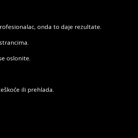
ofesionalac, onda to daje rezultate.
strancima.
e oslonite.
škoće ili prehlada.