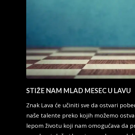
STIŽE NAM MLAD MESEC U LAVU
Znak Lava će učiniti sve da ostvari pobe
naše talente preko kojih možemo ostvari
lepom životu koji nam omogućava da p