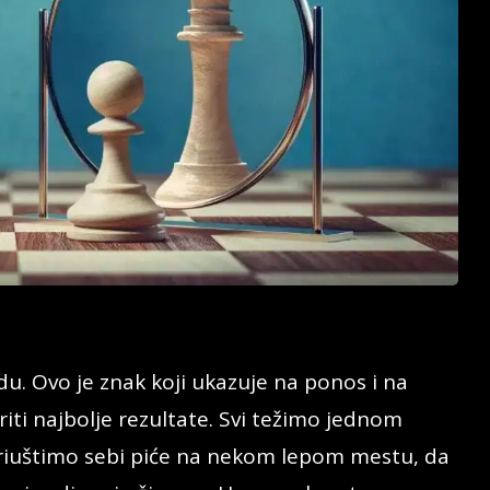
du. Ovo je znak koji ukazuje na ponos i na
ti najbolje rezultate. Svi težimo jednom
riuštimo sebi piće na nekom lepom mestu, da