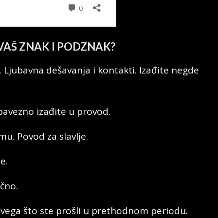
VAŠ ZNAK I PODZNAK?
 Ljubavna dešavanja i kontakti. Izađite negde
bavezno izađite u provod.
u. Povod za slavlje.
e.
ečno.
svega što ste prošli u prethodnom periodu.