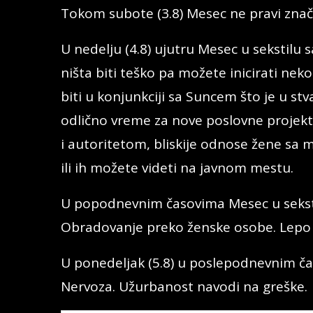
Tokom subote (3.8) Mesec ne pravi znač
U nedelju (4.8) ujutru Mesec u sekstilu
ništa biti teško pa možete inicirati nek
biti u konjunkciji sa Suncem što je u stv
odlično vreme za nove poslovne projek
i autoritetom, bliskije odnose žene sa
ili ih možete videti na javnom mestu.
U popodnevnim časovima Mesec u seksti
Obradovanje preko ženske osobe. Lepo 
U ponedeljak (5.8) u poslepodnevnim č
Nervoza. Užurbanost navodi na greške.