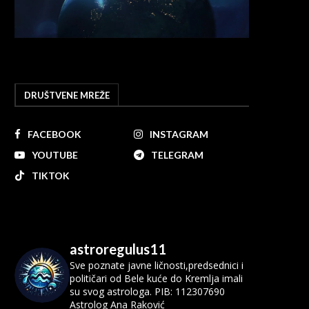
DRUŠTVENE MREŽE
FACEBOOK
INSTAGRAM
YOUTUBE
TELEGRAM
TIKTOK
astroregulus11
Sve poznate javne ličnosti,predsednici i
političari od Bele kuće do Kremlja imali
su svog astrologa.
PIB: 112307690
Astrolog Ana Raković