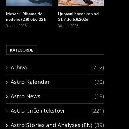
Mesec u Ribama do
Ljubavni horoskop od
nedelje (2.8) oko 22 h
31.7 do 6.8.2026
31. Jula 2026.
30. Jula 2026.
KATEGORIJE
Arhiva
(712)
Astro Kalendar
(70)
Astro News
(18)
Astro priče i tekstovi
(221)
Astro Stories and Analyses (EN)
(39)