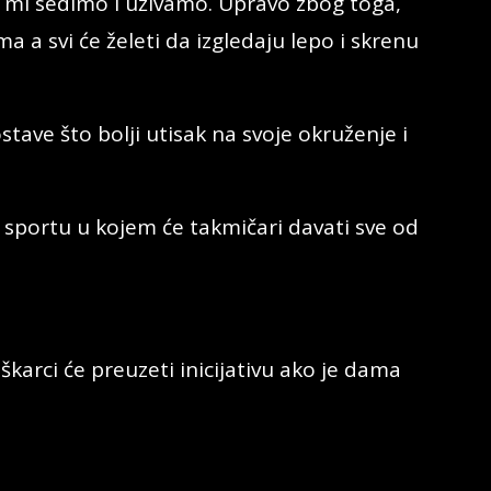
k mi sedimo i uživamo. Upravo zbog toga,
a a svi će želeti da izgledaju lepo i skrenu
ostave što bolji utisak na svoje okruženje i
portu u kojem će takmičari davati sve od
uškarci će preuzeti inicijativu ako je dama