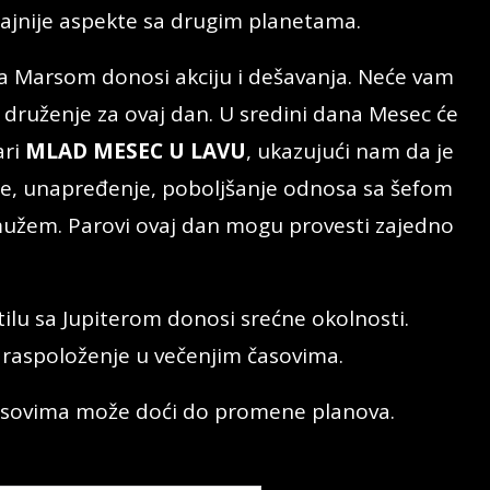
ajnije aspekte sa drugim planetama.
 sa Marsom donosi akciju i dešavanja. Neće vam
o druženje za ovaj dan. U sredini dana Mesec će
ari
MLAD MESEC U LAVU
, ukazujući nam da je
te, unapređenje, poboljšanje odnosa sa šefom
 mužem. Parovi ovaj dan mogu provesti zajedno
lu sa Jupiterom donosi srećne okolnosti.
raspoloženje u večenjim časovima.
asovima može doći do promene planova.