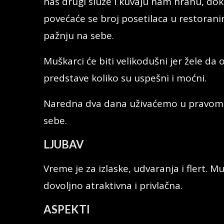
nas drugi služe i kuvaju nam hranu, do
povećaće se broj posetilaca u restoranim
pažnju na sebe.
Muškarci će biti velikodušni jer žele da 
predstave koliko su uspešni i moćni.
Naredna dva dana uživaćemo u pravom s
sebe.
LJUBAV
Vreme je za izlaske, udvaranja i flert. M
dovoljno atraktivna i privlačna.
ASPEKTI