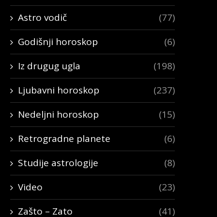
Astro vodič
(77)
Godišnji horoskop
(6)
Iz drugug ugla
(198)
Ljubavni horoskop
(237)
Nedeljni horoskop
(15)
Retrogradne planete
(6)
Studije astrologije
(8)
Video
(23)
Zašto – Zato
(41)