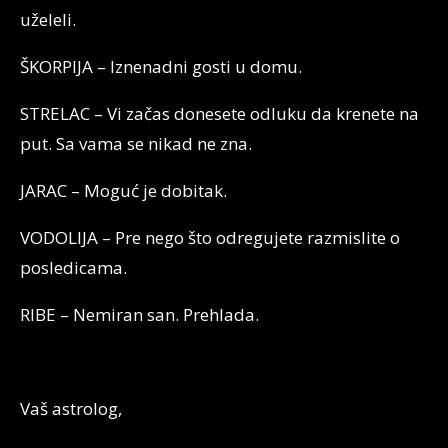
uželeli.
ŠKORPIJA – Iznenadni gosti u domu.
STRELAC – Vi začas donesete odluku da krenete na
put. Sa vama se nikad ne zna.
JARAC – Moguć je dobitak.
VODOLIJA – Pre nego što odregujete razmislite o
posledicama.
RIBE – Nemiran san. Prehlada.
Vaš astrolog,