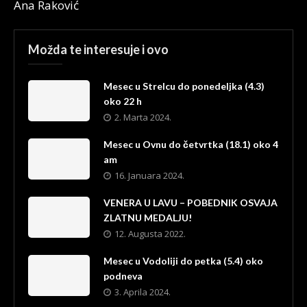
Ana Raković
Možda te interesuje i ovo
Mesec u Strelcu do ponedeljka (4.3)
oko 22 h
2. Marta 2024.
Mesec u Ovnu do četvrtka (18.1) oko 4
am
16. Januara 2024.
VENERA U LAVU – POBEDNIK OSVAJA
ZLATNU MEDALJU!
12. Augusta 2022.
Mesec u Vodoliji do petka (5.4) oko
podneva
3. Aprila 2024.