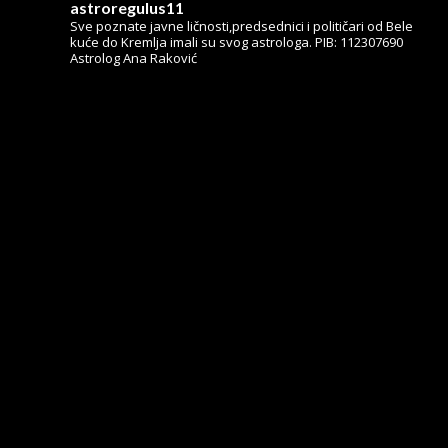
astroregulus11
Sve poznate javne ličnosti,predsednici i političari od Bele
kuće do Kremlja imali su svog astrologa.
PIB: 112307690
Astrolog Ana Raković