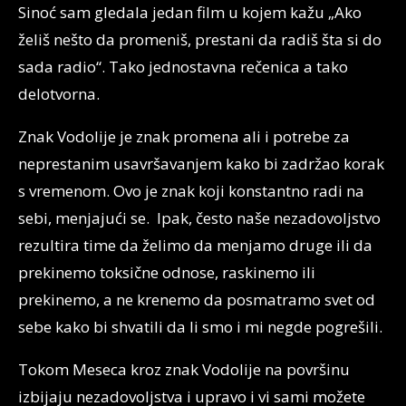
Sinoć sam gledala jedan film u kojem kažu „Ako
želiš nešto da promeniš, prestani da radiš šta si do
sada radio“. Tako jednostavna rečenica a tako
delotvorna.
Znak Vodolije je znak promena ali i potrebe za
neprestanim usavršavanjem kako bi zadržao korak
s vremenom. Ovo je znak koji konstantno radi na
sebi, menjajući se. Ipak, često naše nezadovoljstvo
rezultira time da želimo da menjamo druge ili da
prekinemo toksične odnose, raskinemo ili
prekinemo, a ne krenemo da posmatramo svet od
sebe kako bi shvatili da li smo i mi negde pogrešili.
Tokom Meseca kroz znak Vodolije na površinu
izbijaju nezadovoljstva i upravo i vi sami možete