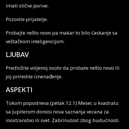
imati slične porive.
Pozovite prijatelje.
Probajte nešto novo pa makar to bilo ćaskanje sa
veštačkom inteligencijom.
LJUBAV
Predložite voljenoj osobi da probate nešto novo ili
joj priredite iznenađenje.
ASPEKTI
Tokom popodneva (petak 12.1) Mesec u kvadratu
sa Jupiterom donosi nova saznanja vezana za
inostranstvo ili svet. Zabrinutost zbog budućnosti.