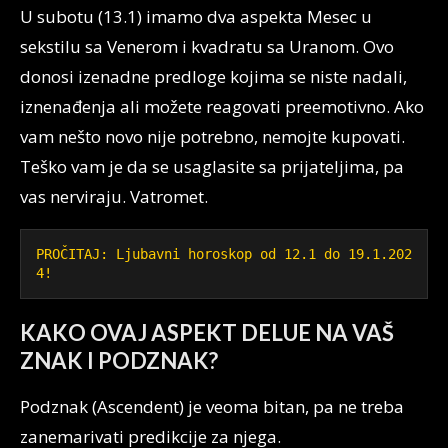
U subotu (13.1) imamo dva aspekta Mesec u
sekstilu sa Venerom i kvadratu sa Uranom. Ovo
donosi izenadne predloge kojima se niste nadali,
iznenađenja ali možete reagovati preemotivno. Ako
vam nešto novo nije potrebno, nemojte kupovati.
Teško vam je da se usaglasite sa prijateljima, pa
vas nerviraju. Vatromet.
PROČITAJ: Ljubavni horoskop od 12.1 do 19.1.202
4!
KAKO OVAJ ASPEKT DELUE NA VAŠ
ZNAK I PODZNAK?
Podznak (Ascendent) je veoma bitan, pa ne treba
zanemarivati predikcije za njega.