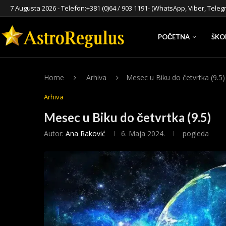
7 Augusta 2026 - Telefon:
+381 (0)64 / 903 1191
- (WhatsApp, Viber, Teleg
POČETNA
ŠKO
Home
Arhiva
Mesec u Biku do četvrtka (9.5)
Arhiva
Mesec u Biku do četvrtka (9.5)
Autor:
Ana Raković
6. Maja 2024.
pogleda