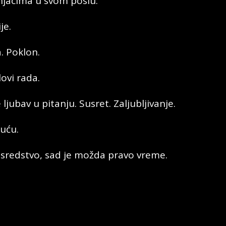
njacima u svom poslu.
je.
. Poklon.
lovi rada.
jubav u pitanju. Susret. Zaljubljivanje.
kuću.
o sredstvo, sad je možda pravo vreme.