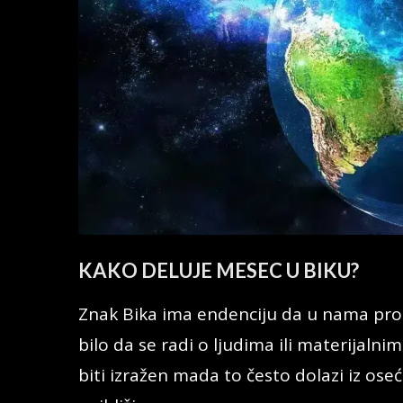
KAKO DELUJE MESEC U BIKU?
Znak Bika ima endenciju da u nama pro
bilo da se radi o ljudima ili materijaln
biti izražen mada to često dolazi iz oseć