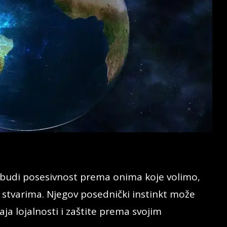
budi posesivnost prema onima koje volimo,
im stvarima. Njegov posednički instinkt može
aja lojalnosti i zaštite prema svojim