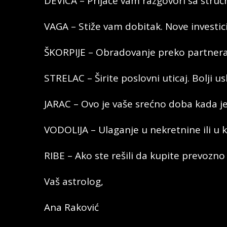
DEVICA – Prijaće vam razgovori sa struč
VAGA – Stiže vam dobitak. Nove investici
ŠKORPIJE – Obradovanje preko partnera
STRELAC – Širite poslovni uticaj. Bolji us
JARAC – Ovo je vaše srećno doba kada je l
VODOLIJA – Ulaganje u nekretnine ili u 
RIBE – Ako ste rešili da kupite prevozn
Vaš astrolog,
Ana Raković