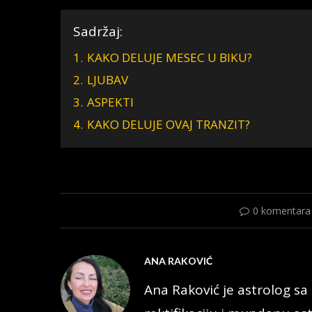
Sadržaj:
1.
KAKO DELUJE MESEC U BIKU?
2.
LJUBAV
3.
ASPEKTI
4.
KAKO DELUJE OVAJ TRANZIT?
0 komentara
ANA RAKOVIĆ
Ana Raković je astrolog sa 