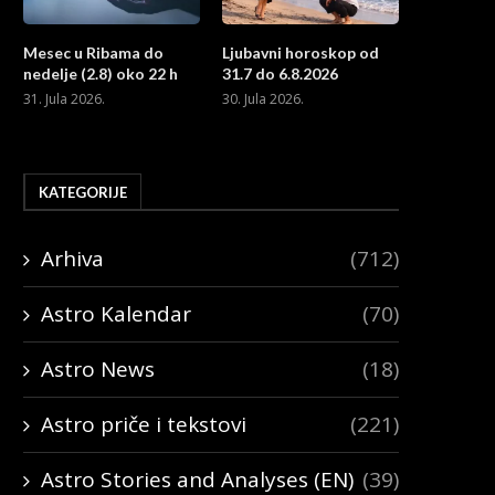
Mesec u Ribama do
Ljubavni horoskop od
nedelje (2.8) oko 22 h
31.7 do 6.8.2026
31. Jula 2026.
30. Jula 2026.
KATEGORIJE
Arhiva
(712)
Astro Kalendar
(70)
Astro News
(18)
Astro priče i tekstovi
(221)
Astro Stories and Analyses (EN)
(39)