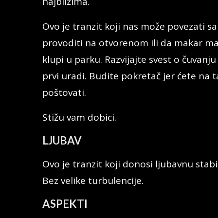
najbližima.
Ovo je tranzit koji nas može povezati s
provoditi na otvorenom ili da makar m
klupi u parku. Razvijajte svest o čuvanj
prvi uradi. Budite pokretač jer ćete na t
poštovati.
Stižu vam dobici.
LJUBAV
Ovo je tranzit koji donosi ljubavnu stabi
Bez velike turbulencije.
ASPEKTI