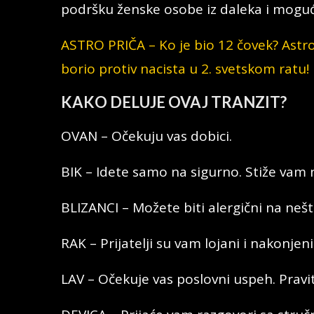
podršku ženske osobe iz daleka i moguć
ASTRO PRIČA – Ko je bio 12 čovek? Astr
borio protiv nacista u 2. svetskom ratu!
KAKO DELUJE OVAJ TRANZIT?
OVAN – Očekuju vas dobici.
BIK – Idete samo na sigurno. Stiže vam 
BLIZANCI – Možete biti alergični na nešt
RAK – Prijatelji su vam lojani i nakonjeni
LAV – Očekuje vas poslovni uspeh. Pravi