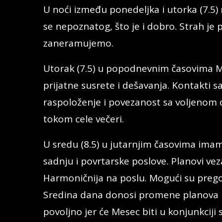
U noći između ponedeljka i utorka (7.5) 
se nepoznatog, što je i dobro. Strah je
zaneramujemo.
Utorak (7.5) u popodnevnim časovima M
prijatne susrete i dešavanja. Kontakti
raspoloženje i povezanost sa voljenom 
tokom cele večeri.
U sredu (8.5) u jutarnjim časovima imam
sadnju i povrtarske poslove. Planovi veza
Harmoničnija na poslu. Mogući su prego
Sredina dana donosi promene planova i n
povoljno jer će Mesec biti u konjunkciji