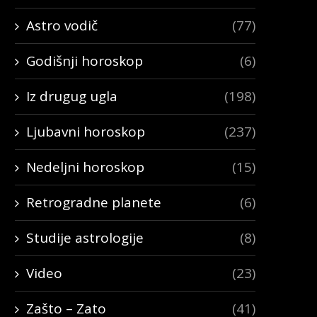
Astro vodič
(77)
Godišnji horoskop
(6)
Iz drugug ugla
(198)
Ljubavni horoskop
(237)
Nedeljni horoskop
(15)
Retrogradne planete
(6)
Studije astrologije
(8)
Video
(23)
Zašto – Zato
(41)