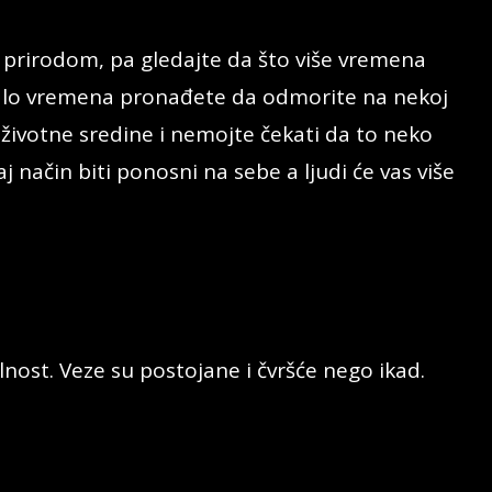
a prirodom, pa gledajte da što više vremena
alo vremena pronađete da odmorite na nekoj
u životne sredine i nemojte čekati da to neko
aj način biti ponosni na sebe a ljudi će vas više
lnost. Veze su postojane i čvršće nego ikad.