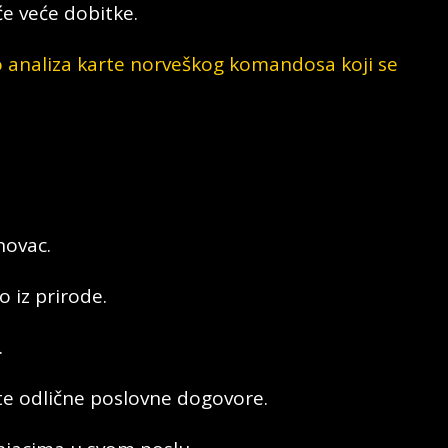
e veće dobitke.
o analiza karte norveškog komandosa koji se
novac.
o iz prirode.
.
te odlične poslovne dogovore.