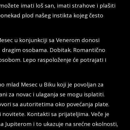
možete imati loš san, imati strahove i plašiti
 ponekad plod našeg instikta kojeg često
esec u konjunkciji sa Venerom donosi
 sa dragim osobama. Dobitak. Romantično
osobom. Lepo raspoloženje će potrajati i
o mlad Mesec u Biku koji je povoljan za
ni za novac i ulaganja se mogu isplatiti.
vori sa autoritetima oko povećanja plate.
ovitete. Kontakti sa prijateljima. Veče je
 sa Jupiterom i to ukazuje na srećne okolnosti,