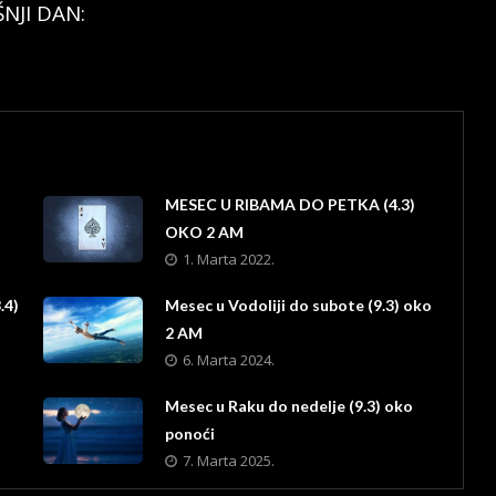
NJI DAN:
T
MESEC U RIBAMA DO PETKA (4.3)
OKO 2 AM
1. Marta 2022.
.4)
Mesec u Vodoliji do subote (9.3) oko
2 AM
6. Marta 2024.
Mesec u Raku do nedelje (9.3) oko
ponoći
7. Marta 2025.