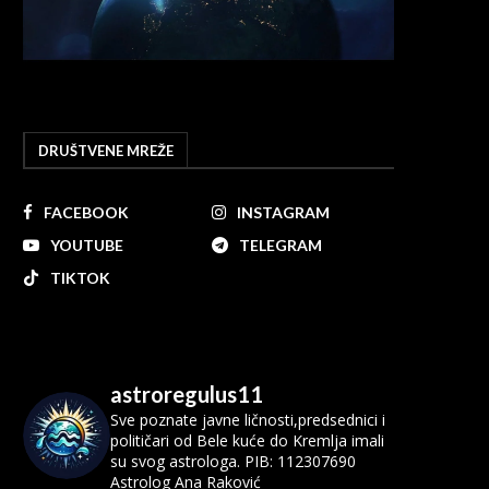
DRUŠTVENE MREŽE
FACEBOOK
INSTAGRAM
YOUTUBE
TELEGRAM
TIKTOK
astroregulus11
Sve poznate javne ličnosti,predsednici i
političari od Bele kuće do Kremlja imali
su svog astrologa.
PIB: 112307690
Astrolog Ana Raković