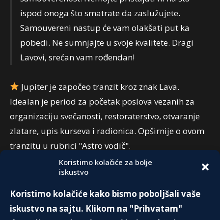
ispod onoga što smatrate da zaslužujete.
Samouvereni nastup će vam olakšati put ka
pobedi. Ne sumnjajte u svoje kvalitete. Dragi
Lavovi, srećan vam rođendan!
Jupiter je započeo tranzit kroz znak Lava.
Idealan je period za početak poslova vezanih za
organizaciju svečanosti, restoraterstvo, otvaranje
zlatare, upis kurseva i radionica. Opširnije o ovom
tranzitu u rubrici "Astro vodič".
Koristimo kolačiće za bolje
iskustvo
PREPORUKA:
Koristimo kolačiće kako bismo poboljšali vaše
Američki slučaj – Laci i Skot Peterson
iskustvo na sajtu. Klikom na "Prihvatam"
23. Novembra 2025.