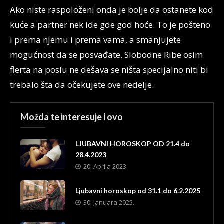
Ako niste raspoloženi onda je bolje da ostanete kod
kuće a partner nek ide gde god hoće. To je pošteno
i prema njemu i prema vama, a smanjujete
mogućnost da se posvađate. Slobodne Ribe osim
flerta na poslu ne dešava se ništa specijalno niti bi
trebalo šta da očekujete ove nedelje.
Možda te interesuje i ovo
LJUBAVNI HOROSKOP OD 21.4 do
28.4.2023
20. Aprila 2023.
Ljubavni horoskop od 31.1 do 6.2.2025
30. Januara 2025.