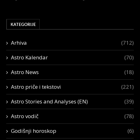
KATEGORIJE
Arhiva
(712)
Astro Kalendar
(70)
Astro News
(18)
Astro priče i tekstovi
(221)
Astro Stories and Analyses (EN)
(39)
Astro vodič
(78)
Godišnji horoskop
(6)