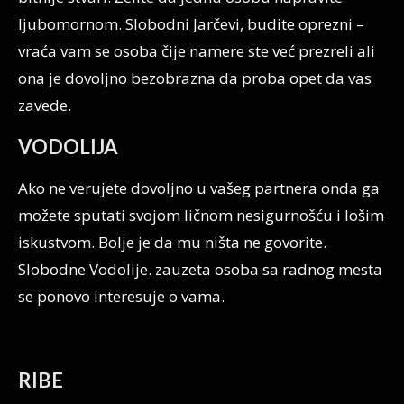
ljubomornom. Slobodni Jarčevi, budite oprezni –
vraća vam se osoba čije namere ste već prezreli ali
ona je dovoljno bezobrazna da proba opet da vas
zavede.
VODOLIJA
Ako ne verujete dovoljno u vašeg partnera onda ga
možete sputati svojom ličnom nesigurnošću i lošim
iskustvom. Bolje je da mu ništa ne govorite.
Slobodne Vodolije. zauzeta osoba sa radnog mesta
se ponovo interesuje o vama.
RIBE