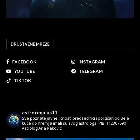
DRUŠTVENE MREŽE
FACEBOOK
INSTAGRAM
YOUTUBE
TELEGRAM
TIKTOK
astroregulus11
Sve poznate javne ličnosti,predsednici i političari od Bele
kuće do Kremlja imali su svog astrologa.
PIB: 112307690
Astrolog Ana Raković