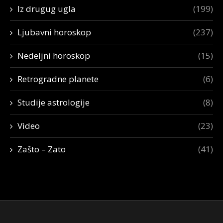
Iz drugug ugla
(199)
Ljubavni horoskop
(237)
Nedeljni horoskop
(15)
Retrogradne planete
(6)
Studije astrologije
(8)
Video
(23)
Zašto – Zato
(41)