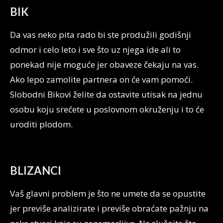
BIK
Da vas neko pita rado bi ste produžili godišnji
odmor i celo leto i sve što uz njega ide ali to
ponekad nije moguće jer obaveze čekaju na vas.
Ako lepo zamolite partnera on će vam pomoći.
Slobodni Bikovi želite da ostavite utisak na jednu
osobu koju srećete u poslovnom okruženju i to će
uroditi plodom.
BLIZANCI
Vaš glavni problem je što ne umete da se opustite
jer previše analizirate i previše obraćate pažnju na