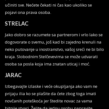
učiniti sve. Nećete čekati ni čas kao ukoliko se
pojavi ona prava osoba.
STRELAC
Jako dobro se razumete sa partnerom i vrlo lako se
dogovorate o svemu, još kad bi zajedno krenuli na
neko putovanje u inostranstvo, vašoj sreći ne bi bilo
kraja. Slobodnim Stelčevevima se može udvarati
osoba sa posla koja ima znatan uticaj i moć.
JARAC
Izbegavajte izlaske i veće okupljanja ako vam ne
prijaju ilia ko se plašite da ćete zbog toga imati
novčanih poteškoća jer štedite novac za vama
bitnije stvari. Želite da jednu osobu napravite