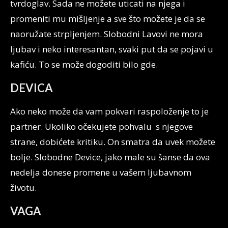
tvrdoglav. Sada ne možete uticati na njega i
promeniti mu mišljenje a sve što možete je da se
naoružate strpljenjem. Slobodni Lavovi ne mora
ljubav i neko interesantan, svaki put da se pojavi u
kafiću. To se može dogoditi bilo gde.
DEVICA
Ako neko može da vam pokvari raspoloženje to je
partner. Ukoliko očekujete pohvalu s njegove
strane, dobićete kritiku. On smatra da uvek možete
bolje. Slobodne Device, jako male su šanse da ova
nedelja donese promene u vašem ljubavnom
životu.
VAGA