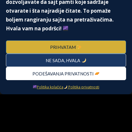
dozvoljavate da sajt pamti koje sadržaje
otvarate i šta najradije čitate. To pomaže
boljem rangiranju sajta na pretraživačima.
NAJNAGRAĐIVANIJA GLUMICA SVETA
Hvala vam na podršci!
– MERIL STRIP
17. Augusta 2020.
PRIHVATAM
NE SADA, HVALA
12. polje – Ggde se sakriti? I gde bežati?
2. Oktobra 2025.
PODEŠAVANJA PRIVATNOSTI
Politika kolačića
Politika privatnosti