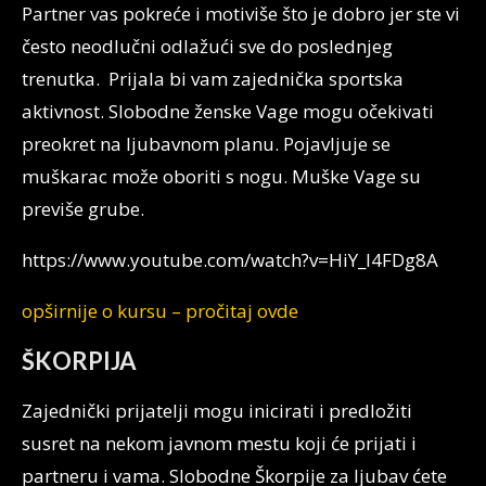
Partner vas pokreće i motiviše što je dobro jer ste vi
često neodlučni odlažući sve do poslednjeg
trenutka. Prijala bi vam zajednička sportska
aktivnost. Slobodne ženske Vage mogu očekivati
preokret na ljubavnom planu. Pojavljuje se
muškarac može oboriti s nogu. Muške Vage su
previše grube.
https://www.youtube.com/watch?v=HiY_l4FDg8A
opširnije o kursu – pročitaj ovde
ŠKORPIJA
Zajednički prijatelji mogu inicirati i predložiti
susret na nekom javnom mestu koji će prijati i
partneru i vama. Slobodne Škorpije za ljubav ćete