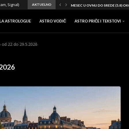
ram, Signal)
AKTUELNO
MESEC U RIBAMA DO NEDELJE (2.8)
LJUBAVNI HOROSKOP OD 31.7 DO 6
AVGUST 2026 – MESEČNI HOROS
PUN MESEC U VODOLIJI I TRANZIT
MESEC U JARCU DO SREDE (29.7) 
MESEC U STRELCU DO NEDELJE (26.
LJUBAVNI HOROSKOP OD 24.7 DO 1
OLIVERA KATARINA – ANALIZA N
LA ASTROLOGIJE
ASTRO VODIČ
ASTRO PRIČE I TEKSTOVI
 od 22 do 29.5.2026
.2026