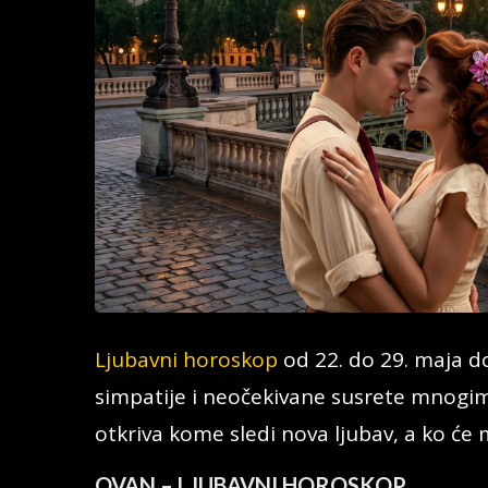
Ljubavni horoskop
od 22. do 29. maja d
simpatije i neočekivane susrete mnogim
otkriva kome sledi nova ljubav, a ko će 
OVAN – LJUBAVNI HOROSKOP