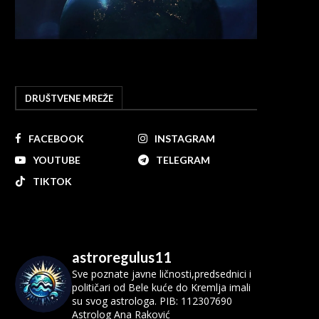
DRUŠTVENE MREŽE
FACEBOOK
INSTAGRAM
YOUTUBE
TELEGRAM
TIKTOK
astroregulus11
Sve poznate javne ličnosti,predsednici i
političari od Bele kuće do Kremlja imali
su svog astrologa.
PIB: 112307690
Astrolog Ana Raković