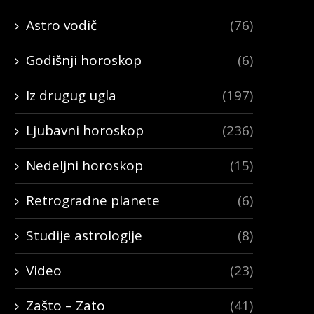
Astro vodič
(76)
Godišnji horoskop
(6)
Iz drugug ugla
(197)
Ljubavni horoskop
(236)
Nedeljni horoskop
(15)
Retrogradne planete
(6)
Studije astrologije
(8)
Video
(23)
Zašto – Zato
(41)