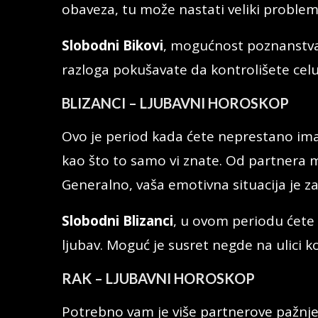
obaveza, tu može nastati veliki problem
Slobodni Bikovi
, mogućnost poznanstva 
razloga pokušavate da kontrolišete celu 
BLIZANCI – LJUBAVNI HOROSKOP
Ovo je period kada ćete neprestano imati
kao što to samo vi znate. Od partnera m
Generalno, vaša emotivna situacija je z
Slobodni Blizanci
, u ovom periodu ćete r
ljubav. Moguć je susret negde na ulici 
RAK – LJUBAVNI HOROSKOP
Potrebno vam je više partnerove pažnje 