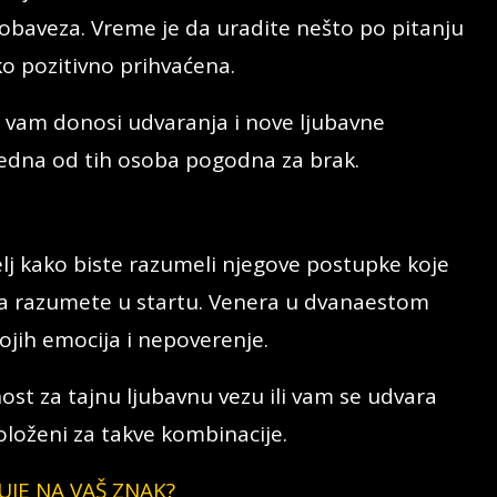
 obaveza. Vreme je da uradite nešto po pitanju
ako pozitivno prihvaćena.
 vam donosi udvaranja i nove ljubavne
nijedna od tih osoba pogodna za brak.
lj kako biste razumeli njegove postupke koje
a razumete u startu. Venera u dvanaestom
ojih emocija i nepoverenje.
st za tajnu ljubavnu vezu ili vam se udvara
položeni za takve kombinacije.
UJE NA VAŠ ZNAK?