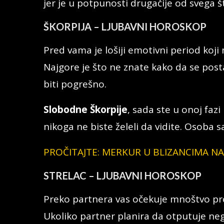
jer je u potpunosti drugačije od svega š
ŠKORPIJA – LJUBAVNI HOROSKOP
Pred vama je lošiji emotivni period koj
Najgore je što ne znate kako da se posta
biti pogrešno.
Slobodne Škorpije
, sada ste u onoj fazi
nikoga ne biste želeli da vidite. Osoba 
PROČITAJTE: MERKUR U BLIZANCIMA N
STRELAC – LJUBAVNI HOROSKOP
Preko partnera vas očekuje mnoštvo pro
Ukoliko partner planira da otputuje neg