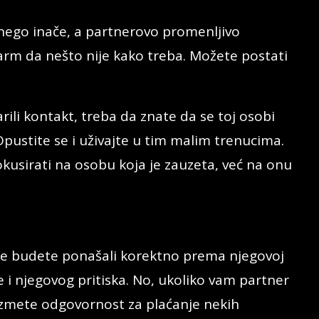
i nego inače, a partnerovo promenljivo
rm da nešto nije kako treba. Možete postati
rili kontakt, treba da znate da se toj osobi
stite se i uživajte u tim malim trenucima.
okusirati na osobu koja je zauzeta, već na onu
ne budete ponašali korektno prema njegovoj
 i njegovog pritiska. No, ukoliko vam partner
euzmete odgovornost za plaćanje nekih