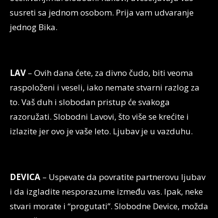
susreti sa jednom osobom. Prija vam udvaranje
jednog Bika.
LAV
– Ovih dana ćete, za divno čudo, biti veoma
raspoloženi i veseli, iako nemate stvarni razlog za
to. Vaš duh i slobodan pristup će svakoga
razoružati. Slobodni Lavovi, što više se krećite i
izlazite jer ovo je vaše leto. Ljubav je u vazduhu.
DEVICA
– Uspevate da povratite partnerovu ljubav
i da izgladite nesporazume između vas. Ipak, neke
stvari morate i “progutati”. Slobodne Device, možda