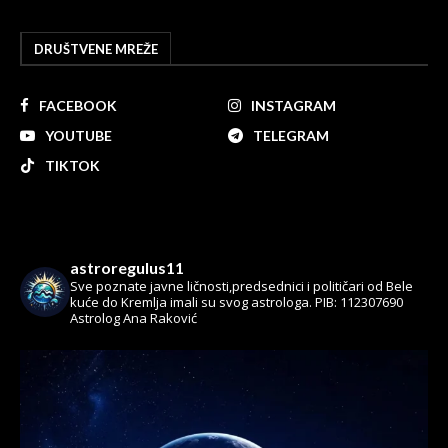
DRUŠTVENE MREŽE
FACEBOOK
INSTAGRAM
YOUTUBE
TELEGRAM
TIKTOK
astroregulus11
Sve poznate javne ličnosti,predsednici i političari od Bele
kuće do Kremlja imali su svog astrologa.
PIB: 112307690
Astrolog Ana Raković