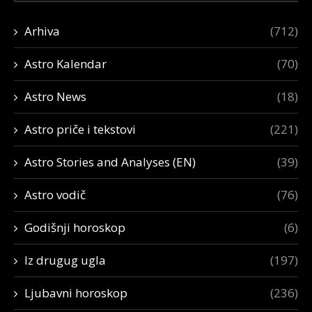
Arhiva
(712)
Astro Kalendar
(70)
Astro News
(18)
Astro priče i tekstovi
(221)
Astro Stories and Analyses (EN)
(39)
Astro vodič
(76)
Godišnji horoskop
(6)
Iz drugug ugla
(197)
Ljubavni horoskop
(236)