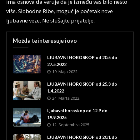
ima osnova da veruje da je između vas bilo nešto
više. Slobodne Ribe, moguć je početak nove
ljubavne veze. Ne slušajte prijatelje.
Možda te interesuje i ovo
LJUBAVNI HOROSKOP od 20.5 do
27.5.2022
19. Maja 2022.
LJUBAVNI HOROSKOP od 25.3 do
1.4.2022
24. Marta 2022.
Ljubavni horoskop od 12.9 do
19.9.2025
12. Septembra 2025.
LJUBAVNI HOROSKOP od 20.1 do