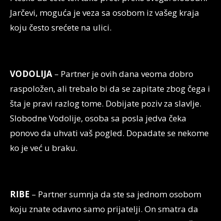
Jarčevi, moguća je veza sa osobom iz vašeg kraja
koju često srećete na ulici.
VODOLIJA
– Partner je ovih dana veoma dobro
raspoložen, ali trebalo bi da se zapitate zbog čega i
šta je pravi razlog tome. Dobijate poziv za slavlje.
Slobodne Vodolije, osoba sa posla jedva čeka
ponovo da uhvati vaš pogled. Dopadate se nekome
ko je već u braku.
RIBE
– Partner sumnja da ste sa jednom osobom
koju znate odavno samo prijatelji. On smatra da