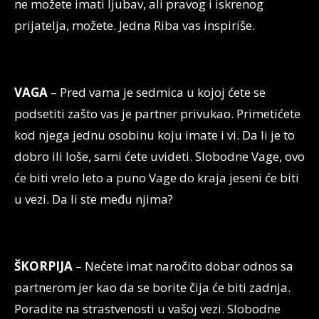
ne možete imati ljubav, ali pravog i iskrenog
prijatelja, možete. Jedna Riba vas inspiriše.
VAGA
– Pred vama je sedmica u kojoj ćete se
podsetiti zašto vas je partner privukao. Primetićete
kod njega jednu osobinu koju imate i vi. Da li je to
dobro ili loše, sami ćete uvideti. Slobodne Vage, ovo
će biti vrelo leto a puno Vage do kraja jeseni će biti
u vezi. Da li ste među njima?
ŠKORPIJA
– Nećete imat naročito dobar odnos sa
partnerom jer kao da se borite čija će biti zadnja.
Poradite na strastvenosti u vašoj vezi. Slobodne