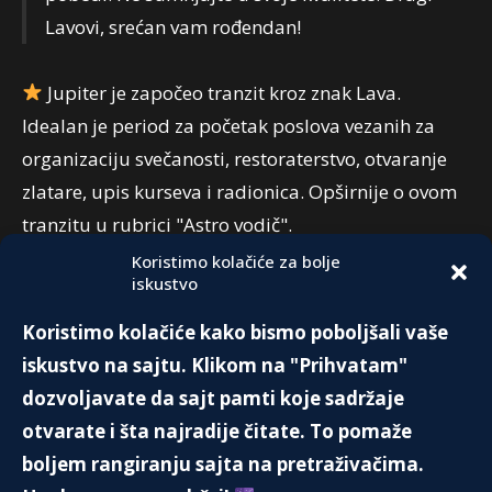
Lavovi, srećan vam rođendan!
Jupiter je započeo tranzit kroz znak Lava.
Idealan je period za početak poslova vezanih za
organizaciju svečanosti, restoraterstvo, otvaranje
zlatare, upis kurseva i radionica. Opširnije o ovom
tranzitu u rubrici "Astro vodič".
Koristimo kolačiće za bolje
iskustvo
PREPORUKA:
Koristimo kolačiće kako bismo poboljšali vaše
MARIJA KALAS – Ljubavna priča
iskustvo na sajtu. Klikom na "Prihvatam"
11. Maja 2021.
dozvoljavate da sajt pamti koje sadržaje
otvarate i šta najradije čitate. To pomaže
boljem rangiranju sajta na pretraživačima.
MOST GOLDEN GEJT