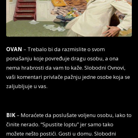
OVAN
– Trebalo bi da razmislite o svom
ponašanju koje povređuje dragu osobu, a ona
nema hrabrosti da vam to kaže. Slobodni Ovnovi,
vaši komentari privlače pažnju jedne osobe koja se
zaljubljuje u vas.
BIK
– Moraćete da poslušate voljenu osobu, iako to
činite nerado. “Spustite loptu” jer samo tako
možete nešto postići. Gosti u domu. Slobodni