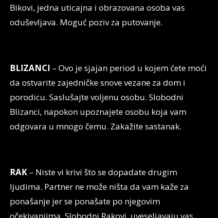
Bikovi, jedna uticajna i obrazovana osoba vas
oduševljava. Moguć poziv za putovanje.
BLIZANCI
– Ovo je sjajan period u kojem ćete moći
da ostvarite zajedničke snove vezane za dom i
porodicu. Saslušajte voljenu osobu. Slobodni
Blizanci, napokon upoznajete osobu koja vam
odgovara u mnogo čemu. Zakažite sastanak.
RAK
– Niste vi krivi što se dopadate drugim
ljudima. Partner ne može ništa da vam kaže za
ponašanje jer se ponašate po njegovim
očekivanjima. Slobodni Rakovi, uveseljavaju vas