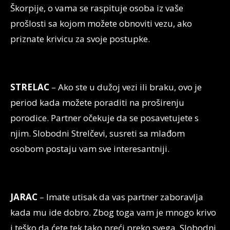
Škorpije, o vama se raspituje osoba iz vaše
prošlosti sa kojom možete obnoviti vezu, ako
priznate krivicu za svoje postupke.
STRELAC
– Ako ste u dužoj vezi ili braku, ovo je
period kada možete poraditi na proširenju
porodice. Partner očekuje da se posavetujete s
njim. Slobodni Strelčevi, susreti sa mlađom
osobom postaju vam sve interesantniji.
JARAC
– Imate utisak da vas partner zaboravlja
kada mu ide dobro. Zbog toga vam je mnogo krivo
i teško da ćete tek tako preći preko svega. Slobodni