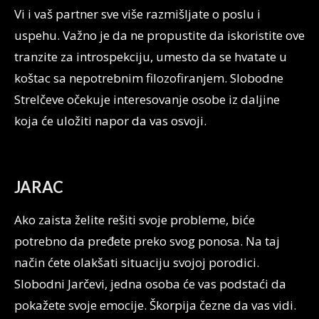
Vi i vaš partner sve više razmišljate o poslu i
uspehu. Važno je da ne propustite da iskoristite ove
tranzite za introspekciju, umesto da se hvatate u
koštac sa nepotrebnim filozofiranjem. Slobodne
Strelčeve očekuje interesovanje osobe iz daljine
koja će uložiti napor da vas osvoji.
JARAC
Ako zaista želite rešiti svoje probleme, biće
potrebno da pređete preko svog ponosa. Na taj
način ćete olakšati situaciju svojoj porodici.
Slobodni Jarčevi, jedna osoba će vas podstaći da
pokažete svoje emocije. Škorpija čezne da vas vidi.