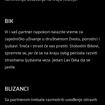
BIK
Vi i vaš partner napokon nalazite vreme za
zajedničko uživanje u društvenom životu, porodici i
ljubavi. Sreća i strast će vas pratiti. Slobodni Bikovi,
spremite se, jer će se na kraju ovog perioda razviti
strastvena ljubavna veza. Jedan Lav čeka da se
javite.
BLIZANCI
Sa partnerom trebate razmotriti uvođenje zdravih