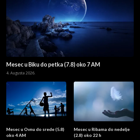
Mesec u Biku do petka (7.8) oko 7 AM
4. Augusta 2026.
Mesec u Ovnu do srede (5.8)
Mesec u Ribama do nedelje
oko 4 AM
(2.8) oko 22 h