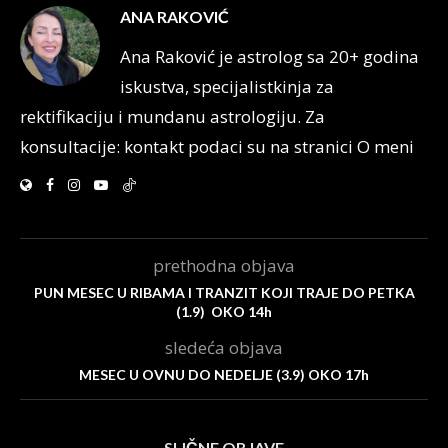
ANA RAKOVIĆ
Ana Raković je astrolog sa 20+ godina
iskustva, specijalistkinja za
rektifikaciju i mundanu astrologiju. Za
konsultacije: kontakt podaci su na stranici O meni
prethodna objava
PUN MESEC U RIBAMA I TRANZIT KOJI TRAJE DO PETKA
(1.9) OKO 14h
sledeća objava
MESEC U OVNU DO NEDELJE (3.9) OKO 17h
SLIČNE OBJAVE