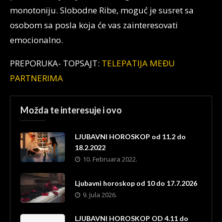
monotoniju. Slobodne Ribe, moguć je susret sa
osobom sa posla koja će vas zainteresovati
emocionalno.
PREPORUKA- TOPSAJT:
TELEPATIJA MEĐU
PARTNERIMA
Možda te interesuje i ovo
LJUBAVNI HOROSKOP od 11.2 do
18.2.2022
10. Februara 2022.
Ljubavni horoskop od 10 do 17.7.2026
9. Jula 2026.
LJUBAVNI HOROSKOP OD 4.11 do