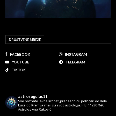
DRUŠTVENE MREŽE
FACEBOOK
INSTAGRAM
YOUTUBE
TELEGRAM
TIKTOK
astroregulus11
Sve poznate javne ličnosti,predsednici i političari od Bele
kuće do Kremlja imali su svog astrologa.
PIB: 112307690
Astrolog Ana Raković