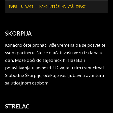
MARS  U VAGI - KAKO UTIČE NA VAŠ ZNAK?
ŠKORPIJA
Konačno ćete pronaći više vremena da se posvetite
svom partneru, što će ojačati vašu vezu iz dana u
dan. Može doći do zajedničkih izlazaka i
pojavljivanja u javnosti. Uživajte u tim trenucima!
Slobodne Škorpije, očekuje vas ljubavna avantura
sa uticajnom osobom.
STRELAC