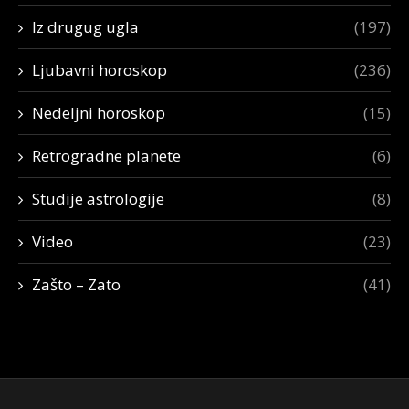
Iz drugug ugla
(197)
Ljubavni horoskop
(236)
Nedeljni horoskop
(15)
Retrogradne planete
(6)
Studije astrologije
(8)
Video
(23)
Zašto – Zato
(41)