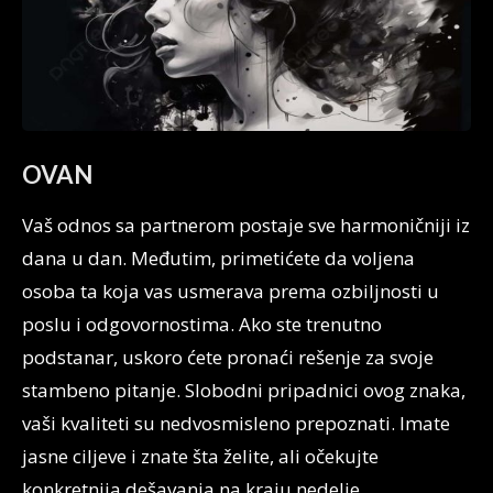
OVAN
Vaš odnos sa partnerom postaje sve harmoničniji iz
dana u dan. Međutim, primetićete da voljena
osoba ta koja vas usmerava prema ozbiljnosti u
poslu i odgovornostima. Ako ste trenutno
podstanar, uskoro ćete pronaći rešenje za svoje
stambeno pitanje. Slobodni pripadnici ovog znaka,
vaši kvaliteti su nedvosmisleno prepoznati. Imate
jasne ciljeve i znate šta želite, ali očekujte
konkretnija dešavanja na kraju nedelje.