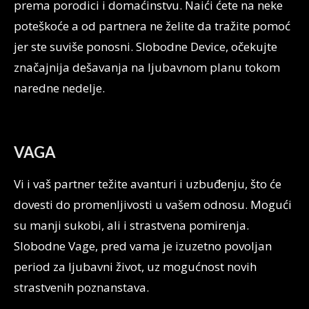
prema porodici i domaćinstvu. Naići ćete na neke
poteškoće a od partnera ne želite da tražite pomoć
jer ste suviše ponosni. Slobodne Device, očekujte
značajnija dešavanja na ljubavnom planu tokom
naredne nedelje.
VAGA
Vi i vaš partner težite avanturi i uzbuđenju, što će
dovesti do promenljivosti u vašem odnosu. Mogući
su manji sukobi, ali i strastvena pomirenja.
Slobodne Vage, pred vama je izuzetno povoljan
period za ljubavni život, uz mogućnost novih
strastvenih poznanstava.