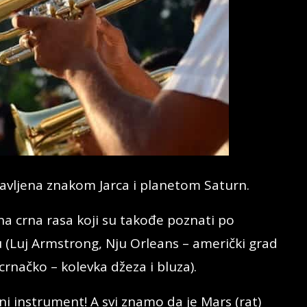
stavljena znakom Jarca i planetom Saturn.
ana crna rasa koji su takođe poznati po
Luj Armstrong, Nju Orleans – američki grad
rnačko – kolevka džeza i bluza).
atni instrument! A svi znamo da je Mars (rat)