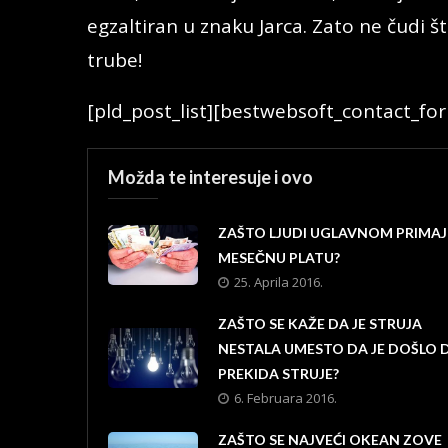
egzaltiran u znaku Jarca. Zato ne čudi 
trube!
[pld_post_list]
[bestwebsoft_contact_fo
Možda te interesuje i ovo
ZAŠTO LJUDI UGLAVNOM PRIMA
MESEČNU PLATU?
25. Aprila 2016.
ZAŠTO SE KAŽE DA JE STRUJA
NESTALA UMESTO DA JE DOŠLO 
PREKIDA STRUJE?
6. Februara 2016.
ZAŠTO SE NAJVEĆI OKEAN ZOVE