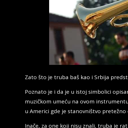
Zato što je truba baš kao i Srbija pred
Poznato je i da je u istoj simbolici opis
muzičkom umeću na ovom instrumentu (
u Americi gde je stanovništvo pretežno c
Inače, za one koji nisu znali, truba je r