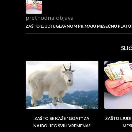
prethodna objava
ZAŠTO LJUDI UGLAVNOM PRIMAJU MESEČNU PLATU
SLI
ZAŠTO SE KAŽE “GOAT” ZA
ZAŠTO LJUD
NAJBOLJEG SVIH VREMENA?
MES