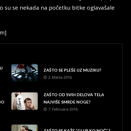
što su se nekada na početku bitke oglavašale
rm]
JU
ZAŠTO SE PLEŠE UZ MUZIKU?
2. Marta 2016.
ZAŠTO OD SVIH DELOVA TELA
DO
NAJVIŠE SMRDE NOGE?
7. Februara 2016.
ZAŠTO SE KAŽE “GLUP KO NOĆ” ?