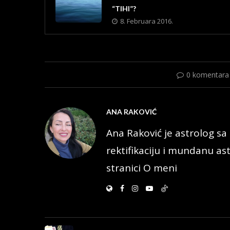
“TIHI”?
8. Februara 2016.
0 komentara
ANA RAKOVIĆ
Ana Raković je astrolog sa 
rektifikaciju i mundanu ast
stranici O meni