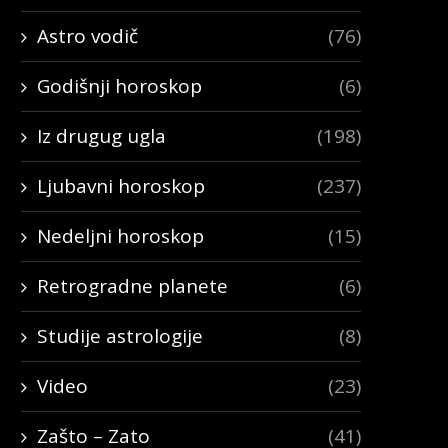
Astro vodič
(76)
Godišnji horoskop
(6)
Iz drugug ugla
(198)
Ljubavni horoskop
(237)
Nedeljni horoskop
(15)
Retrogradne planete
(6)
Studije astrologije
(8)
Video
(23)
Zašto – Zato
(41)