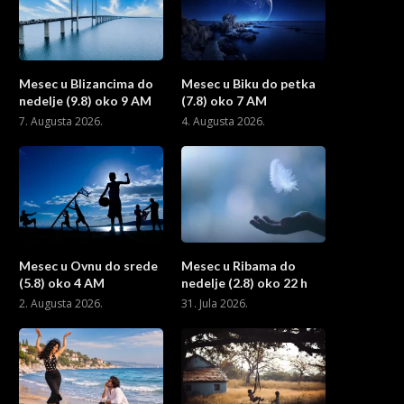
Mesec u Blizancima do
Mesec u Biku do petka
nedelje (9.8) oko 9 AM
(7.8) oko 7 AM
7. Augusta 2026.
4. Augusta 2026.
Mesec u Ovnu do srede
Mesec u Ribama do
(5.8) oko 4 AM
nedelje (2.8) oko 22 h
2. Augusta 2026.
31. Jula 2026.
ZAŠTO SE ULAZI U “DUŽNIČKO
ZAŠTO SE PLEŠE UZ MUZ
ROPSTVO”?
2. Marta 2016.