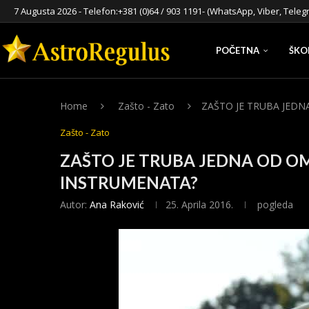
7 Augusta 2026 - Telefon:
+381 (0)64 / 903 1191
- (WhatsApp, Viber, Teleg
POČETNA
ŠKO
Home
Zašto - Zato
ZAŠTO JE TRUBA JEDN
Zašto - Zato
ZAŠTO JE TRUBA JEDNA OD O
INSTRUMENATA?
Autor:
Ana Raković
25. Aprila 2016.
pogleda