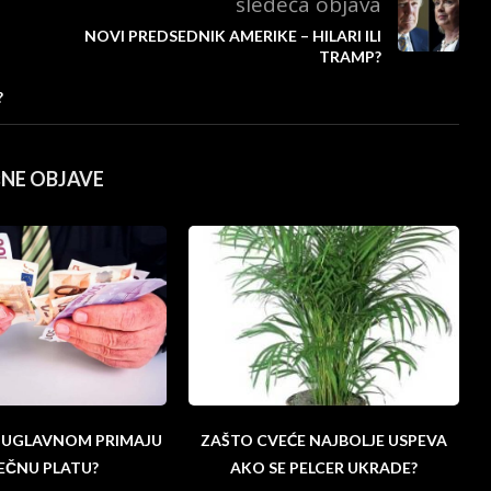
sledeća objava
NOVI PREDSEDNIK AMERIKE – HILARI ILI
TRAMP?
?
ČNE OBJAVE
I UGLAVNOM PRIMAJU
ZAŠTO CVEĆE NAJBOLJE USPEVA
EČNU PLATU?
AKO SE PELCER UKRADE?