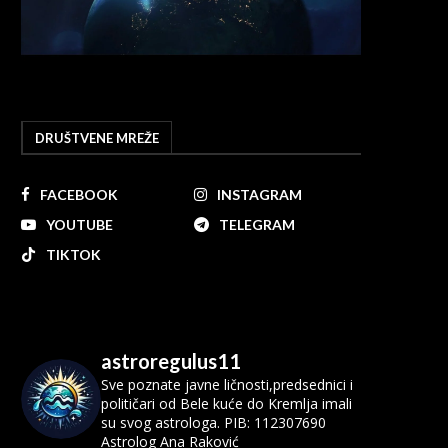
DRUŠTVENE MREŽE
FACEBOOK
INSTAGRAM
YOUTUBE
TELEGRAM
TIKTOK
astroregulus11
Sve poznate javne ličnosti,predsednici i
političari od Bele kuće do Kremlja imali
su svog astrologa.
PIB: 112307690
Astrolog Ana Raković