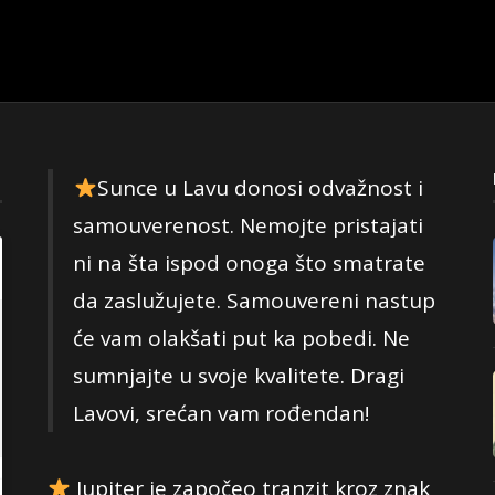
Sunce u Lavu donosi odvažnost i
samouverenost. Nemojte pristajati
ni na šta ispod onoga što smatrate
da zaslužujete. Samouvereni nastup
će vam olakšati put ka pobedi. Ne
sumnjajte u svoje kvalitete. Dragi
Lavovi, srećan vam rođendan!
Jupiter je započeo tranzit kroz znak