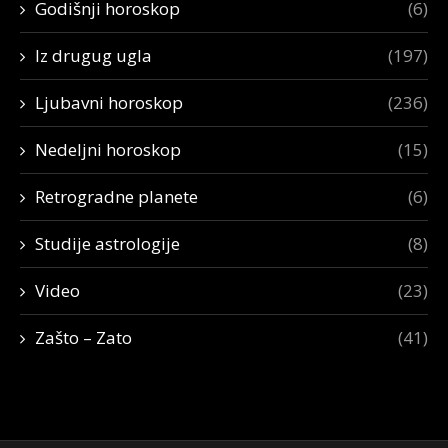
Godišnji horoskop
(6)
Iz drugug ugla
(197)
Ljubavni horoskop
(236)
Nedeljni horoskop
(15)
Retrogradne planete
(6)
Studije astrologije
(8)
Video
(23)
Zašto – Zato
(41)