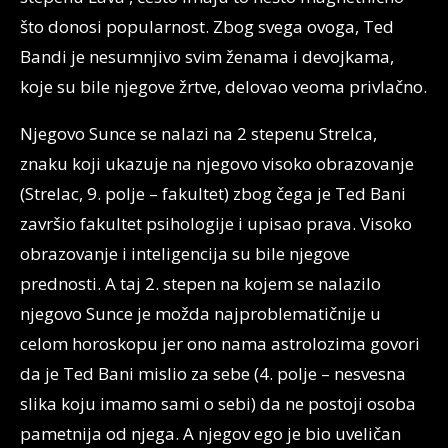
što donosi popularnost. Zbog svega ovoga, Ted
Bandi je nesumnjivo svim ženama i devojkama,
koje su bile njegove žrtve, delovao veoma privlačno.
Njegovo Sunce se nalazi na 2 stepenu Strelca,
znaku koji ukazuje na njegovo visoko obrazovanje
(Strelac, 9. polje – fakultet) zbog čega je Ted Bani
završio fakultet psihologije i upisao prava. Visoko
obrazovanje i inteligencija su bile njegove
prednosti. A taj 2. stepen na kojem se nalazilo
njegovo Sunce je možda najproblematičnije u
celom horoskopu jer ono nama astrolozima govori
da je Ted Bani mislio za sebe (4. polje – nesvesna
slika koju imamo sami o sebi) da ne postoji osoba
pametnija od njega. A njegov ego je bio uveličan