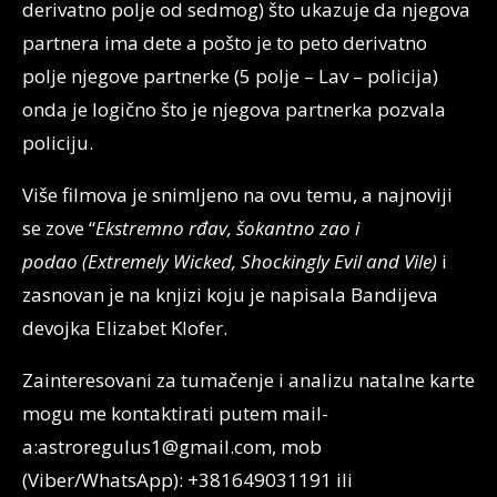
derivatno polje od sedmog) što ukazuje da njegova
partnera ima dete a pošto je to peto derivatno
polje njegove partnerke (5 polje – Lav – policija)
onda je logično što je njegova partnerka pozvala
policiju.
Više filmova je snimljeno na ovu temu, a najnoviji
se zove “
Ekstremno rđav, šokantno zao i
podao (Extremely Wicked, Shockingly Evil and Vile)
i
zasnovan je na knjizi koju je napisala Bandijeva
devojka Elizabet Klofer.
Zainteresovani za tumačenje i analizu natalne karte
mogu me kontaktirati putem mail-
a:astroregulus1@gmail.com, mob
(Viber/WhatsApp): +381649031191 ili