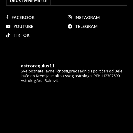
DRUŠTVENE MREŽE
FACEBOOK
INSTAGRAM
YOUTUBE
TELEGRAM
TIKTOK
astroregulus11
Sve poznate javne ličnosti,predsednici i političari od Bele
kuće do Kremlja imali su svog astrologa.
PIB: 112307690
Astrolog Ana Raković