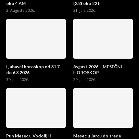
oko 4 AM
(2.8) oko 22 h
2. Augusta 2026.
31. Jula 2026.
Ljubavni horoskop od 31.7
Avgust 2026 – MESEČNI
do 6.8.2026
HOROSKOP
30. Jula 2026.
29. Jula 2026.
Pun Mesec u Vodoliji i
Mesec u Jarcu do srede