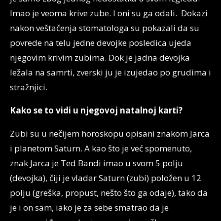
Imao je veoma krive zube. I oni su ga odali. Dokazi
nakon veštačenja stomatologa su pokazali da su
povrede na telu jedne devojke posledica ujeda
njegovim krivim zubima. Dok je jadna devojka
ležala na samrti, zverski ju je izujedao po grudima i
stražnjici.
Kako se to vidi u njegovoj natalnoj karti?
Zubi su u nečijem horoskopu opisani znakom Jarca
i planetom Saturn. A kao što je već spomenuto,
znak Jarca je Ted Bandi imao u svom 5 polju
(devojka), čiji je vladar Saturn (zubi) položen u 12
polju (greška, propust, nešto što ga odaje), tako da
je i on sam, iako je za sebe smatrao da je