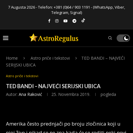
7 Augusta 2026 - Telefon:
+381 (0)64 / 903 1191
- (WhatsApp, Viber,
Telegram, Signal)
Home
Astro priče i tekstovi
TED BANDI – NAJVEĆI
SERIJSKI UBICA
Astro priče i tekstovi
TED BANDI – NAJVEĆI SERIJSKI UBICA
Autor:
Ana Raković
25. Novembra 2019.
pogleda
Amerika često prednjači po broju zločinica koji u
njoj žive i nikad se ne zna kada će se roditi neki novi