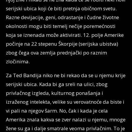
serijski ubica koji će biti pretnja običnom svetu.
Razne devijacije, geni, odrastanje i čudne životne
okolnosti mogu biti temelj nečije poremećnosti
koja se iznenada može aktivirati. 12. polje Amerike
počinje na 22 stepenu Škorpije (serijska ubistva)
zbog čega ova zemlja prednjački po raznim
zločinima.
Za Ted Bandija niko ne bi rekao da se u njemu krije
serijski ubica. Kada bi ga sreli na ulici, zbog
privlačnog izgleda, kulturnog ponašanja i
izraženog intelekta, velike su verovatnoće da biste i
vi pali na njegov šarm. No, čak i kada je cela
Amerika znala kakva se zver nalazi u njemu, mnoge
žene su ga i dalje smatrale veoma privlačnim. To je