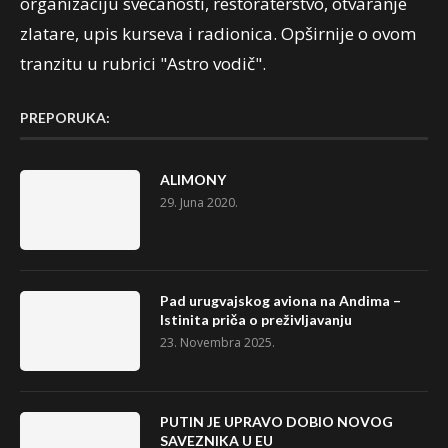
organizaciju svečanosti, restoraterstvo, otvaranje
zlatare, upis kurseva i radionica. Opširnije o ovom
tranzitu u rubrici "Astro vodič".
PREPORUKA:
ALIMONY
29. Juna 2020.
Pad urugvajskog aviona na Andima –
Istinita priča o preživljavanju
23. Novembra 2025.
PUTIN JE UPRAVO DOBIO NOVOG
SAVEZNIKA U EU