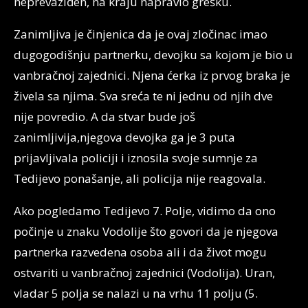
neprevaziđen, na kraju napravio grešku.
Zanimljiva je činjenica da je ovaj zločinac imao
dugogodišnju partnerku, devojku sa kojom je bio u
vanbračnoj zajednici. Njena ćerka iz prvog braka je
živela sa njima. Sva sreća te ni jednu od njih dve
nije povredio. A da stvar bude još
zanimljivija,njegova devojka ga je 3 puta
prijavljivala policiji i iznosila svoje sumnje za
Tedijevo ponašanje, ali policija nije reagovala.
Ako pogledamo Tedijevo 7. Polje, vidimo da ono
počinje u znaku Vodolije što govori da je njegova
partnerka razvedena osoba ali i da život mogu
ostvariti u vanbračnoj zajednici (Vodolija). Uran,
vladar 5 polja se nalazi u na vrhu 11 polju (5.