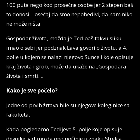
100 puta nego kod prosečne osobe jer 2 stepen baš
to donosi – osećaj da smo nepobedivi, da nam niko
ne može ništa.
Gospodar života, možda je Ted baš takvu sliku
imao o sebi jer podznak Lava govori o životu, a 4.
polje u kojem se nalazi njegovo Sunce i koje opisuje
kraj života i grob, može da ukaže na „Gospodara
života i smrti. „
Kako je sve počelo?
Jedne od prvih žrtava bile su njegove koleginice sa
fakulteta.
Kada pogledamo Tedijevo 5. polje koje opisuje
devojke, vidimo da ono počinje u znaku Strelca