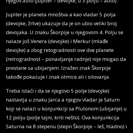
njegov auto (Jupiter – devojke, u 3 polju – auto).
Jupiter je planeta mnoštva a kao vladar 5 polja
(devojke, žrtve) ukazuje da je on ubio veliki broj
devojaka. U znaku Škorpije u njegovom 4. Polju se
nalaze još Venera (devojke) i Merkur (mlađe
devojke) a zbog retogradnosti ove dve planete
(retrogradnost – ponavljanje radnje) nije mogao da
prestane sa ubijanjem. Izražen znak Škorpije
takođe pokazuje i znak otmice ali i silovanja.
Treba istaći i da se njegovo 5 polje (devojke)
nastavlja u znaku Jarca a njegov vladar je Saturn
koji se nalazi u konjunkciji sa Plutonom (ubijanje) u
12 polju (polje tajni, kriti nešto). Ova konjunkcija
Saturna na 8 stepenu (stepn Škorpije – leš, hladno) i