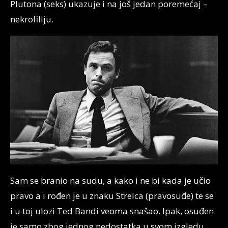
Plutona (seks) ukazuje i na još jedan poremećaj –
nekrofiliju.
Sam se branio na sudu, a kako i ne bi kada je učio
pravo a i rođen je u znaku Strelca (pravosuđe) te se
i u toj ulozi Ted Bandi veoma snašao. Ipak, osuđen
je samo zbog jednog nedostatka u svom izgledu.