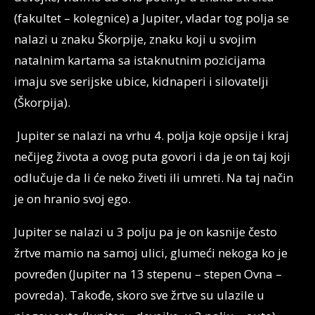
(fakultet – kolegnice) a Jupiter, vladar tog polja se
nalazi u znaku Škorpije, znaku koji u svojim
natalnim kartama sa istaknutnim pozicijama
imaju sve serijske ubice, kidnaperi i silovatelji
(Škorpija).
Jupiter se nalazi na vrhu 4. polja koje opsije i kraj
nečijeg života a ovog puta govori i da je on taj koji
odlučuje da li će neko živeti ili umreti. Na taj način
je on hranio svoj ego.
Jupiter se nalazi u 3 polju pa je on kasnije često
žrtve mamio na samoj ulici, glumeći nekoga ko je
povređen (Jupiter na 13 stepenu – stepen Ovna –
povreda). Takođe, skoro sve žrtve su ulazile u