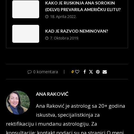
KAKO JE RUSKINJA ANA SOROKIN
(DELVI) PREVARILA AMERIČKU ELITU?
18. Aprila 2022.
KAD JE RAZVOD NEMINOVAN?
7. Oktobra 2019.
0 komentara
0
ANA RAKOVIĆ
Ana Raković je astrolog sa 20+ godina
iskustva, specijalistkinja za
rektifikaciju i mundanu astrologiju. Za
konsultacije: kontakt podaci su na stranici O meni