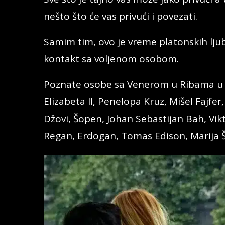
nešto što će vas privući i povezati.
Samim tim, ovo je vreme platonskih ljuba
kontakt sa voljenom osobom.
Poznate osobe sa Venerom u Ribama u n
Elizabeta II, Penelopa Kruz, Mišel Fajf
Džovi, Šopen, Johan Sebastijan Bah, Vikt
Regan, Erdogan, Tomas Edison, Marija Š