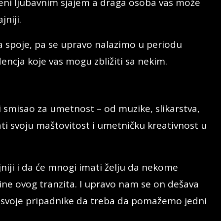
eni ljubavnim sjajem a draga osoba vas može
jniji.
da spoje, pa se upravo nalazimo u periodu
dencja koje vas mogu zbližiti sa nekim.
smisao za umetnost – od muzike, slikarstva,
zati svoju maštovitost i umetničku kreativnost u
jniji i da će mnogi imati želju da nekome
ne ovog tranzita. I upravo nam se on dešava
 svoje pripadnike da treba da pomažemo jedni