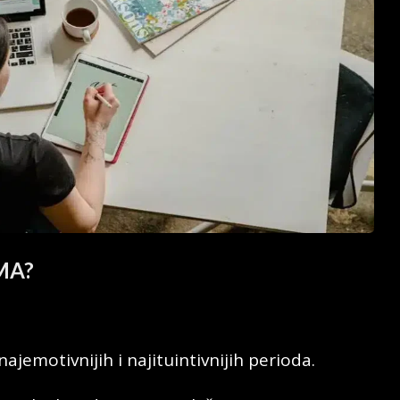
MA?
emotivnijih i najituintivnijih perioda.