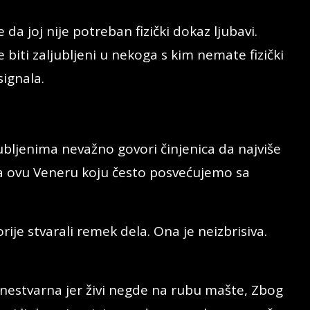
da joj nije potreban fizički dokaz ljubavi.
biti zaljubljeni u nekoga s kim nemate fizički
ignala.
jubljenima nevažno govori činjenica da najviše
a ovu Veneru koju često posvećujemo sa
ije stvarali remek dela. Ona je neizbrisiva.
 nestvarna jer živi negde na rubu mašte, Zbog