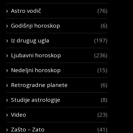
Astro vodič
(76)
Godišnji horoskop
(6)
Iz drugug ugla
(197)
Ljubavni horoskop
(236)
Nedeljni horoskop
(15)
Retrogradne planete
(6)
Studije astrologije
(8)
Video
(23)
Zašto – Zato
(41)