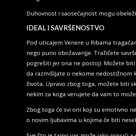
Duhovnost i saosećajnost mogu obeležit
IDEAL I SAVRŠENOSTVO
Pod uticajem Venere u Ribama tragaćam
nego puno obožavanjje. Tražičete savrš
pogrešiti jer ona ne postoji. Možete biti 
da razmišljate o nekome nedostižnom ko
života. Upravo zbog toga, možete biti s
nekim za koga verujete da vam to može 
Zbog toga će svi oni koji su emotivno 
o novim ljubavima u kojima će biti nese
Sve što je tajno vas može jako privući a 