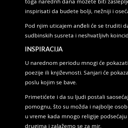
toga narednh dana možete biti zasleplj
inspirisati da budete bolji, nežniji i oseća
Pod njim uticajem anđeli će se truditi 
sudbinskih susreta i neshvatljivh koinci
INSPIRACIJA
U narednom periodu mnogi će pokazati 
poezije ili književnosti. Sanjari će poka
poslu kojim se bave.
Primetićete i da su ljudi postali saoseća
pomognu, što su možda i najbolje osobi
u vreme kada mnogo religije podsećaju
drugima i zalažemo se za mir.