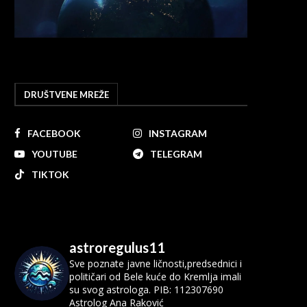
DRUŠTVENE MREŽE
FACEBOOK
INSTAGRAM
YOUTUBE
TELEGRAM
TIKTOK
astroregulus11
Sve poznate javne ličnosti,predsednici i
političari od Bele kuće do Kremlja imali
su svog astrologa.
PIB: 112307690
Astrolog Ana Raković