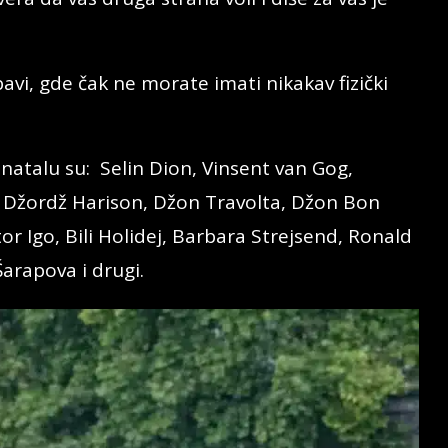
vi, gde čak ne morate imati nikakav fizički
atalu su: Selin Dion, Vinsent van Gog,
er, Džordž Harison, Džon Travolta, Džon Bon
or Igo, Bili Holidej, Barbara Strejsend, Ronald
arapova i drugi.