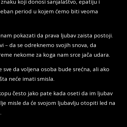
znaku koji donosi sanjalaštvo, epatiju i
seban period u kojem ćemo biti veoma
 nam pokazati da prava ljubav zaista postoji.
i – da se odreknemo svojih snova, da
reme nekome za koga nam srce jača udara.
e sve da voljena osoba bude srećna, ali ako
šta neće imati smisla.
opu često jako pate kada oseti da im ljubav
lje misle da će svojom ljubavlju otopiti led na
.