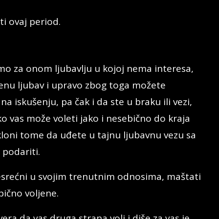
i ovaj period.
o za onom ljubavlju u kojoj nema interesa,
enu ljubav i upravo zbog toga možete
na iskušenju, pa čak i da ste u braku ili vezi,
 vas može voleti jako i nesebično do kraja
kloni tome da uđete u tajnu ljubavnu vezu sa
podariti.
nesrećni u svojim trenutnim odnosima, maštati
bično voljene.
vera da vas druga strana voli i diše za vas je