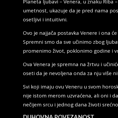
Planeta ljubavi – Venera, u znaku Riba – 
umetnost, ukazuje da je pred nama po
osetljivi i intuitivni.
Ovo je najjača postavka Venere i ona će
Spremni smo da sve učinimo zbog ljubav
promenimo život, poklonimo godine i v
Ova Venera je spremna na žrtvu i učinić
oseti da je nevoljena onda za nju više ni
Svi koji imaju ovu Veneru u svom horosk
nije istom merom uzvraćena, ali oni i da
nečijem srcu i jednog dana životi srećno
DUHOVNA POVEZANOST