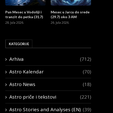
Pun Mesec u Vodoliji i
Mesec u Jarcu do srede
tranzit do petka (31.7)
(29.7) oko 3 AM
28. Jula 2026.
26. Jula 2026.
KATEGORIJE
Arhiva
(712)
Astro Kalendar
(70)
Astro News
(18)
Astro priče i tekstovi
(221)
Astro Stories and Analyses (EN)
(39)