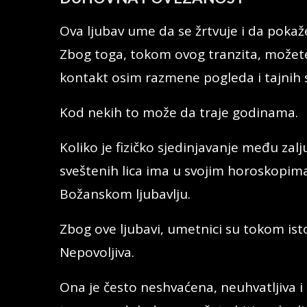
Ova ljubav ume da se žrtvuje i da pokaže 
Zbog toga, tokom ovog tranzita, možete 
kontakt osim razmene pogleda i tajnih s
Kod nekih to može da traje godinama.
Koliko je fizičko sjedinjavanje među zal
sveštenih lica ima u svojim horoskopim
Božanskom ljubavlju.
Zbog ove ljubavi, umetnici su tokom istor
Nepovoljiva.
Ona je često neshvaćena, neuhvatljiva i