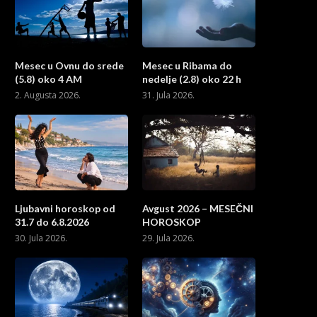
Mesec u Ovnu do srede
Mesec u Ribama do
(5.8) oko 4 AM
nedelje (2.8) oko 22 h
2. Augusta 2026.
31. Jula 2026.
Ljubavni horoskop od
Avgust 2026 – MESEČNI
31.7 do 6.8.2026
HOROSKOP
30. Jula 2026.
29. Jula 2026.