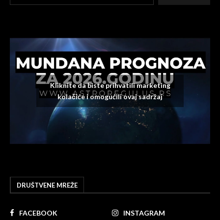
Kliknite da biste prihvatili marketing
kolačiće i omogućili ovaj sadržaj
DRUŠTVENE MREŽE
FACEBOOK
INSTAGRAM