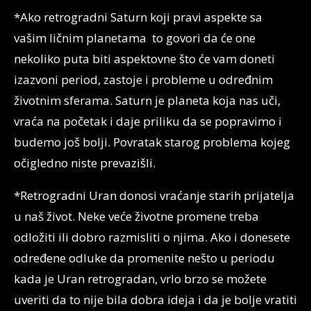
*Ako retrogradni Saturn koji pravi aspekte sa
vašim ličnim planetama to govori da će one
nekoliko puta biti aspektovne što će vam doneti
izazvoni period, zastoje i probleme u određnim
životnim sferama. Saturn je planeta koja nas uči,
vraća na početak i daje priliku da se popravimo i
budemo još bolji. Povratak starog problema kojeg
očigledno niste prevazišli.
*Retrogradni Uran donosi vraćanje starih prijatelja
u naš život. Neke veće životne promene treba
odložiti ili dobro razmisliti o njima. Ako i donesete
određene odluke da promenite nešto u periodu
kada je Uran retrogradan, vrlo brzo se možete
uveriti da to nije bila dobra ideja i da je bolje vratiti