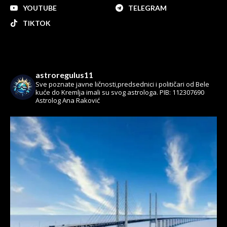
YOUTUBE
TELEGRAM
TIKTOK
astroregulus11
Sve poznate javne ličnosti,predsednici i političari od Bele
kuće do Kremlja imali su svog astrologa.
PIB: 112307690
Astrolog Ana Raković