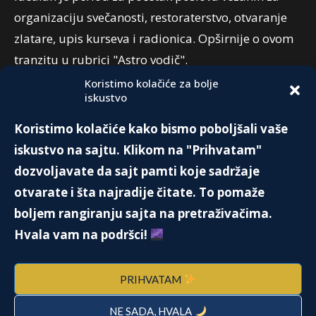
organizaciju svečanosti, restoraterstvo, otvaranje
zlatare, upis kurseva i radionica. Opširnije o ovom
tranzitu u rubrici "Astro vodič".
Koristimo kolačiće za bolje
iskustvo
PREPORUKA:
Koristimo kolačiće kako bismo poboljšali vaše
PLJAČKAŠ KOJI NIKAD NIJE UHVAĆEN
iskustvo na sajtu. Klikom na "Prihvatam"
24. Jula 2016.
dozvoljavate da sajt pamti koje sadržaje
otvarate i šta najradije čitate. To pomaže
boljem rangiranju sajta na pretraživačima.
ISTINITA PRIČA O JEDNOM OD
Hvala vam na podršci!
NAJŠKRTIJIH MILIJARDERA
9. Augusta 2021.
PRIHVATAM
NE SADA, HVALA
HOMOSEXUALITY