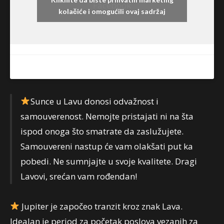
Facebook
kolačiće i omogućili ovaj sadržaj
Sunce u Lavu donosi odvažnost i
samouverenost. Nemojte pristajati ni na šta
ispod onoga što smatrate da zaslužujete.
Samouvereni nastup će vam olakšati put ka
pobedi. Ne sumnjajte u svoje kvalitete. Dragi
Lavovi, srećan vam rođendan!
Jupiter je započeo tranzit kroz znak Lava.
Idealan je period za početak poslova vezanih za