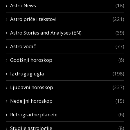
Astro News
(18)
Astro priče i tekstovi
(221)
Astro Stories and Analyses (EN)
(39)
Astro vodič
(77)
Godišnji horoskop
(6)
Iz drugug ugla
(198)
Ljubavni horoskop
(237)
Nedeljni horoskop
(15)
Retrogradne planete
(6)
Studije astrologije
(8)