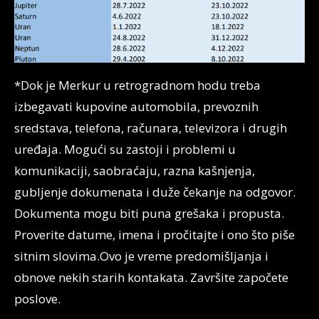
*Dok je Merkur u retrogradnom hodu treba
izbegavati kupovine automobila, prevoznih
sredstava, telefona, računara, televizora i drugih
uređaja. Mogući su zastoji i problemi u
komunikaciji, saobraćaju, razna kašnjenja,
gubljenje dokumenata i duže čekanje na odgovor.
Dokumenta mogu biti puna grešaka i propusta.
Proverite datume, imena i pročitajte i ono što piše
sitnim slovima.Ovo je vreme predomišljanja i
obnove nekih starih kontakata. Završite započete
poslove.