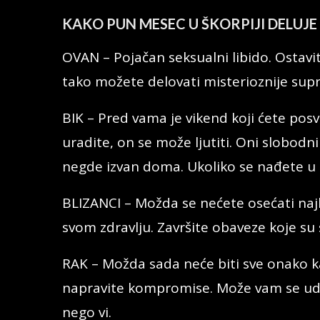
KAKO PUN MESEC U ŠKORPIJI DELUJE
OVAN – Pojačan seksualni libido. Ostavi
tako možete delovati misterioznije sup
BIK – Pred vama je vikend koji ćete pos
uradite, on se može ljutiti. Oni slobodn
negde izvan doma. Ukoliko se nađete u p
BLIZANCI – Možda se nećete osećati naj
svom zdravlju. Završite obaveze koje su
RAK – Možda sada neće biti sve onako ka
napravite kompromise. Može vam se udva
nego vi.