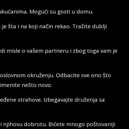
 ukućanima. Mogući su gosti u domu.
e šta i na koji način rekao. Tražite dublji
udi misle o vašem partneru i zbog toga vam je
poslovnom okruženju. Odbacite sve ono što
primenite nešto novo.
eđene strahove. Izbegavajte druženja sa
e i njihovu dobrotu. Bićete mnogo poštovaniji