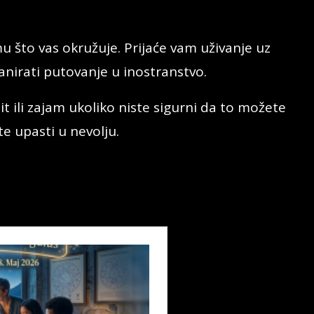
u što vas okružuje. Prijaće vam uživanje uz
lanirati putovanje u inostranstvo.
t ili zajam ukoliko niste sigurni da to možete
e upasti u nevolju.