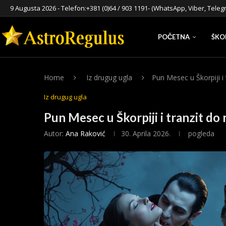
9 Augusta 2026 - Telefon:
+381 (0)64 / 903 1191
- (WhatsApp, Viber, Teleg
POČETNA
ŠKO
Home
Iz drugug ugla
Pun Mesec u Škorpiji i 
Iz drugug ugla
Pun Mesec u Škorpiji i tranzit do 
Autor:
Ana Raković
30. Aprila 2026.
pogleda