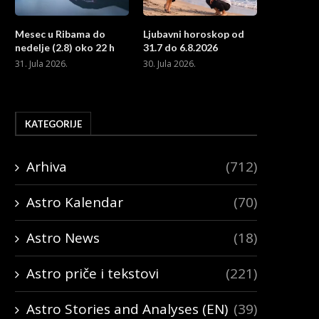
Mesec u Ribama do
Ljubavni horoskop od
nedelje (2.8) oko 22 h
31.7 do 6.8.2026
31. Jula 2026.
30. Jula 2026.
KATEGORIJE
Arhiva
(712)
Astro Kalendar
(70)
Astro News
(18)
Astro priče i tekstovi
(221)
Astro Stories and Analyses (EN)
(39)