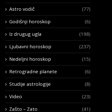
Astro vodič
(77)
Godišnji horoskop
(6)
Iz drugug ugla
(198)
Ljubavni horoskop
(237)
Nedeljni horoskop
(15)
Retrogradne planete
(6)
Studije astrologije
(8)
Video
(23)
Zašto – Zato
(41)