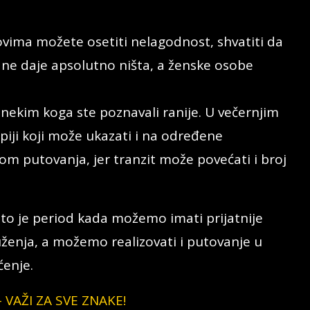
vima možete osetiti nelagodnost, shvatiti da
 ne daje apsolutno ništa, a ženske osobe
nekim koga ste poznavali ranije. U večernjim
iji koji može ukazati i na određene
om putovanja, jer tranzit može povećati i broj
i to je period kada možemo imati prijatnije
ženja, a možemo realizovati i putovanje u
ćenje.
VAŽI ZA SVE ZNAKE!