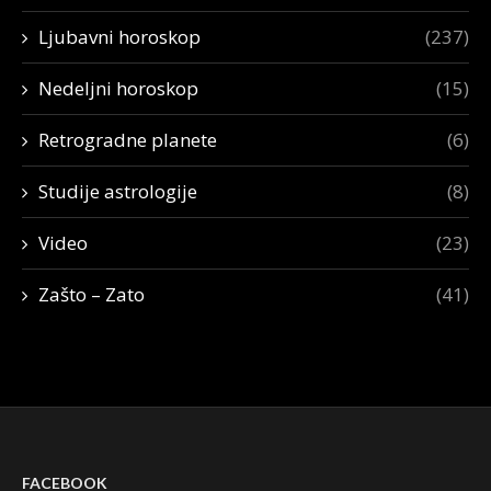
Ljubavni horoskop
(237)
Nedeljni horoskop
(15)
Retrogradne planete
(6)
Studije astrologije
(8)
Video
(23)
Zašto – Zato
(41)
FACEBOOK