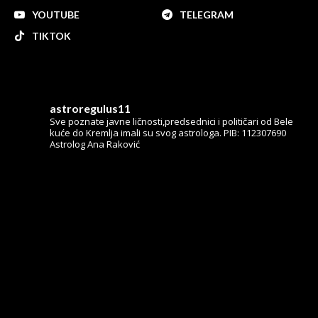
YOUTUBE
TELEGRAM
TIKTOK
astroregulus11
Sve poznate javne ličnosti,predsednici i političari od Bele
kuće do Kremlja imali su svog astrologa.
PIB: 112307690
Astrolog Ana Raković