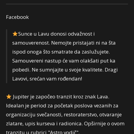
Facebook
Sunce u Lavu donosi odvažnost i
samouverenost. Nemojte pristajati ni na šta
ispod onoga što smatrate da zaslužujete.
Samouvereni nastup će vam olakšati put ka
pobedi. Ne sumnjajte u svoje kvalitete. Dragi
Lavovi, srećan vam rođendan!
Jupiter je započeo tranzit kroz znak Lava.
Idealan je period za početak poslova vezanih za
organizaciju svečanosti, restoraterstvo, otvaranje
zlatare, upis kurseva i radionica. Opširnije o ovom
tranzitu u rubrici "Astro vodič".