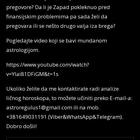
pregovore? Da li je Zapad pokleknuo pred
finansijskim problemima pa sada želi da
pregovara ili se nešto drugo valja iza brega?
Pogledajte video koji se bavi mundanom
astrologijom.
https://www.youtube.com/watch?
v=YIai81DFiGM&t=1s
Ukoliko želite da me kontaktirate radi analize
ličnog horoskopa, to možete učiniti preko E-mail-a:
astroregulus1@gmail.com ili na mob.
+381649031191 (Viber&WhatsApp&Telegram).
Dobro došli!