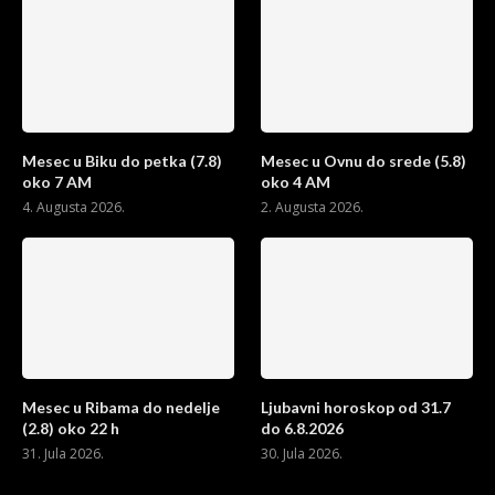
Mesec u Biku do petka (7.8)
Mesec u Ovnu do srede (5.8)
oko 7 AM
oko 4 AM
4. Augusta 2026.
2. Augusta 2026.
Mesec u Ribama do nedelje
Ljubavni horoskop od 31.7
(2.8) oko 22 h
do 6.8.2026
31. Jula 2026.
30. Jula 2026.