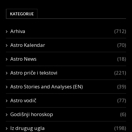
KATEGORIJE
Arhiva
(712)
Astro Kalendar
(70)
Astro News
(18)
Astro priče i tekstovi
(221)
Astro Stories and Analyses (EN)
(39)
Astro vodič
(77)
Godišnji horoskop
(6)
Iz drugug ugla
(198)