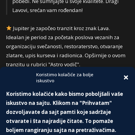
pobedi. Ne sumnjajte u svoje kvalitete. Dragi
Lavovi, srećan vam rođendan!
Jupiter je započeo tranzit kroz znak Lava.
Idealan je period za početak poslova vezanih za
organizaciju svečanosti, restoraterstvo, otvaranje
zlatare, upis kurseva i radionica. Opširnije o ovom
tranzitu u rubrici "Astro vodič".
Koristimo kolačiće za bolje
iskustvo
PREPORUKA:
Koristimo kolačiće kako bismo poboljšali vaše
THERE IS NO SUCH A THING LIKE
iskustvo na sajtu. Klikom na "Prihvatam"
COINCIDENCE – THE WORLD
GREATEST AIRPLANE DISASTERS
dozvoljavate da sajt pamti koje sadržaje
14. Decembra 2020.
otvarate i šta najradije čitate. To pomaže
boljem rangiranju sajta na pretraživačima.