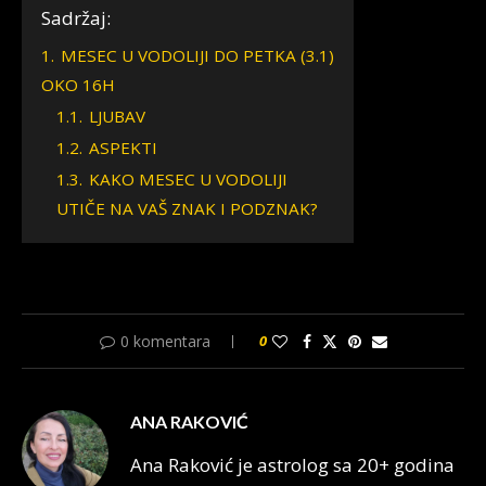
Sadržaj:
1.
MESEC U VODOLIJI DO PETKA (3.1)
OKO 16H
1.1.
LJUBAV
1.2.
ASPEKTI
1.3.
KAKO MESEC U VODOLIJI
UTIČE NA VAŠ ZNAK I PODZNAK?
0 komentara
0
ANA RAKOVIĆ
Ana Raković je astrolog sa 20+ godina