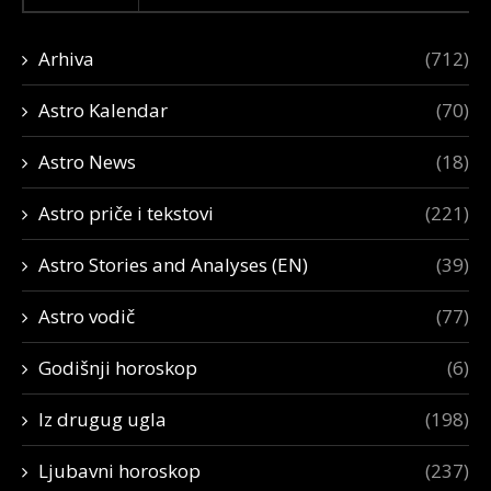
Arhiva
(712)
Astro Kalendar
(70)
Astro News
(18)
Astro priče i tekstovi
(221)
Astro Stories and Analyses (EN)
(39)
Astro vodič
(77)
Godišnji horoskop
(6)
Iz drugug ugla
(198)
Ljubavni horoskop
(237)