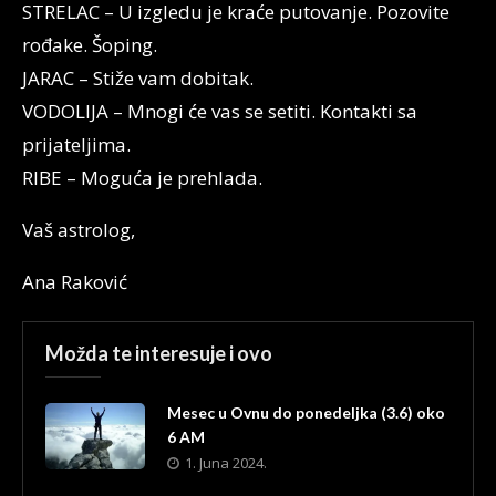
STRELAC – U izgledu je kraće putovanje. Pozovite
rođake. Šoping.
JARAC – Stiže vam dobitak.
VODOLIJA – Mnogi će vas se setiti. Kontakti sa
prijateljima.
RIBE – Moguća je prehlada.
Vaš astrolog,
Ana Raković
Možda te interesuje i ovo
Mesec u Ovnu do ponedeljka (3.6) oko
6 AM
1. Juna 2024.