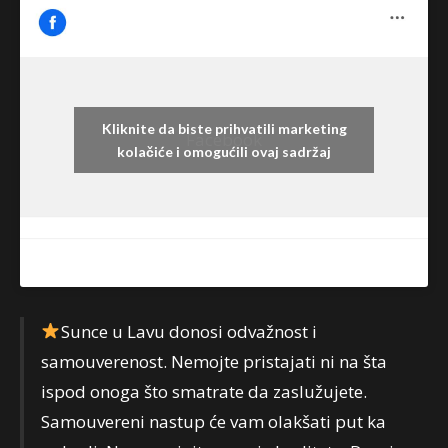
Kliknite da biste prihvatili marketing
Facebook
kolačiće i omogućili ovaj sadržaj
Sunce u Lavu donosi odvažnost i
samouverenost. Nemojte pristajati ni na šta
ispod onoga što smatrate da zaslužujete.
Samouvereni nastup će vam olakšati put ka