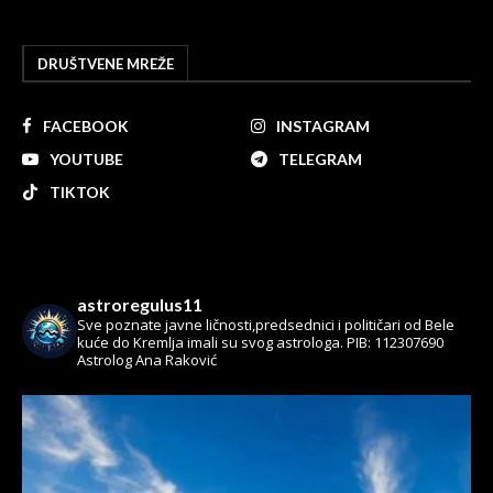
DRUŠTVENE MREŽE
FACEBOOK
INSTAGRAM
YOUTUBE
TELEGRAM
TIKTOK
astroregulus11
Sve poznate javne ličnosti,predsednici i političari od Bele
kuće do Kremlja imali su svog astrologa.
PIB: 112307690
Astrolog Ana Raković