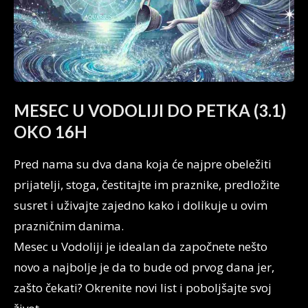
MESEC U VODOLIJI DO PETKA (3.1)
OKO 16H
Pred nama su dva dana koja će najpre obeležiti
prijatelji, stoga, čestitajte im praznike, predložite
susret i uživajte zajedno kako i dolikuje u ovim
prazničnim danima.
Mesec u Vodoliji je idealan da započnete nešto
novo a najbolje je da to bude od prvog dana jer,
zašto čekati? Okrenite novi list i poboljšajte svoj