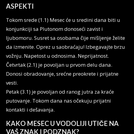
ASPEKTI
Tokom srede (1.1) Mesec će u sredini dana biti u
konjunkciji sa Plutonom donoseći zavist i
ljubomoru. Susret sa osobama čije mišljenje želite
da izmenite. Oprez u saobraćaju! Izbegavajte brzu
vožnju. Napetost u odnosima. Neprijatnost.
Četvrtak (2.1) je povoljan u prvom delu dana.
Donosi obradovanje, srećne preokrete i prijatne
vesti.
Petak (3.1) je povoljan od ranog jutra za kraće
putovanje. Tokom dana nas očekuju prijatni
kontakti i dešavanja.
KAKO MESEC U VODOLIJI UTIČE NA
VAŠ ZNAK I PODZNAK?