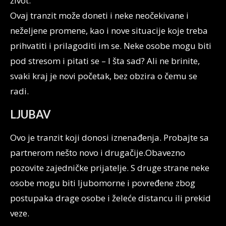
život.
Ovaj tranzit može doneti i neke neočekivane i
neželjene promene, kao i nove situacije koje treba
prihvatiti i prilagoditi im se. Neke osobe mogu biti
pod stresom i pitati se – I šta sad? Ali ne brinite,
svaki kraj je novi početak, bez obzira o čemu se
radi.
LJUBAV
Ovo je tranzit koji donosi iznenađenja. Probajte sa
partnerom nešto novo i drugačije.Obavezno
pozovite zajedničke prijatelje. S druge strane neke
osobe mogu biti ljubomorne i povređene zbog
postupaka drage osobe i želeće distancu ili prekid
veze.