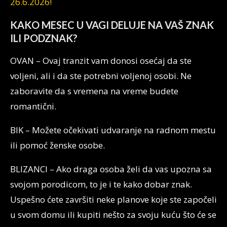
26.6.2026!
KAKO MESEC U VAGI DELUJE NA VAŠ ZNAK
ILI PODZNAK?
OVAN – Ovaj tranzit vam donosi osećaj da ste
voljeni, ali i da ste potrebni voljenoj osobi. Ne
zaboravite da s vremena na vreme budete
romantični.
BIK – Možete očekivati udvaranje na radnom mestu
ili pomoć ženske osobe.
BLIZANCI – Ako draga osoba želi da vas upozna sa
svojom porodicom, to je i te kako dobar znak.
Uspešno ćete završiti neke planove koje ste započeli
u svom domu ili kupiti nešto za svoju kuću što će se