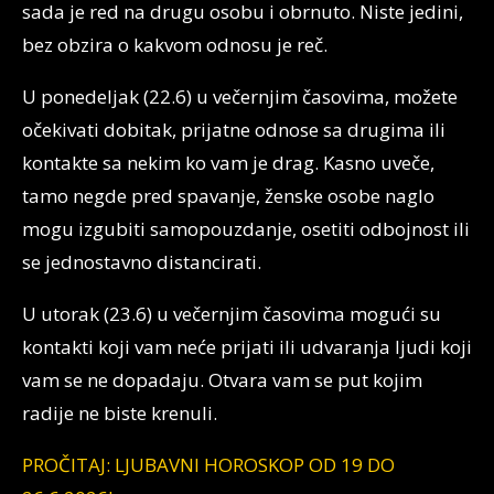
sada je red na drugu osobu i obrnuto. Niste jedini,
bez obzira o kakvom odnosu je reč.
U ponedeljak (22.6) u večernjim časovima, možete
očekivati dobitak, prijatne odnose sa drugima ili
kontakte sa nekim ko vam je drag. Kasno uveče,
tamo negde pred spavanje, ženske osobe naglo
mogu izgubiti samopouzdanje, osetiti odbojnost ili
se jednostavno distancirati.
U utorak (23.6) u večernjim časovima mogući su
kontakti koji vam neće prijati ili udvaranja ljudi koji
vam se ne dopadaju. Otvara vam se put kojim
radije ne biste krenuli.
PROČITAJ: LJUBAVNI HOROSKOP OD 19 DO