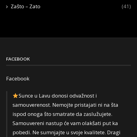
Zašto – Zato
(41)
FACEBOOK
Facebook
Sunce u Lavu donosi odvažnost i
samouverenost. Nemojte pristajati ni na šta
ispod onoga što smatrate da zaslužujete.
Samouvereni nastup će vam olakšati put ka
pobedi. Ne sumnjajte u svoje kvalitete. Dragi