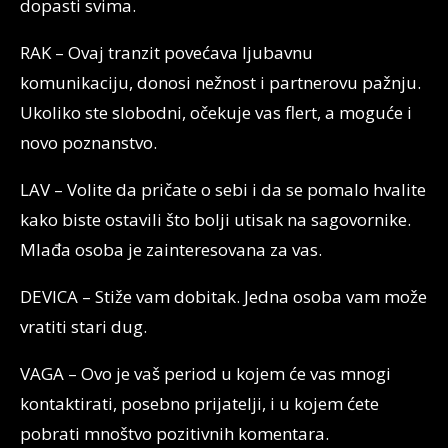
dopasti svima.
RAK – Ovaj tranzit povećava ljubavnu
komunikaciju, donosi nežnost i partnerovu pažnju.
Ukoliko ste slobodni, očekuje vas flert, a moguće i
novo poznanstvo.
LAV – Volite da pričate o sebi i da se pomalo hvalite
kako biste ostavili što bolji utisak na sagovornike.
Mlađa osoba je zainteresovana za vas.
DEVICA – Stiže vam dobitak. Jedna osoba vam može
vratiti stari dug.
VAGA – Ovo je vaš period u kojem će vas mnogi
kontaktirati, posebno prijatelji, i u kojem ćete
pobrati mnoštvo pozitivnih komentara.