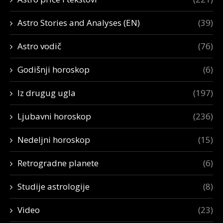
Astro Stories and Analyses (EN)
(39)
Astro vodič
(76)
Godišnji horoskop
(6)
Iz drugug ugla
(197)
Ljubavni horoskop
(236)
Nedeljni horoskop
(15)
Retrogradne planete
(6)
Studije astrologije
(8)
Video
(23)