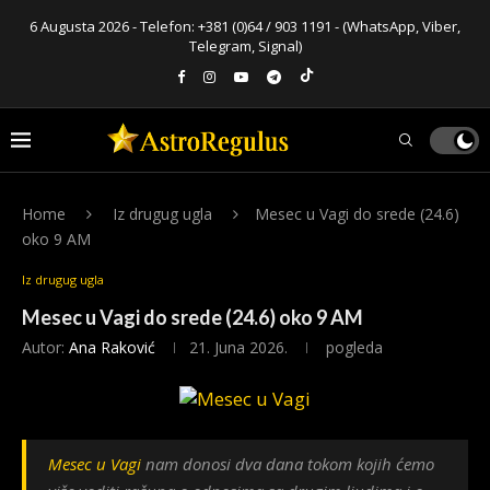
6 Augusta 2026 - Telefon:
+381 (0)64 / 903 1191
- (WhatsApp, Viber,
Telegram, Signal)
Home
Iz drugug ugla
Mesec u Vagi do srede (24.6)
oko 9 AM
Iz drugug ugla
Mesec u Vagi do srede (24.6) oko 9 AM
Autor:
Ana Raković
21. Juna 2026.
pogleda
Mesec u Vagi
nam donosi dva dana tokom kojih ćemo