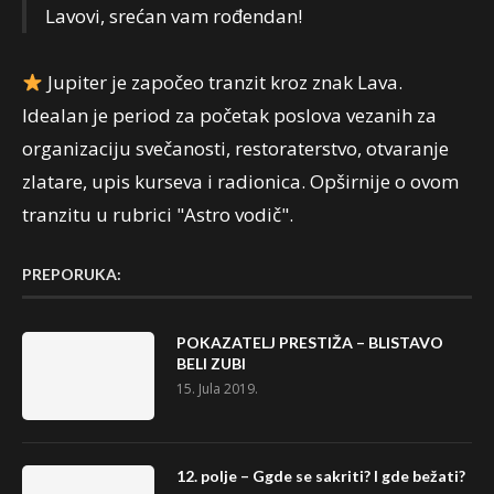
Lavovi, srećan vam rođendan!
Jupiter je započeo tranzit kroz znak Lava.
Idealan je period za početak poslova vezanih za
organizaciju svečanosti, restoraterstvo, otvaranje
zlatare, upis kurseva i radionica. Opširnije o ovom
tranzitu u rubrici "Astro vodič".
PREPORUKA:
POKAZATELJ PRESTIŽA – BLISTAVO
BELI ZUBI
15. Jula 2019.
12. polje – Ggde se sakriti? I gde bežati?