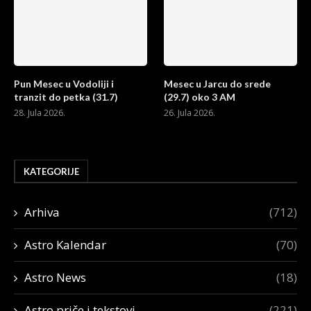
Pun Mesec u Vodoliji i
Mesec u Jarcu do srede
tranzit do petka (31.7)
(29.7) oko 3 AM
28. Jula 2026.
26. Jula 2026.
KATEGORIJE
Arhiva
(712)
Astro Kalendar
(70)
Astro News
(18)
Astro priče i tekstovi
(221)