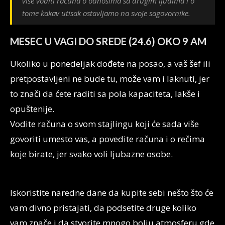
više voditi računa o odnosima sa drugim ljudima i o
tome kakav utisak ostavljamo na svoje sagovornike.
MESEC U VAGI DO SREDE (24.6) OKO 9 AM
Ukoliko u ponedeljak dođete na posao, a vaš šef ili
pretpostavljeni ne bude tu, može vam i laknuti, jer
to znači da ćete raditi sa pola kapaciteta, lakše i
opuštenije.
Vodite računa o svom stajlingu koji će sada više
govoriti umesto vas, a povedite računa i o rečima
koje birate, jer svako voli ljubazne osobe.
Iskoristite naredne dane da kupite sebi nešto što će
vam divno pristajati, da podsetite druge koliko
vam znače i da stvorite mnogo bolju atmosferu gde