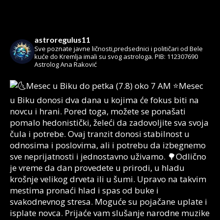
astroregulus11
Sve poznate javne ličnosti,predsednici i političari od Bele
kuće do Kremlja imali su svog astrologa.
PIB: 112307690
Astrolog Ana Raković