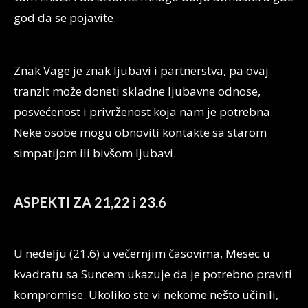
god da se pojavite.
Znak Vage je znak ljubavi i partnerstva, pa ovaj
tranzit može doneti skladne ljubavne odnose,
posvećenost i privrženost koja nam je potrebna.
Neke osobe mogu obnoviti kontakte sa starom
simpatijom ili bivšom ljubavi.
ASPEKTI ZA 21,22 i 23.6
U nedelju (21.6) u večernjim časovima, Mesec u
kvadratu sa Suncem ukazuje da je potrebno praviti
kompromise. Ukoliko ste vi nekome nešto učinili,