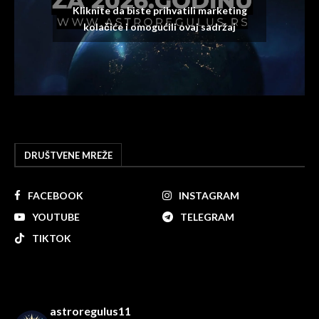
Kliknite da biste prihvatili marketing
kolačiće i omogućili ovaj sadržaj
DRUŠTVENE MREŽE
FACEBOOK
INSTAGRAM
YOUTUBE
TELEGRAM
TIKTOK
astroregulus11