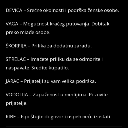
DEVICA – Srećne okolnosti i podrška ženske osobe.
VAGA – Mogućnost kraćeg putovanja. Dobitak
preko mlađe osobe.
ŠKORPIJA – Prilika za dodatnu zaradu.
STRELAC – Imaćete priliku da se odmorite i
naspavate. Sredite kupatilo.
JARAC – Prijatelji su vam velika podrška.
VODOLIJA – Zapaženost u medijima. Pozovite
prijatelje.
RIBE – Ispoštujte dogovor i uspeh neće izostati.