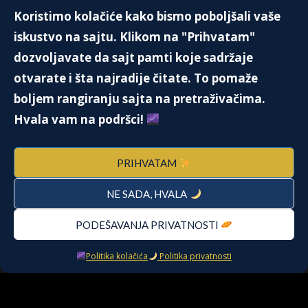
Koristimo kolačiće kako bismo poboljšali vaše
Lepotica sa Barbadosa – Rijana
iskustvo na sajtu. Klikom na "Prihvatam"
26. Aprila 2023.
dozvoljavate da sajt pamti koje sadržaje
otvarate i šta najradije čitate. To pomaže
boljem rangiranju sajta na pretraživačima.
PUTIN JE UPRAVO DOBIO NOVOG
Hvala vam na podršci!
SAVEZNIKA U EU
26. Septembra 2022.
PRIHVATAM
NE SADA, HVALA
Da li je Alen Delon ubio Stevana
Markovića?
29. Septembra 2025.
PODEŠAVANJA PRIVATNOSTI
Politika kolačića
Politika privatnosti