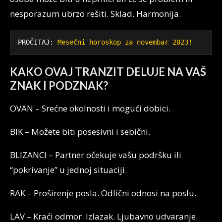
nesporazum ubrzo rešiti. Sklad. Harmonija.
PROČITAJ: 
Mesečni horoskop za novembar 2023!
KAKO OVAJ TRANZIT DELUJE NA VAŠ
ZNAK I PODZNAK?
OVAN – Srećne okolnosti i mogući dobici.
BIK – Možete biti posesivni i sebični.
BLIZANCI – Partner očekuje vašu podršku ili
“pokrivanje” u jednoj situaciji.
RAK – Proširenje posla. Odlični odnosi na poslu.
LAV – Kraći odmor. Izlazak. Ljubavno udvaranje.