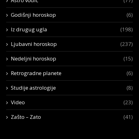
Astro vodič
(77)
Godišnji horoskop
(6)
Iz drugug ugla
(198)
Ljubavni horoskop
(237)
Nedeljni horoskop
(15)
Retrogradne planete
(6)
Studije astrologije
(8)
Video
(23)
Zašto – Zato
(41)