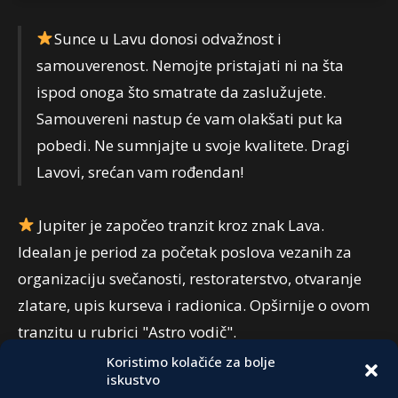
Sunce u Lavu donosi odvažnost i
samouverenost. Nemojte pristajati ni na šta
ispod onoga što smatrate da zaslužujete.
Samouvereni nastup će vam olakšati put ka
pobedi. Ne sumnjajte u svoje kvalitete. Dragi
Lavovi, srećan vam rođendan!
Jupiter je započeo tranzit kroz znak Lava.
Idealan je period za početak poslova vezanih za
organizaciju svečanosti, restoraterstvo, otvaranje
zlatare, upis kurseva i radionica. Opširnije o ovom
tranzitu u rubrici "Astro vodič".
Koristimo kolačiće za bolje
iskustvo
PREPORUKA: