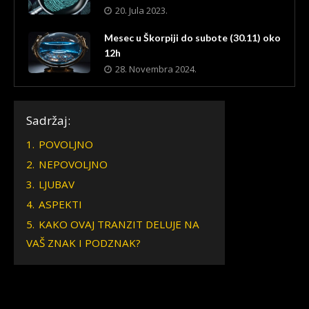
20. Jula 2023.
Mesec u Škorpiji do subote (30.11) oko
12h
28. Novembra 2024.
Sadržaj:
1.
POVOLJNO
2.
NEPOVOLJNO
3.
LJUBAV
4.
ASPEKTI
5.
KAKO OVAJ TRANZIT DELUJE NA
VAŠ ZNAK I PODZNAK?