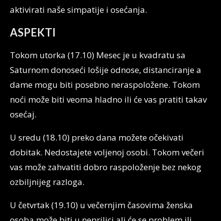
aktivirati naše simpatije i osećanja.
ASPEKTI
Tokom utorka (17.10) Mesec je u kvadratu sa
Saturnom donoseći lošije odnose, distanciranje a
dame mogu biti posebno neraspoložene. Tokom
noći može biti veoma hladno ili će vas pratiti takav
osećaj.
U sredu (18.10) preko dana možete očekivati
dobitak. Nedostajete voljenoj osobi. Tokom večeri
vas može zahvatiti dobro raspoloženje bez nekog
ozbiljnijeg razloga.
U četvrtak (19.10) u večernjim časovima ženska
osoba može biti u neprilici ali će se problem ili