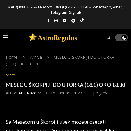
8 Augusta 2026 - Telefon:
+381 (0)64 / 903 1191
- (WhatsApp, Viber,
Telegram, Signal)
Home
Arhiva
MESEC U ŠKORPIJI DO UTORKA
(18.1) OKO 18.30
Arhiva
MESEC U ŠKORPIJI DO UTORKA (18.1) OKO 18.30
Autor:
Ana Raković
15. Januara 2023.
pogleda
Sa Mesecom u Škorpiji uvek možete osećati
nekakvu napetost. Drugi mogu imati prevelika