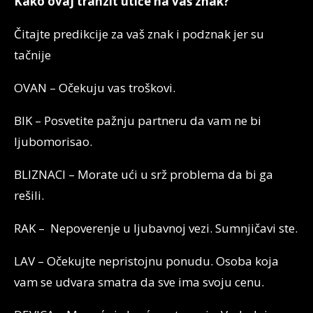
Kako ovaj tranzit utiče na vaš znak?
Čitajte predikcije za vaš znak i podznak jer su
tačnije
OVAN – Očekuju vas troškovi.
BIK – Posvetite pažnju partneru da vam ne bi
ljubomorisao.
BLIZNACI – Morate ući u srž problema da bi ga
rešili.
RAK – Nepoverenje u ljubavnoj vezi. Sumnjičavi ste.
LAV – Očekujte nepristojnu ponudu. Osoba koja
vam se udvara smatra da sve ima svoju cenu.