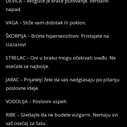
DEVICA – Moguće je kraće putovanje. Verbalni
napad.
VAGA – Stiže vam dobitak ili poklon.
ŠKORPIJA – Bićete hipersenzitivni. Pristajete na
izazazov!
STRELAC – Oni u braku mogu očekivati svađu. Ne
osećate se najbolje.
JARAC – Prijatelji žele da vas nadglasaju po pitanju
poslovne ideje.
VODOLIJA – Poslovni uspeh.
RIBE – Gledajte da ne budete vulgarni. Nemaju svi
vaš osećaj za šalu.