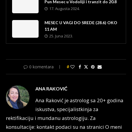
Pun Mesec u Vodoliji i tranzit do 20.8
17. Augusta 2024.
MESEC U VAGI DO SREDE (28.6) OKO
11 AM
25. Juna 2023.
0 komentara
0
ANA RAKOVIĆ
Ana Raković je astrolog sa 20+ godina
iskustva, specijalistkinja za
rektifikaciju i mundanu astrologiju. Za
konsultacije: kontakt podaci su na stranici O meni