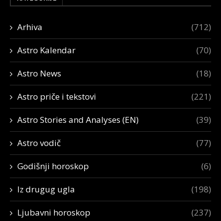
Arhiva
(712)
Astro Kalendar
(70)
Astro News
(18)
Astro priče i tekstovi
(221)
Astro Stories and Analyses (EN)
(39)
Astro vodič
(77)
Godišnji horoskop
(6)
Iz drugug ugla
(198)
Ljubavni horoskop
(237)