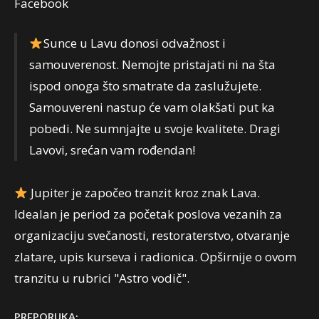
Facebook
Sunce u Lavu donosi odvažnost i
samouverenost. Nemojte pristajati ni na šta
ispod onoga što smatrate da zaslužujete.
Samouvereni nastup će vam olakšati put ka
pobedi. Ne sumnjajte u svoje kvalitete. Dragi
Lavovi, srećan vam rođendan!
Jupiter je započeo tranzit kroz znak Lava.
Idealan je period za početak poslova vezanih za
organizaciju svečanosti, restoraterstvo, otvaranje
zlatare, upis kurseva i radionica. Opširnije o ovom
tranzitu u rubrici "Astro vodič".
PREPORUKA: