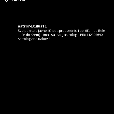
astroregulus11
Sve poznate javne ličnosti,predsednici i političari od Bele
kuće do Kremlja imali su svog astrologa.
PIB: 112307690
Astrolog Ana Raković