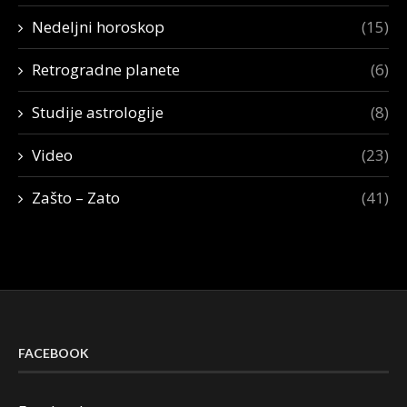
Nedeljni horoskop
(15)
Retrogradne planete
(6)
Studije astrologije
(8)
Video
(23)
Zašto – Zato
(41)
FACEBOOK