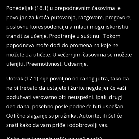
Ponedeljak (16.1) u prepodnevnim časovima je
povoljan za kraća putovanja, razgovore, pregovore,
poslovnu korespodenciju a mladi mogu iskoristiti
tranzit za učenje. Prodiranje u suštinu. Tokom
popodneva može doći do promena na koje ne
možete da utičete. U večernjim časovima se možete
ulenjiti. Preemotivnost. Udvarnje.
Uotrak (17.1) nije povoljno od ranog jutra, tako da
ne bi trebalo da ustajete i žurite negde jer će vaši
poduhvati verovatno biti neuspešni. Ipak, drugi
deo dana, posebno posle podne će biti uspešan.
Odlično slaganje supružnika. Autoritet ili šef će
znati kako da vam priđe i odobrovolji vas.