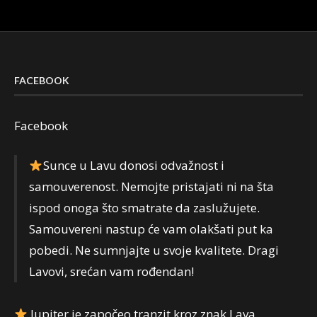
FACEBOOK
Facebook
Sunce u Lavu donosi odvažnost i
samouverenost. Nemojte pristajati ni na šta
ispod onoga što smatrate da zaslužujete.
Samouvereni nastup će vam olakšati put ka
pobedi. Ne sumnjajte u svoje kvalitete. Dragi
Lavovi, srećan vam rođendan!
Jupiter je započeo tranzit kroz znak Lava.