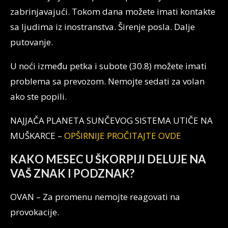
zabrinjavajući. Tokom dana možete imati kontakte
sa ljudima iz inostranstva. Širenje posla. Dalje
putovanje.
U noći između petka i subote (30.8) možete imati
problema sa prevozom. Nemojte sedati za volan
ako ste popili.
NAJJAČA PLANETA SUNČEVOG SISTEMA UTIČE NA
MUŠKARCE –
OPŠIRNIJE PROČITAJTE OVDE
KAKO MESEC U ŠKORPIJI DELUJE NA
VAŠ ZNAK I PODZNAK?
OVAN – Za promenu nemojte reagovati na
provokacije.