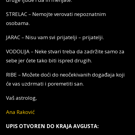
STRELAC – Nemojte verovati nepoznatnim
osobama.
JARAC – Nisu vam svi prijatelji – prijatelji.
VODOLIJA – Neke stvari treba da zadržite samo za
sebe jer ćete tako biti ispred drugih.
RIBE – Možete doći do neočekivanih događaja koji
će vas uzdrmati i poremetiti san.
Vaš astrolog,
Ana Raković
UPIS OTVOREN DO KRAJA AVGUSTA: