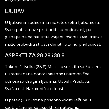
LJUBAV
U ljubavnim odnosima možete osetiti ljubomoru.
Svaki potez može probuditi sumnjičavost, pa
gledajte da ne naljutite voljenu osobu. Ovaj tranzit
može probuditi strast i doneti fatalnu privlačnost.
ASPEKTI ZA 28,29 i 30.8
Tokom četvrtka (28.8) Mesec u sekstilu sa Suncem
u sredini dana donosi skladne i harmonične
odnose sa drugim ljudima. Uspeh. Proslava.
Svačanost. Harmonični odnosi.
U petak (29.8) treba posebno voditi računa u
saobraćaju jer su aspekti za putovanja