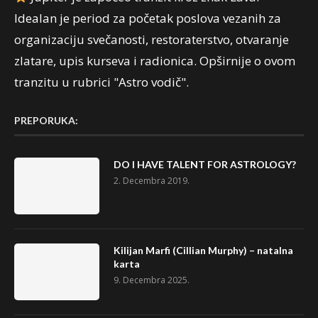
Idealan je period za početak poslova vezanih za
organizaciju svečanosti, restoraterstvo, otvaranje
zlatare, upis kurseva i radionica. Opširnije o ovom
tranzitu u rubrici "Astro vodič".
PREPORUKA:
DO I HAVE TALENT FOR ASTROLOGY?
2. Decembra 2019.
Kilijan Marfi (Cillian Murphy) – natalna
karta
9. Decembra 2025.