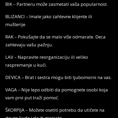
BIK – Partneru može zasmetati vaša popularnost.
BLIZANCI – Imate jako zahtevne klijente ili
mušterije.
RAK – Pokušajte da se malo više odmarate. Deca
zahtevaju vašu pažnju.
LAV – Napravite reorganizaciju ili veliko
raspremanje u kući.
DEVICA – Brat i sestra mogu biti ljubomorni na vas.
VAGA – Nije lepo odbiti da pomognete osobi koja
vam prvi put traži pomoć.
ŠKORPIJA – Možete osetiti potrebu da utičete na
druge ljude i da ih menjate.