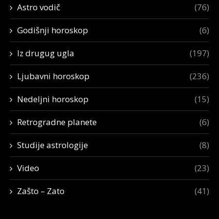
Astro vodič
(76)
Godišnji horoskop
(6)
Iz drugug ugla
(197)
Ljubavni horoskop
(236)
Nedeljni horoskop
(15)
Retrogradne planete
(6)
Studije astrologije
(8)
Video
(23)
Zašto – Zato
(41)