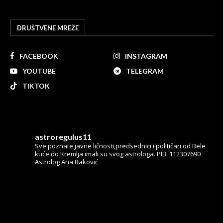
DRUŠTVENE MREŽE
FACEBOOK
INSTAGRAM
YOUTUBE
TELEGRAM
TIKTOK
astroregulus11
Sve poznate javne ličnosti,predsednici i političari od Bele
kuće do Kremlja imali su svog astrologa.
PIB: 112307690
Astrolog Ana Raković