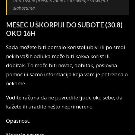
unutrašnje preispitivanje i suočavanje sa svojim
slabostima.
MESEC U ŠKORPIJI DO SUBOTE (30.8)
OKO 16H
Sada možete biti pomalo koristoljubivi ili po sredi
nekih vaših odluka može biti kakva korist ili
dobitak. To može biti novac, dobitak, poslovna
pomoć ili samo informacija koja vam je potrebna o
nekome.
Vodite računa da ne povredite ljude oko sebe, da
kažete ili uradite nešto neprimereno.
Opasnost.
Moguće nesreće.