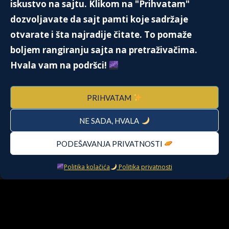
iskustvo na sajtu. Klikom na "Prihvatam"
6. Marta 2023.
dozvoljavate da sajt pamti koje sadržaje
otvarate i šta najradije čitate. To pomaže
boljem rangiranju sajta na pretraživačima.
12. polje – Ggde se sakriti? I gde bežati?
Hvala vam na podršci!
2. Oktobra 2025.
PRIHVATAM
NE SADA, HVALA
NOVA ZVEZDA POLITIČKE POZORNICE
– OLAF ŠOLC
8. Decembra 2021.
PODEŠAVANJA PRIVATNOSTI
Politika kolačića
Politika privatnosti