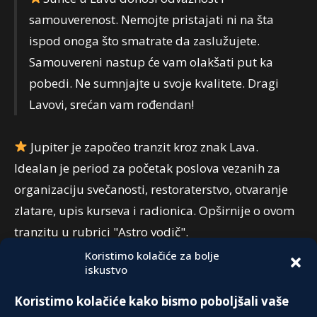
samouverenost. Nemojte pristajati ni na šta
ispod onoga što smatrate da zaslužujete.
Samouvereni nastup će vam olakšati put ka
pobedi. Ne sumnjajte u svoje kvalitete. Dragi
Lavovi, srećan vam rođendan!
Jupiter je započeo tranzit kroz znak Lava.
Idealan je period za početak poslova vezanih za
organizaciju svečanosti, restoraterstvo, otvaranje
zlatare, upis kurseva i radionica. Opširnije o ovom
tranzitu u rubrici "Astro vodič".
Koristimo kolačiće za bolje
iskustvo
PREPORUKA:
Koristimo kolačiće kako bismo poboljšali vaše
OD GENIJALNOSTI DO LUDILA