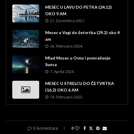
MESEC U LAVU DO PETKA (24.12)
OKO 9 AM
21. Decembra 2021.
Mesec u Vagi do četvrtka (29.2) oko 4
am
26. Februara 2024.
Mlad Mesec u Ovnu i pomračenje
Sunca
7. Aprila 2024.
MESEC U STRELCU DO ČETVRTKA
(16.2) OKO 6 AM
14. Februara 2023.
0 komentara
0