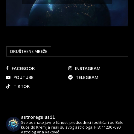
DRUŠTVENE MREŽE
FACEBOOK
INSTAGRAM
YOUTUBE
TELEGRAM
TIKTOK
astroregulus11
Sve poznate javne ličnosti,predsednici i političari od Bele
kuće do Kremlja imali su svog astrologa.
PIB: 112307690
Astrolog Ana Raković