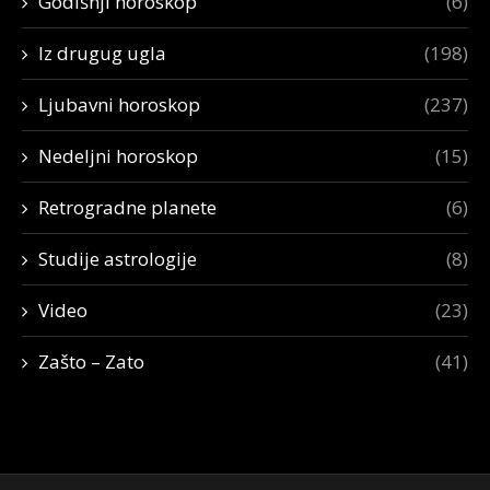
Godišnji horoskop
(6)
Iz drugug ugla
(198)
Ljubavni horoskop
(237)
Nedeljni horoskop
(15)
Retrogradne planete
(6)
Studije astrologije
(8)
Video
(23)
Zašto – Zato
(41)