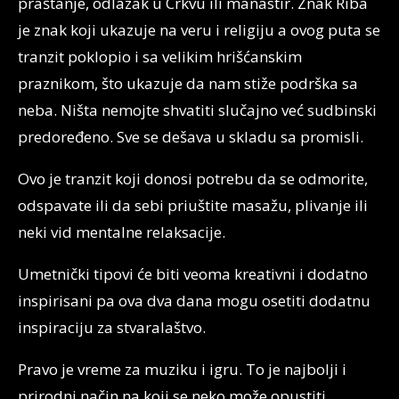
praštanje, odlazak u Crkvu ili manastir. Znak Riba
je znak koji ukazuje na veru i religiju a ovog puta se
tranzit poklopio i sa velikim hrišćanskim
praznikom, što ukazuje da nam stiže podrška sa
neba. Ništa nemojte shvatiti slučajno već sudbinski
predoređeno. Sve se dešava u skladu sa promisli.
Ovo je tranzit koji donosi potrebu da se odmorite,
odspavate ili da sebi priuštite masažu, plivanje ili
neki vid mentalne relaksacije.
Umetnički tipovi će biti veoma kreativni i dodatno
inspirisani pa ova dva dana mogu osetiti dodatnu
inspiraciju za stvaralaštvo.
Pravo je vreme za muziku i igru. To je najbolji i
prirodni način na koji se neko može opustiti.