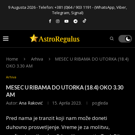
9 Augusta 2026 - Telefon:
+381 (0)64 / 903 1191
- (WhatsApp, Viber,
Telegram, Signal)
Home
Arhiva
MESEC U RIBAMA DO UTORKA (18.4)
OKO 3.30 AM
Arhiva
MESEC U RIBAMA DO UTORKA (18.4) OKO 3.30
AM
Autor:
Ana Raković
15. Aprila 2023.
pogleda
Pred nama je tranzit koji nam može doneti
duhovno prosvetljenje. Vreme je za molitvu,