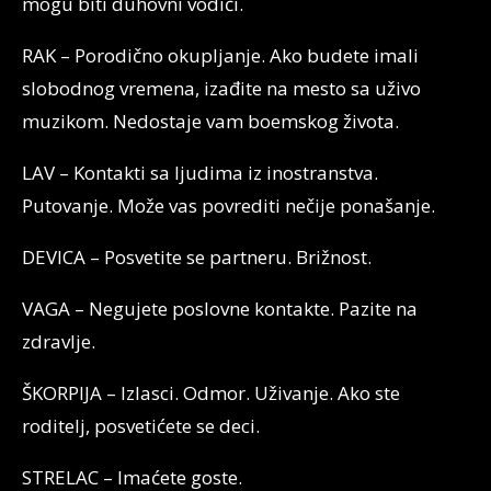
mogu biti duhovni vodiči.
RAK – Porodično okupljanje. Ako budete imali
slobodnog vremena, izađite na mesto sa uživo
muzikom. Nedostaje vam boemskog života.
LAV – Kontakti sa ljudima iz inostranstva.
Putovanje. Može vas povrediti nečije ponašanje.
DEVICA – Posvetite se partneru. Brižnost.
VAGA – Negujete poslovne kontakte. Pazite na
zdravlje.
ŠKORPIJA – Izlasci. Odmor. Uživanje. Ako ste
roditelj, posvetićete se deci.
STRELAC – Imaćete goste.