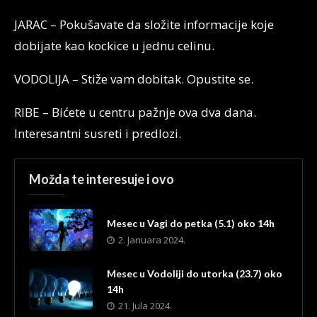
JARAC – Pokušavate da složite informacije koje
dobijate kao kockice u jednu celinu.
VODOLIJA – Stiže vam dobitak. Opustite se.
RIBE – Bićete u centru pažnje ova dva dana.
Interesantni susreti i predlozi.
Možda te interesuje i ovo
Mesec u Vagi do petka (5.1) oko 14h
2. Januara 2024.
Mesec u Vodoliji do utorka (23.7) oko
14h
21. Jula 2024.