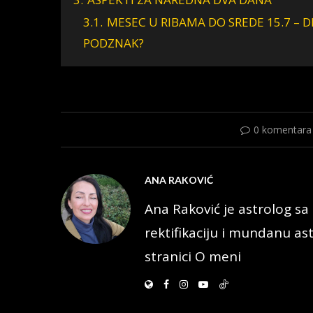
3.1.
MESEC U RIBAMA DO SREDE 15.7 – D
PODZNAK?
0 komentara
ANA RAKOVIĆ
Ana Raković je astrolog sa 
rektifikaciju i mundanu ast
stranici O meni