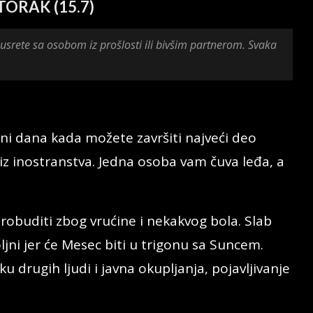
TORAK (15.7)
 susrete sa osobom iz prošlosti ili bivšim partnerom. Svaka
ini dana kada možete završiti najveći deo
z inostranstva. Jedna osoba vam čuva leđa, a
obuditi zbog vrućine i nekakvog bola. Slab
jni jer će Mesec biti u trigonu sa Suncem.
drugih ljudi i javna okupljanja, pojavljivanje