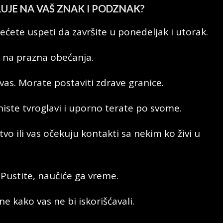
LUJE NA VAŠ ZNAK I PODZNAK?
ćete uspeti da završite u ponedeljak i utorak.
a na prazna obećanja.
 vas. Morate postaviti zdrave granice.
niste tvroglavi i uporno terate po svome.
o ili vas očekuju kontakti sa nekim ko živi u
 Pustite, naučiće ga vreme.
 kako vas ne bi iskorišćavali.