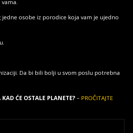
o vama.
 jedne osobe iz porodice koja vam je ujedno
u.
izaciji. Da bi bili bolji u svom poslu potrebna
 KAD ĆE OSTALE PLANETE?
–
PROČITAJTE