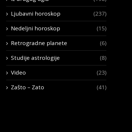
Ljubavni horoskop
(237)
Nedeljni horoskop
(15)
Retrogradne planete
(6)
Studije astrologije
(8)
Video
(23)
Zašto – Zato
(41)