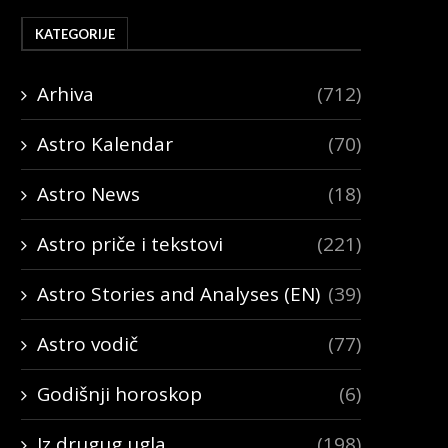
KATEGORIJE
Arhiva
(712)
Astro Kalendar
(70)
Astro News
(18)
Astro priče i tekstovi
(221)
Astro Stories and Analyses (EN)
(39)
Astro vodič
(77)
Godišnji horoskop
(6)
Iz drugug ugla
(198)