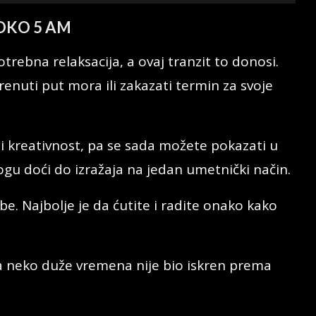
 OKO 5 AM
rebna relaksacija, a ovaj tranzit to donosi.
enuti put mora ili zakazati termin za svoje
 kreativnost, pa se sada možete pokazati u
gu doći do izražaja na jedan umetnički način.
be. Najbolje je da ćutite i radite onako kako
 da neko duže vremena nije bio iskren prema