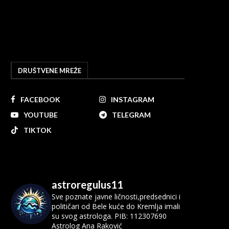
DRUŠTVENE MREŽE
FACEBOOK
INSTAGRAM
YOUTUBE
TELEGRAM
TIKTOK
astroregulus11
Sve poznate javne ličnosti,predsednici i
političari od Bele kuće do Kremlja imali
su svog astrologa.
PIB: 112307690
Astrolog Ana Raković