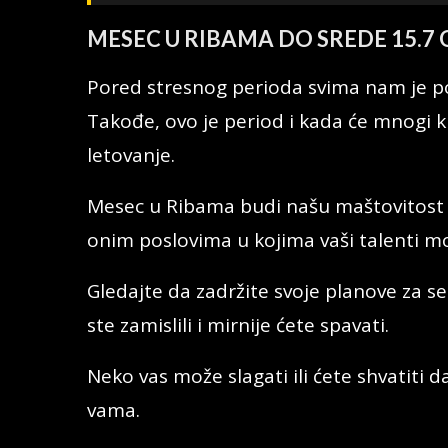
MESEC U RIBAMA DO SREDE 15.7
Pored stresnog perioda svima nam je pot
Takođe, ovo je period i kada će mnogi kr
letovanje.
Mesec u Ribama budi našu maštovitost i
onim poslovima u kojima vaši talenti mo
Gledajte da zadržite svoje planove za se
ste zamislili i mirnije ćete spavati.
Neko vas može slagati ili ćete shvatiti
vama.