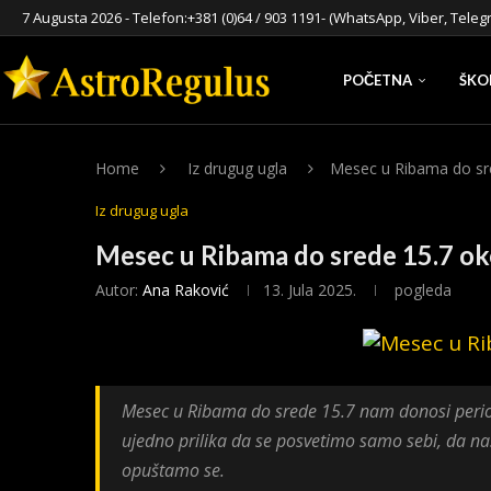
7 Augusta 2026 - Telefon:
+381 (0)64 / 903 1191
- (WhatsApp, Viber, Teleg
POČETNA
ŠKO
Home
Iz drugug ugla
Mesec u Ribama do sr
Iz drugug ugla
Mesec u Ribama do srede 15.7 o
Autor:
Ana Raković
13. Jula 2025.
pogleda
Mesec u Ribama do srede 15.7 nam donosi period
ujedno prilika da se posvetimo samo sebi, da
opuštamo se.