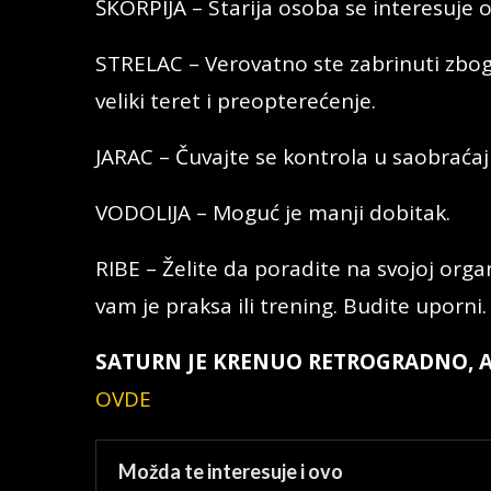
ŠKORPIJA – Starija osoba se interesuje 
STRELAC – Verovatno ste zabrinuti zbog
veliki teret i preopterećenje.
JARAC – Čuvajte se kontrola u saobraćaj
VODOLIJA – Moguć je manji dobitak.
RIBE – Želite da poradite na svojoj organ
vam je praksa ili trening. Budite uporni.
SATURN JE KRENUO RETROGRADNO, A
OVDE
Možda te interesuje i ovo