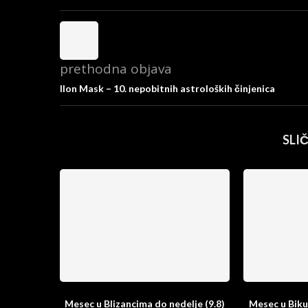
prethodna objava
Ilon Mask – 10. nepobitnih astroloških činjenica
SLI
Mesec u Blizancima do nedelje (9.8)
Mesec u Biku 