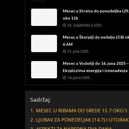
Mesec u Strelcu do ponedeljka (29.
oko 11h
26. Septembra 2025.
Mesec u Škorpiji do nedelje (3.8) o
6 AM
31. Jula 2025.
Mesec u Vodoliji do 16. juna 2025 –
Eksplozivna energija i iznenađenja
14. Juna 2025.
Sadržaj:
1.
MESEC U RIBAMA DO SREDE 15.7 OKO 5
2.
LJUBAV ZA PONEDELJAK (14.7) I UTORAK 
3.
ASPEKTI ZA NAREDNA DVA DANA