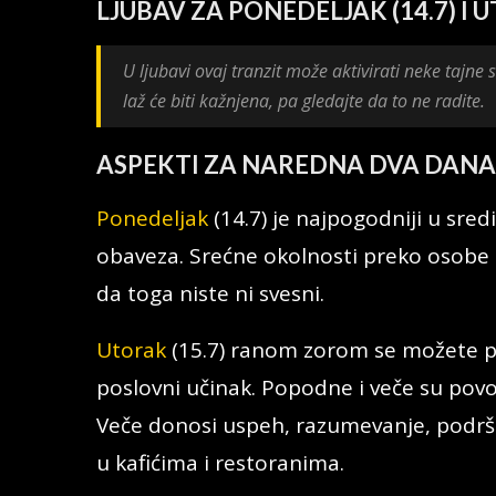
LJUBAV ZA PONEDELJAK (14.7) I U
U ljubavi ovaj tranzit može aktivirati neke tajne
laž će biti kažnjena, pa gledajte da to ne radite.
ASPEKTI ZA NAREDNA DVA DANA
Ponedeljak
(14.7) je najpogodniji u sred
obaveza. Srećne okolnosti preko osobe i
da toga niste ni svesni.
Utorak
(15.7) ranom zorom se možete pr
poslovni učinak. Popodne i veče su povol
Veče donosi uspeh, razumevanje, podršku 
u kafićima i restoranima.