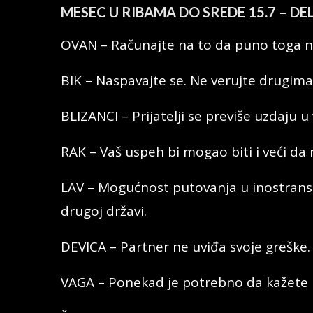
MESEC U RIBAMA DO SREDE 15.7 – DE
OVAN – Računajte na to da puno toga ne
BIK – Naspavajte se. Ne verujte drugim
BLIZANCI – Prijatelji se previše uzdaju u
RAK – Vaš uspeh bi mogao biti i veći da 
LAV – Mogućnost putovanja u inostranstv
drugoj državi.
DEVICA – Partner ne uviđa svoje greške.
VAGA – Ponekad je potrebno da kažete ne