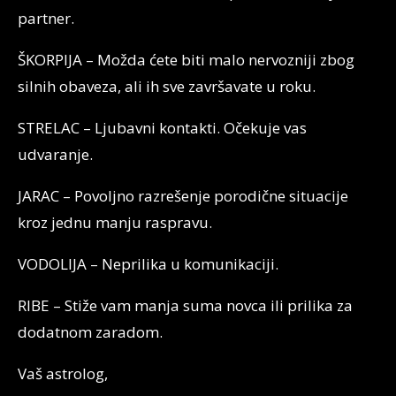
partner.
ŠKORPIJA – Možda ćete biti malo nervozniji zbog
silnih obaveza, ali ih sve završavate u roku.
STRELAC – Ljubavni kontakti. Očekuje vas
udvaranje.
JARAC – Povoljno razrešenje porodične situacije
kroz jednu manju raspravu.
VODOLIJA – Neprilika u komunikaciji.
RIBE – Stiže vam manja suma novca ili prilika za
dodatnom zaradom.
Vaš astrolog,