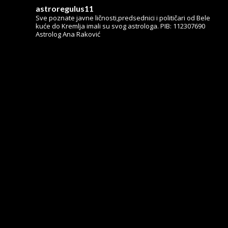
astroregulus11
Sve poznate javne ličnosti,predsednici i političari od Bele
kuće do Kremlja imali su svog astrologa.
PIB: 112307690
Astrolog Ana Raković