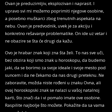
Ovan je preduzimljiv, eksplozivan i naprasit. I
upravo svi mi možemo poprimiti njegove osobine,
a posebno muškarci zbog trenutnih aspekata na
nebu. Ovan je predvodnik, uvek je za akciju i
konkretno rešavanje problematike. On ide uz vetar i
ne obazire se šta će drugi da kažu.
Ovo je hrabar znak koji zna šta želi. To nas sve uči,
bez obzira koji smo znak u horoskopu, da budemo
jaki, da se borimo za svoje ideale i svoje mesto pod
suncem i da ne čekamo da nas drugi preteknu. Ne
zaboravite, možda niste rođeni u znaku Ovna, ali
ovaj horoskopski znak se nalazi u vašoj natalnoj
karti, što znači da i vi pomalo imate ove osobine.
Raspilite najbolje što možete. Pokažite da sa vama