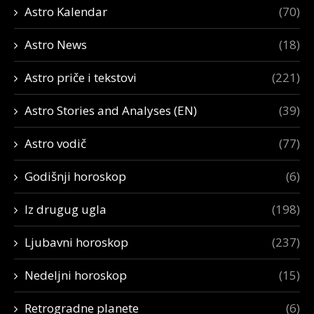
Astro Kalendar
(70)
Astro News
(18)
Astro priče i tekstovi
(221)
Astro Stories and Analyses (EN)
(39)
Astro vodič
(77)
Godišnji horoskop
(6)
Iz drugug ugla
(198)
Ljubavni horoskop
(237)
Nedeljni horoskop
(15)
Retrogradne planete
(6)