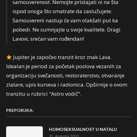
samouverenost. Nemojte pristajati ni na šta
ispod onoga što smatrate da zaslužujete.
Samouvereni nastup će vam olakšati put ka
pobedi. Ne sumnjajte u svoje kvalitete. Dragi
Lavovi, srećan vam rođendan!
Jupiter je započeo tranzit kroz znak Lava.
Idealan je period za početak poslova vezanih za
organizaciju svečanosti, restoraterstvo, otvaranje
zlatare, upis kurseva i radionica. Opširnije o ovom
tranzitu u rubrici "Astro vodič".
PREPORUKA:
HOMOSEKSUALNOST U NATALU
31. Augusta 2020.