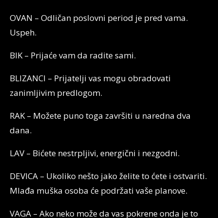
OVAN – Odličan poslovni period je pred vama.
Uspeh.
BIK – Prijaće vam da radite sami.
BLIZANCI – Prijatelji vas mogu obradovati
zanimljivim predlogom.
RAK – Možete puno toga završiti u naredna dva
dana.
LAV – Bićete nestrpljivi, energični i nezgodni.
DEVICA – Ukoliko nešto jako želite to ćete i ostvariti.
Mlađa muška osoba će podržati vaše planove.
VAGA – Ako neko može da vas pokrene onda je to