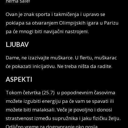
nema šale!
Ovan je znak sporta i takmičenja i upravo se
poklapa sa otvaranjem Olimpijskih igara u Parizu
pa će mnogi biti navijačni nastrojeni.
LJUBAV
Dame, ne izazivajte muškarce. U flertu, muškarac
će pokazati inicijativu. Ne treba ništa da radite.
ASPEKTI
Tokom četvrtka (25.7) u popodnevnim časovima
možete izgubiti energiju pa će vam se spavati ili
možete biti malaksali. Veče je povoljno i donosi
strastvenost između supružnika i jaku fizičku želju.
Odlično vreme za dogovoranje oko posla.