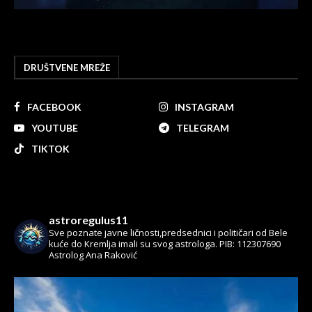
DRUŠTVENE MREŽE
FACEBOOK
INSTAGRAM
YOUTUBE
TELEGRAM
TIKTOK
astroregulus11
Sve poznate javne ličnosti,predsednici i političari od Bele
kuće do Kremlja imali su svog astrologa.
PIB: 112307690
Astrolog Ana Raković