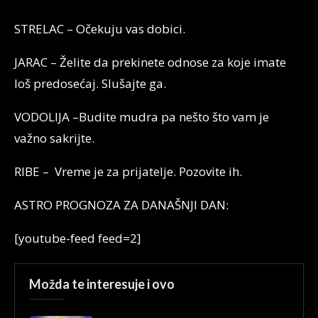
STRELAC – Očekuju vas dobici.
JARAC – Želite da prekinete odnose za koje imate
loš predosećaj. Slušajte ga.
VODOLIJA –Budite mudra pa nešto što vam je
važno sakrijte.
RIBE – Vreme je za prijatelje. Pozovite ih.
ASTRO PROGNOZA ZA DANAŠNJI DAN:
[youtube-feed feed=2]
Možda te interesuje i ovo