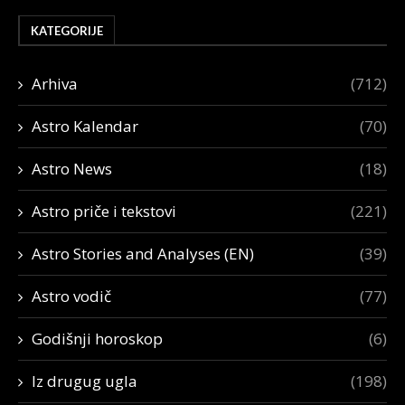
KATEGORIJE
Arhiva
(712)
Astro Kalendar
(70)
Astro News
(18)
Astro priče i tekstovi
(221)
Astro Stories and Analyses (EN)
(39)
Astro vodič
(77)
Godišnji horoskop
(6)
Iz drugug ugla
(198)