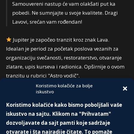
Samouvereni nastup će vam olakšati put ka
pobedi. Ne sumnjajte u svoje kvalitete. Dragi
Lavovi, srećan vam rođendan!
Jupiter je započeo tranzit kroz znak Lava.
Idealan je period za početak poslova vezanih za
organizaciju svečanosti, restoraterstvo, otvaranje
zlatare, upis kurseva i radionica. Opširnije o ovom
tranzitu u rubrici "Astro vodič".
Koristimo kolačiće za bolje
iskustvo
PREPORUKA:
Koristimo kolačiće kako bismo poboljšali vaše
3 NAJBOGATIJI ČOVEK NA SVETU
iskustvo na sajtu. Klikom na "Prihvatam"
7. Septembra 2020.
dozvoljavate da sajt pamti koje sadržaje
otvarate i šta najradije čitate. To pomaže