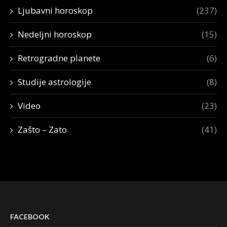
Ljubavni horoskop
(237)
Nedeljni horoskop
(15)
Retrogradne planete
(6)
Studije astrologije
(8)
Video
(23)
Zašto – Zato
(41)
FACEBOOK