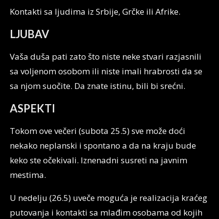
Kontakti sa ljudima iz Srbije, Grčke ili Afrike.
LJUBAV
Vaša duša pati zato što niste neke stvari razjasnili
sa voljenom osobom ili niste imali hrabrosti da se
sa njom suočite. Da znate istinu, bili bi srećni.
ASPEKTI
Tokom ove večeri (subota 25.5) sve može doći
nekako neplanski i spontano a da na kraju bude
keko ste očekivali. Iznenadni susreti na javnim
mestima.
U nedelju (26.5) uveče moguća je realizacija kraćeg
putovanja i kontakti sa mlađim osobama od kojih