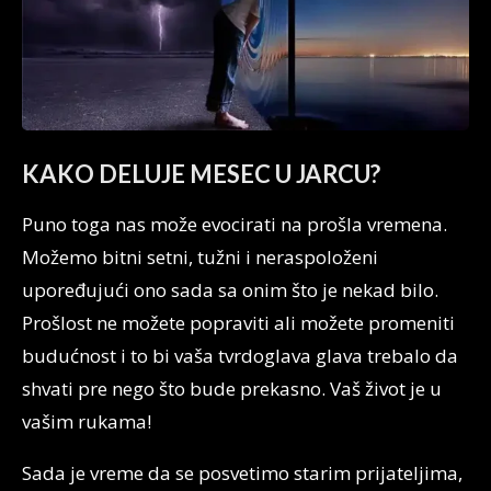
KAKO DELUJE MESEC U JARCU?
Puno toga nas može evocirati na prošla vremena.
Možemo bitni setni, tužni i neraspoloženi
upoređujući ono sada sa onim što je nekad bilo.
Prošlost ne možete popraviti ali možete promeniti
budućnost i to bi vaša tvrdoglava glava trebalo da
shvati pre nego što bude prekasno. Vaš život je u
vašim rukama!
Sada je vreme da se posvetimo starim prijateljima,