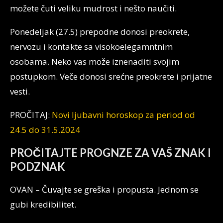
možete čuti veliku mudrost i nešto naučiti.
Ponedeljak (27.5) prepodne donosi preokrete,
nervozu i kontakte sa visokoelegamntnim
osobama. Neko vas može iznenaditi svojim
postupkom. Veče donosi srećne preokrete i prijatne
vesti.
PROČITAJ:
Novi ljubavni horoskop za period od
24.5 do 31.5.2024
PROČITAJTE PROGNZE ZA VAŠ ZNAK I
PODZNAK
OVAN – Čuvajte se greška i propusta. Jednom se
gubi kredibilitet.