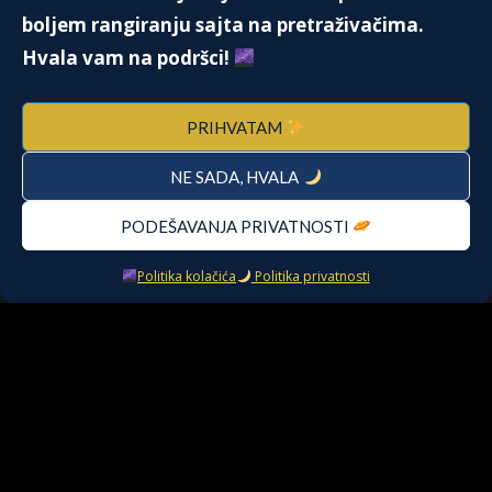
boljem rangiranju sajta na pretraživačima.
LAWYERSHIP
Hvala vam na podršci!
2. Septembra 2019.
PRIHVATAM
NE SADA, HVALA
ILI JESI ILI NISI – MISLITI POZITIVNO
13. Juna 2022.
PODEŠAVANJA PRIVATNOSTI
Politika kolačića
Politika privatnosti
Kontakt
O meni
Pitanja i odgovori
Pitanja i odgovori
Politika kolačića