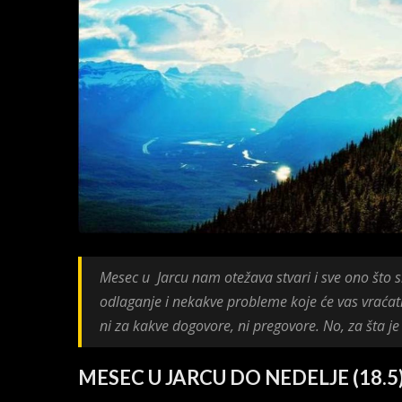
Mesec u Jarcu nam otežava stvari i sve ono što s
odlaganje i nekakve probleme koje će vas vraćat
ni za kakve dogovore, ni pregovore. No, za šta je
MESEC U JARCU DO NEDELJE (18.5