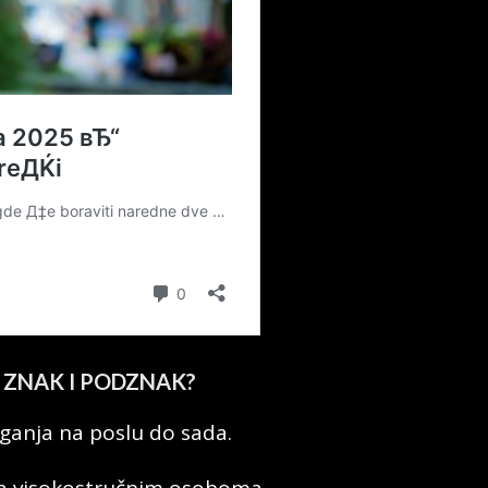
 ZNAK I PODZNAK?
ganja na poslu do sada.
sa visokostručnim osoboma.