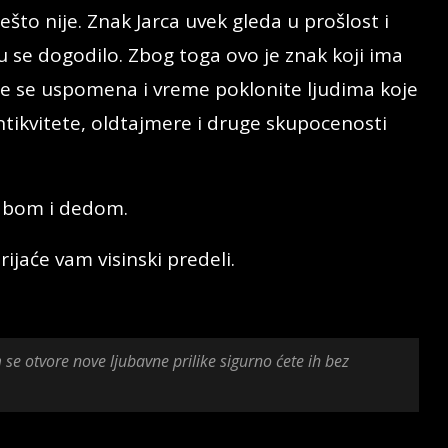
nešto nije. Znak Jarca uvek gleda u prošlost i
 se dogodilo. Zbog toga ovo je znak koji ima
ite se uspomena i vreme poklonite ljudima koje
antikvitete, oldtajmere i druge skupocenosti
babom i dedom.
ijaće vam visinski predeli.
se otvore nove ljubavne prilike sigurno ćete ih bez