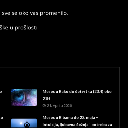
a sve se oko vas promenilo.
ške u prošlosti.
ko
Mesec u Raku do četvrtka (23.4) oko
21H
21. Aprila 2026.
ko
Mesec u Ribama do 22. maja –
Intuicija, ljubavna čežnja i potreba za