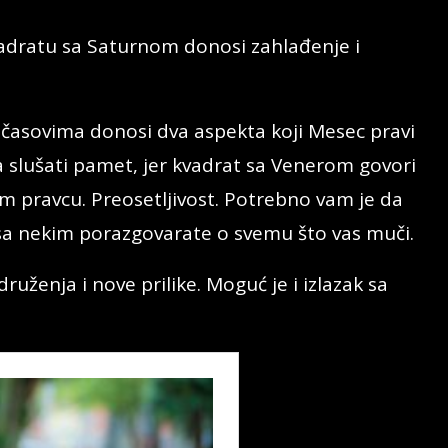
adratu sa Saturnom donosi zahlađenje i
 časovima donosi dva aspekta koji Mesec pravi
 slušati pamet, jer kvadrat sa Venerom govori
m pravcu. Preosetljivost. Potrebno vam je da
 sa nekim porazgovarate o svemu što vas muči.
druženja i nove prilike. Moguć je i izlazak sa