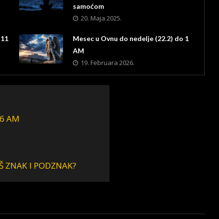
samoćom
20. Maja 2025.
 11
Mesec u Ovnu do nedelje (22.2) do 1
AM
19. Februara 2026.
 6 AM
Š ZNAK I PODZNAK?