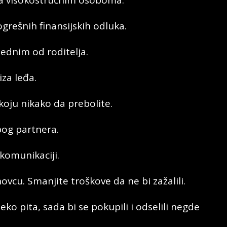
ogrešnih finansijskih odluka.
ednim od roditelja.
iza leđa.
koju nikako da prebolite.
bog partnera.
komunikaciji.
cu. Smanjite troškove da ne bi zažalili.
eko pita, sada bi se pokupili i odselili negde