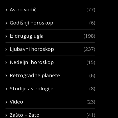
Astro vodič
(77)
Godišnji horoskop
(6)
Iz drugug ugla
(198)
Ljubavni horoskop
(237)
Nedeljni horoskop
(15)
Retrogradne planete
(6)
Studije astrologije
(8)
Video
(23)
Zašto – Zato
(41)