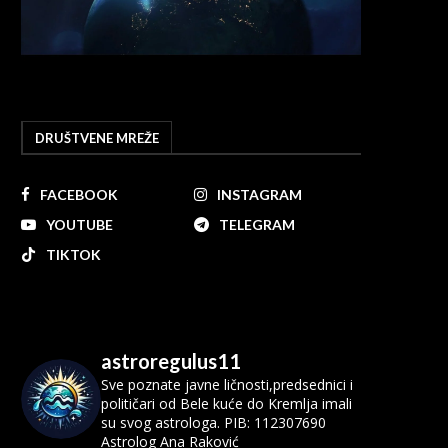
DRUŠTVENE MREŽE
FACEBOOK
INSTAGRAM
YOUTUBE
TELEGRAM
TIKTOK
astroregulus11
Sve poznate javne ličnosti,predsednici i
političari od Bele kuće do Kremlja imali
su svog astrologa.
PIB: 112307690
Astrolog Ana Raković