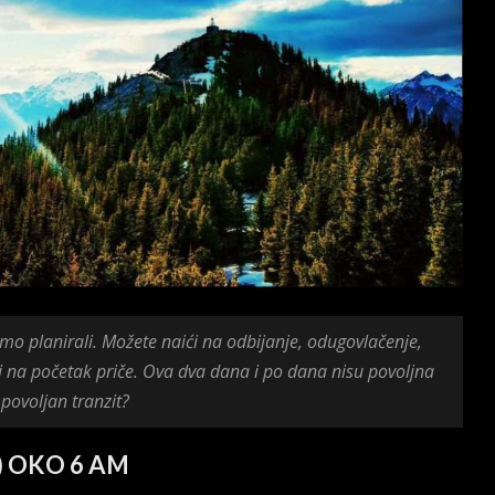
mo planirali. Možete naići na odbijanje, odugovlačenje,
i na početak priče. Ova dva dana i po dana nisu povoljna
 povoljan tranzit?
) OKO 6 AM