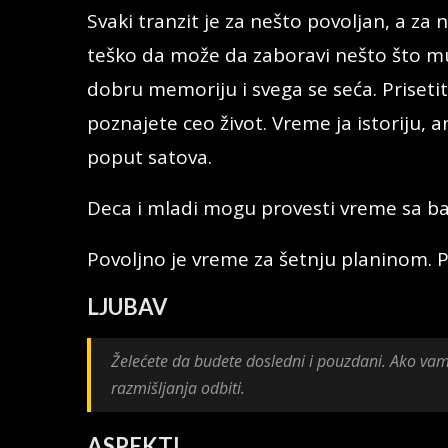
Svaki tranzit je za nešto povoljan, a za 
teško da može da zaboravi nešto što mu
dobru memoriju i svega se seća. Priset
poznajete ceo život. Vreme ja istoriju, 
poput satova.
Deca i mladi mogu provesti vreme sa 
Povoljno je vreme za šetnju planinom. Pr
LJUBAV
Želećete da budete dosledni i pouzdani. Ako vam 
razmišljanja odbiti.
ASPEKTI