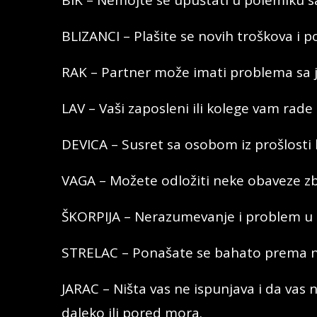
BLIZANCI – Plašite se novih troškova i p
RAK – Partner može imati problema sa j
LAV – Vaši zaposleni ili kolege vam rade 
DEVICA – Susret sa osobom iz prošlosti 
VAGA – Možete odložiti neke obaveze z
ŠKORPIJA – Nerazumevanje i problem u 
STRELAC – Ponašate se bahato prema nov
JARAC – Ništa vas ne ispunjava i da vas n
daleko ili pored mora.