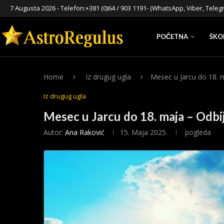
7 Augusta 2026 - Telefon:
+381 (0)64 / 903 1191
- (WhatsApp, Viber, Teleg
POČETNA
ŠKO
Home
Iz drugug ugla
Mesec u Jarcu do 18. m
Iz drugug ugla
Mesec u Jarcu do 18. maja – Odbija
Autor:
Ana Raković
15. Maja 2025.
pogleda