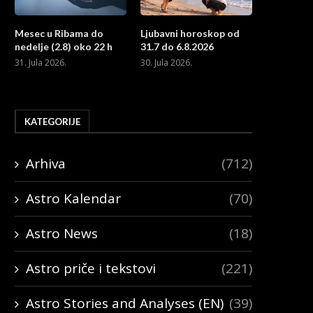
Mesec u Ribama do
Ljubavni horoskop od
nedelje (2.8) oko 22 h
31.7 do 6.8.2026
31. Jula 2026.
30. Jula 2026.
KATEGORIJE
Arhiva
(712)
Astro Kalendar
(70)
Astro News
(18)
Astro priče i tekstovi
(221)
Astro Stories and Analyses (EN)
(39)