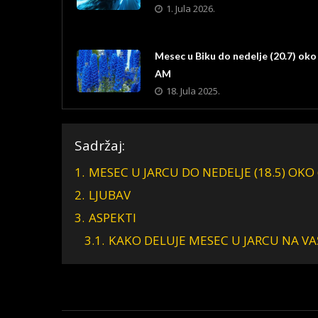
1. Jula 2026.
Mesec u Biku do nedelje (20.7) oko
AM
18. Jula 2025.
Sadržaj:
1.
MESEC U JARCU DO NEDELJE (18.5) OKO
2.
LJUBAV
3.
ASPEKTI
3.1.
KAKO DELUJE MESEC U JARCU NA VA