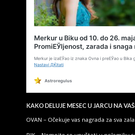
KAKO DELUJE MESEC U JARCU NA VAŠ
OVAN – Očekuje vas nagrada za sva zala
BIK – Nemojte se upuštati u polemiku 