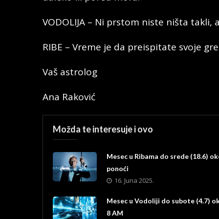
VODOLIJA – Ni prstom niste ništa takli, 
RIBE – Vreme je da preispitate svoje gre
Vaš astrolog
Ana Raković
Možda te interesuje i ovo
Mesec u Ribama do srede (18.6) o
ponoći
16. Juna 2025.
Mesec u Vodoliji do subote (4.7) o
8 AM