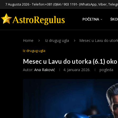
7 Augusta 2026 - Telefon:
+381 (0)64 / 903 1191
- (WhatsApp, Viber, Teleg
POČETNA
ŠKO
Home
Iz drugug ugla
Mesec u Lavu do utork
Iz drugug ugla
Mesec u Lavu do utorka (6.1) oko
Autor:
Ana Raković
4. Januara 2026.
pogleda