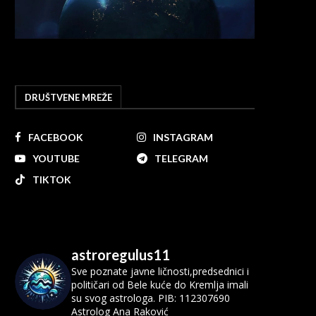
DRUŠTVENE MREŽE
FACEBOOK
INSTAGRAM
YOUTUBE
TELEGRAM
TIKTOK
astroregulus11
Sve poznate javne ličnosti,predsednici i
političari od Bele kuće do Kremlja imali
su svog astrologa.
PIB: 112307690
Astrolog Ana Raković