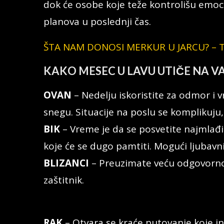
dok će osobe koje teže kontrolišu emoc
planova u poslednji čas.
ŠTA NAM DONOSI MERKUR U JARCU? – T
KAKO MESEC U LAVU UTIČE NA V
OVAN
– Nedelju iskoristite za odmor i 
snegu. Situacije na poslu se komplikuju,
BIK
– Vreme je da se posvetite najmlađi
koje će se dugo pamtiti. Mogući ljubavn
BLIZANCI
– Preuzimate veću odgovornos
zaštitnik.
RAK
– Otvara se kraće putovanje koje in