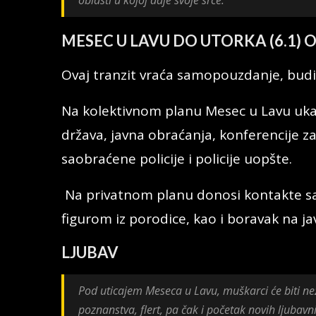
MESEC U LAVU DO UTORKA (6.1) 
Ovaj tranzit vraća samopouzdanje, budi
Na kolektivnom planu Mesec u Lavu uka
država, javna obraćanja, konferencije za
saobraćene policije i policije uopšte.
Na privatnom planu donosi kontakte 
figurom iz porodice, kao i boravak na j
LJUBAV
Pod uticajem Meseca u Lavu, muškarci će biti než
poznanstva, flert, pa čak i početak novih ljubav