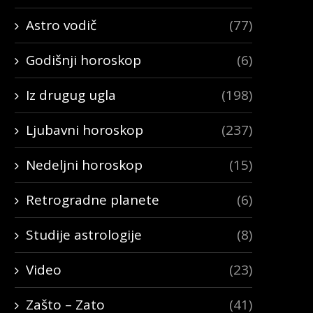
Astro vodič
(77)
Godišnji horoskop
(6)
Iz drugug ugla
(198)
Ljubavni horoskop
(237)
Nedeljni horoskop
(15)
Retrogradne planete
(6)
Studije astrologije
(8)
Video
(23)
Zašto – Zato
(41)