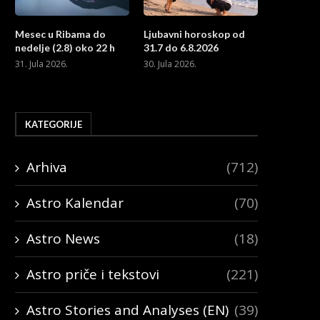
Mesec u Ribama do
Ljubavni horoskop od
nedelje (2.8) oko 22 h
31.7 do 6.8.2026
31. Jula 2026.
30. Jula 2026.
KATEGORIJE
Arhiva
(712)
Astro Kalendar
(70)
Astro News
(18)
Astro priče i tekstovi
(221)
Astro Stories and Analyses (EN)
(39)