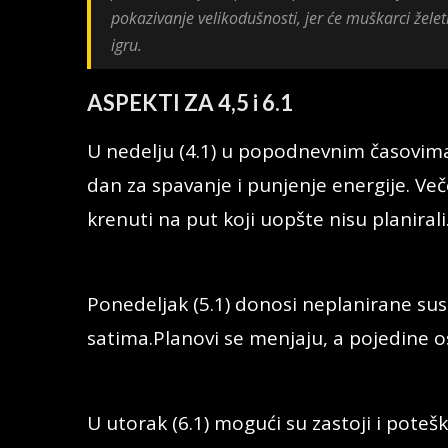
pokazivanje velikodušnosti, jer će muškarci žele
igru.
ASPEKTI ZA 4,5 i 6.1
U nedelju (4.1) u popodnevnim časovima 
dan za spavanje i punjenje energije. V
krenuti na put koji uopšte nisu planirali
Ponedeljak (5.1) donosi neplanirane su
satima.Planovi se menjaju, a pojedine 
U utorak (6.1) mogući su zastoji i potešk