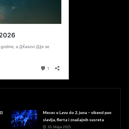
2)
Mesec u Lavu do 2. juna – vikend pun
slavlja, flerta i značajnih susreta
30. Maja 2025.