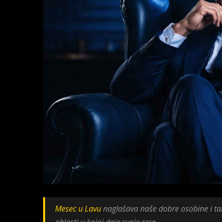
Mesec u Lavu
naglašava naše dobre osobine i ta
oblasti u kojoj daje svoje srce.