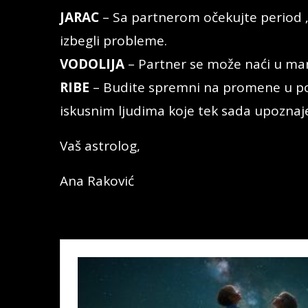
JARAC
– Sa partnerom očekujte period „
izbegli probleme.
VODOLIJA
– Partner se može naći u manj
RIBE
– Budite spremni na promene u po
iskusnim ljudima koje tek sada upoznaj
Vaš astrolog,
Ana Raković