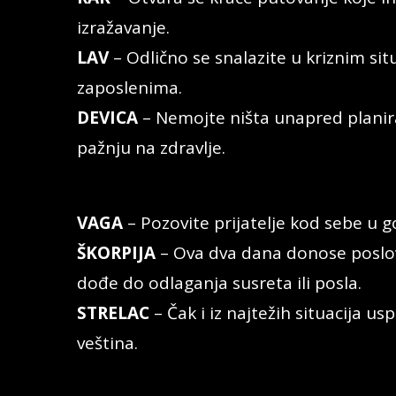
izražavanje.
LAV
– Odlično se snalazite u kriznim si
zaposlenima.
DEVICA
– Nemojte ništa unapred planirat
pažnju na zdravlje.
VAGA
– Pozovite prijatelje kod sebe u go
ŠKORPIJA
– Ova dva dana donose poslovni
dođe do odlaganja susreta ili posla.
STRELAC
– Čak i iz najtežih situacija us
veština.