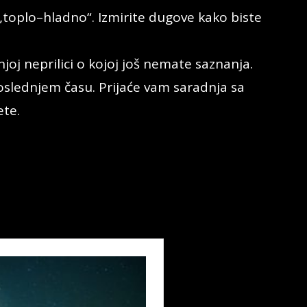
toplo–hladno“. Izmirite dugove kako biste
oj neprilici o kojoj još nemate saznanja.
slednjem času. Prijaće vam saradnja sa
ete.