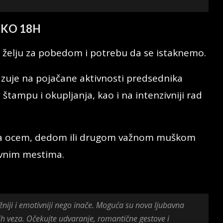
OKO 18H
 želju za pobedom i potrebu da se istaknemo.
zuje na pojačane aktivnosti predsednika
 štampu i okupljanja, kao i na intenzivniji rad
sa ocem, dedom ili drugom važnom muškom
avnim mestima.
niji i emotivniji nego inače. Moguća su nova ljubavna
nih veza. Očekujte udvaranje, romantične gestove i