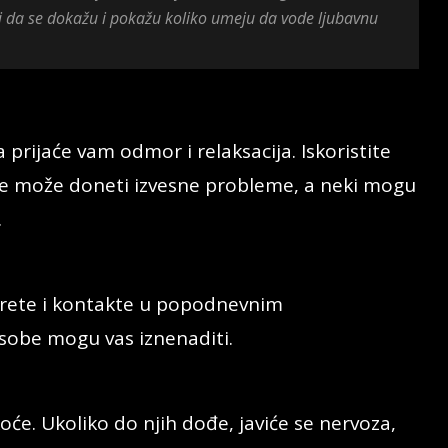
ti da se dokažu i pokažu koliko umeju da vode ljubavnu
prijaće vam odmor i relaksacija. Iskoristite
eče može doneti izvesne probleme, a neki mogu
.
srete i kontakte u popodnevnim
osobe mogu vas iznenaditi.
oće. Ukoliko do njih dođe, javiće se nervoza,