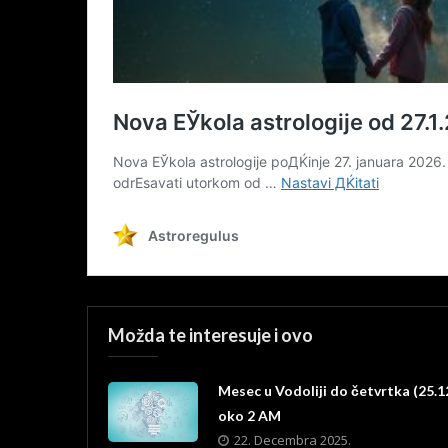
Možda te interesuje i ovo
Mesec u Vodoliji do četvrtka (25.1
oko 2 AM
22. Decembra 2025.