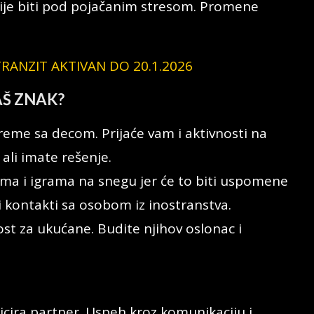
ije biti pod pojačanim stresom. Promene
RANZIT AKTIVAN DO 20.1.2026
AŠ ZNAK?
vreme sa decom. Prijaće vam i aktivnosti na
 ali imate rešenje.
ma i igrama na snegu jer će to biti uspomene
i kontakti sa osobom iz inostranstva.
t za ukućane. Budite njihov oslonac i
icira partner. Uspeh kroz komunikaciju i