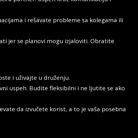
tuacijama i rešavate probleme sa kolegama ili
i jer se planovi mogu izjaloviti. Obratite
ste i uživajte u druženju.
 uspeh. Budite fleksibilni i ne ljutite se ako
pevate da izvučete korist, a to je vaša posebna