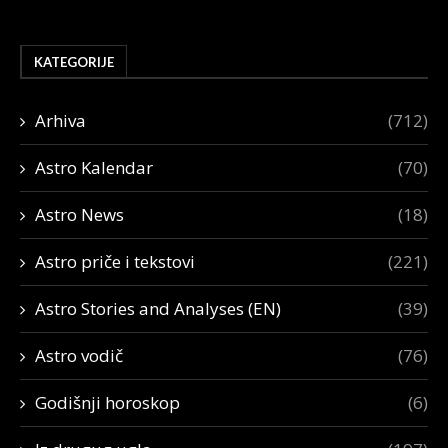
KATEGORIJE
Arhiva
(712)
Astro Kalendar
(70)
Astro News
(18)
Astro priče i tekstovi
(221)
Astro Stories and Analyses (EN)
(39)
Astro vodič
(76)
Godišnji horoskop
(6)