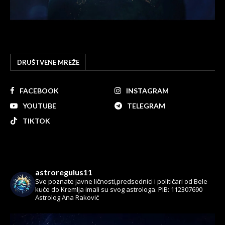
DRUŠTVENE MREŽE
FACEBOOK
INSTAGRAM
YOUTUBE
TELEGRAM
TIKTOK
astroregulus11
Sve poznate javne ličnosti,predsednici i političari od Bele
kuće do Kremlja imali su svog astrologa.
PIB: 112307690
Astrolog Ana Raković