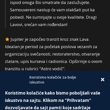
ispod onoga što smatrate da zaslužujete.
Samouvereni nastup će vam olakšati put ka
pobedi. Ne sumnjajte u svoje kvalitete. Dragi
Lavovi, srećan vam rođendan!
Jupiter je započeo tranzit kroz znak Lava.
Idealan je period za početak poslova vezanih za
organizaciju svečanosti, restoraterstvo, otvaranje
zlatare, upis kurseva i radionica. Opširnije o ovom
tranzitu u rubrici "Astro vodič".
Koristimo kolačiće za bolje
iskustvo
PREPORUKA:
Koristimo kolačiće kako bismo poboljšali vaše
ČELIČNA LEJDI – MARGARET TAČER
iskustvo na sajtu. Klikom na "Prihvatam"
24. Januara 2022.
dozvoljavate da sajt pamti koje sadržaje