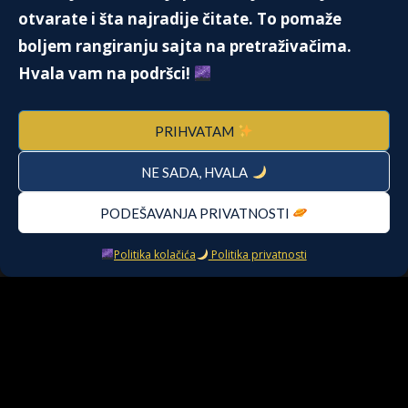
otvarate i šta najradije čitate. To pomaže
boljem rangiranju sajta na pretraživačima.
ZAMENA ENERGIJE
Hvala vam na podršci!
3. Augusta 2020.
PRIHVATAM
NE SADA, HVALA
Mata Hari – Najpoznatija svetska
špijunka
12. Jula 2025.
PODEŠAVANJA PRIVATNOSTI
Politika kolačića
Politika privatnosti
Kontakt
O meni
Pitanja i odgovori