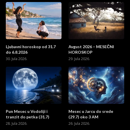
Ljubavni horoskop od 31.7
Avgust 2026 – MESEČNI
do 6.8.2026
HOROSKOP
30. Jula 2026.
29. Jula 2026.
Pun Mesec u Vodoliji i
Mesec u Jarcu do srede
tranzit do petka (31.7)
(29.7) oko 3 AM
28. Jula 2026.
26. Jula 2026.