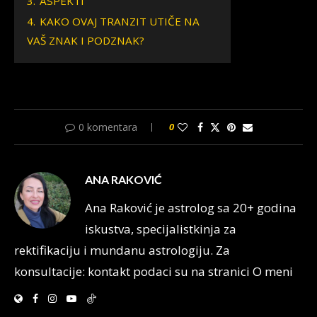
3.
ASPEKTI
4.
KAKO OVAJ TRANZIT UTIČE NA
VAŠ ZNAK I PODZNAK?
0 komentara
0
ANA RAKOVIĆ
Ana Raković je astrolog sa 20+ godina
iskustva, specijalistkinja za
rektifikaciju i mundanu astrologiju. Za
konsultacije: kontakt podaci su na stranici O meni