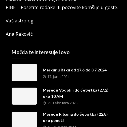
RIBE – Posetite rođake ili pozovite komšije u goste.
Vaš astrolog,
Ana Raković
Možda te interesuje i ovo
Merkur u Raku od 17.6 do 3.7.2024
17. Juna 2024.
Mesec u Vodoliji do četvrtka (27.2)
oko 10 AM
25. Februara 2025.
Mesec u Ribama do četvrtka (22.8)
oko ponoći