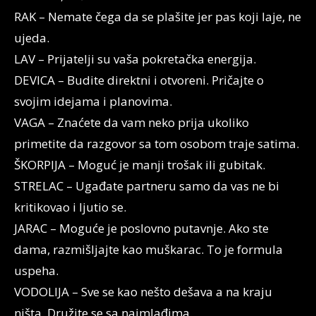
RAK – Nemate čega da se plašite jer pas koji laje, ne
ujeda.
LAV – Prijatelji su vaša pokretačka energija.
DEVICA – Budite direktni i otvoreni. Pričajte o
svojim idejama i planovima.
VAGA – Znaćete da vam neko prija ukoliko
primetite da razgovor sa tom osobom traje satima.
ŠKORPIJA – Moguć je manji trošak ili gubitak.
STRELAC – Ugađate partneru samo da vas ne bi
kritikovao i ljutio se.
JARAC – Moguće je poslovno putavnje. Ako ste
dama, razmišljajte kao muškarac. To je formula
uspeha.
VODOLIJA – Sve se kao nešto dešava a na kraju
ništa. Družite se sa najmlađima.