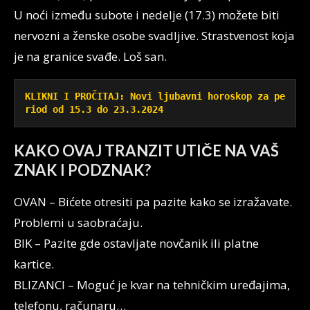
U noći između subote i nedelje (17.3) možete biti
nervozni a ženske osobe svadljive. Strastvenost koja
je na granice svađe. Loš san.
KLIKNI I PROČITAJ: Novi ljubavni horoskop za pe
riod od 15.3 do 23.3.2024
KAKO OVAJ TRANZIT UTIČE NA VAŠ
ZNAK I PODZNAK?
OVAN – Bićete otresiti pa pazite kako se izražavate.
Problemi u saobraćaju.
BIK – Pazite gde ostavljate novčanik ili platne
kartice.
BLIZANCI – Moguć je kvar na tehničkim uređajima,
telefonu, računaru…