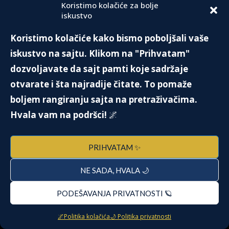
Koristimo kolačiće za bolje
iskustvo
Koristimo kolačiće kako bismo poboljšali vaše
iskustvo na sajtu. Klikom na "Prihvatam"
dozvoljavate da sajt pamti koje sadržaje
otvarate i šta najradije čitate. To pomaže
boljem rangiranju sajta na pretraživačima.
Hvala vam na podršci!
🌌
Follow on Instagram
LOAD MORE
PRIHVATAM ✨
NE SADA, HVALA 🌙
PODEŠAVANJA PRIVATNOSTI 🪐
NEDAVNE OBJAVE
🌌Politika kolačića
🌙 Politika privatnosti