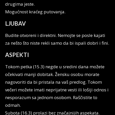
drugima jeste.
Mogućnost kraćeg putovanja.
LJUBAV
Budite otvoreni i direktni. Nemojte se posle kajati
za nešto što niste rekli samo da bi ispali dobri i fini.
ASPEKTI
Tokom petka (15.3) negde u sredini dana možete
očekivati manji dobitak. Žensku osobu morate
nagovoriti da bi pristala na vaš predlog. Tokom
večeri možete imati neprijatne vesti ili lošiji odnos i
nesporazum sa jednom osobom. Raščistite to
odmah.
Subota (16.3) prolazi bez značajnijih aspekata.