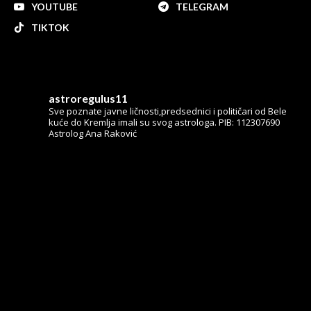
YOUTUBE
TELEGRAM
TIKTOK
astroregulus11
Sve poznate javne ličnosti,predsednici i političari od Bele
kuće do Kremlja imali su svog astrologa.
PIB: 112307690
Astrolog Ana Raković