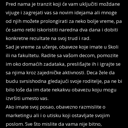
Pred nama je tranzit koji će vam uključiti moždane
vijuge i zagrejati vas sa novim idejama ali mnoge
od njih možete prolongirati za neko bolje vreme, pa
će samo retki iskoristiti naredna dva dana i dobiti
konkretne rezultate na svoj trud i rad.
Sad je vreme za učenje, obaveze koje imate u školi
ili na fakultetu. Radite sa vašom decom, pomozite
im oko domaćih zadataka, preslišajte ih i igrajte se
sa njima kroz zajedničke aktivnosti. Deca žele da
budu svrsishodna gledajući svoje roditelje, pa ne bi
bilo loše da im date nekakvu obavezu koju mogu
izvršiti umesto vas.
Ako imate svoj posao, obavezno razmislite o
marketingu ali i o utisku koji ostavljate svojim
poslom. Sve što mislite da vama nije bitno,