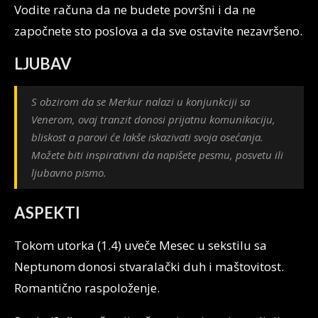
Vodite računa da ne budete površni i da ne
započnete sto poslova a da sve ostavite nezavršeno.
LJUBAV
S obzirom da se Merkur nalazi u konjunkciji sa
Venerom, ovaj tranzit donosi prijatnu komunikaciju,
bliskost a parovi će lakše iskazivati svoja osećanja.
Možete biti inspirativni da napišete pesmu, posvetu ili
ljubavno pismo.
ASPEKTI
Tokom utorka (1.4) uveče Mesec u sekstilu sa
Neptunom donosi stvaralački duh i maštovitost.
Romantično raspoloženje.