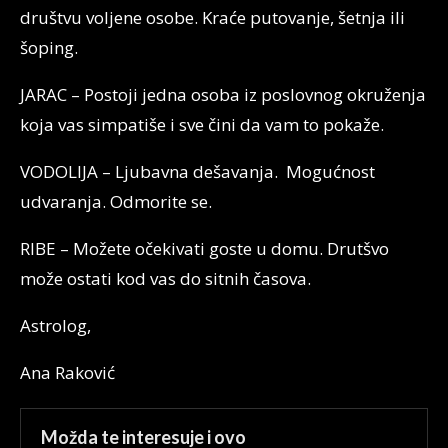
društvu voljene osobe. Kraće putovanje, šetnja ili
šoping.
JARAC – Postoji jedna osoba iz poslovnog okruženja
koja vas simpatiše i sve čini da vam to pokaže.
VODOLIJA – Ljubavna dešavanja. Mogućnost
udvaranja. Odmorite se.
RIBE – Možete očekivati goste u domu. Drutšvo
može ostati kod vas do sitnih časova.
Astrolog,
Ana Raković
Možda te interesuje i ovo