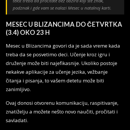
tekst treba da pročitate bez obzira koji ste znak,
podznak i gde vam se nalazi Mesec u natalnoj karti.
MESEC U BLIZANCIMA DO ČETVRTKA
(3.4) OKO 23 H
Mesec u Blizancima govori da je sada vreme kada
treba da se posvetimo deci. Učenje kroz igru i
druženje može biti najefikasnije. Ukoliko postoje
nekakve aplikacije za učenje jezika, vežbanje
čitanja i pisanja, to vašem detetu može biti
zanimljivo.
Ovaj donosi otvorenu komunikaciju, raspitivanje,
znatiželju a možete nešto novo naučiti, pročitati i
savladati.