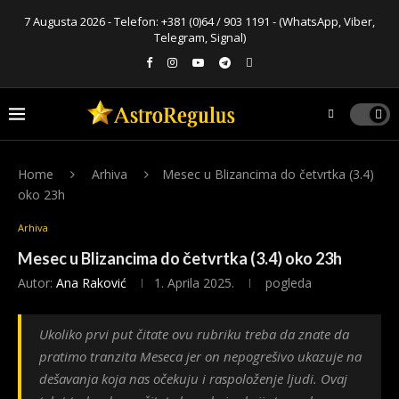
7 Augusta 2026 - Telefon:
+381 (0)64 / 903 1191
- (WhatsApp, Viber,
Telegram, Signal)
Home
Arhiva
Mesec u Blizancima do četvrtka (3.4)
oko 23h
Arhiva
Mesec u Blizancima do četvrtka (3.4) oko 23h
Autor:
Ana Raković
1. Aprila 2025.
pogleda
Ukoliko prvi put čitate ovu rubriku treba da znate da
pratimo tranzita Meseca jer on nepogrešivo ukazuje na
dešavanja koja nas očekuju i raspoloženje ljudi. Ovaj