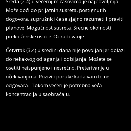
Sreda (2.4) u večernjim časovima je najpovoljnija.
Može doći do prijatnih susreta, postignutih
dogovora, supružnici će se sjajno razumeti i praviti
planove. Mogućnost susreta. Srećne okolnosti
preko ženske osobe. Obradovanje.
Četvrtak (3.4) u sredini dana nije povoljan jer dolazi
do nekakvog odlaganja i odbijanja. Možete se
osetiti neispunjeno i nesrećno. Preterivanje u
očekivanjima. Pozivi i poruke kada vam to ne
odgovara. Tokom večeri je potrebna veća
koncentracija u saobraćaju.