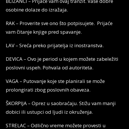
BLIZANCI – Prijaće vam ovaj tranzit. Vaše dobre
osobine dolaze do izražaja.
RAK – Proverite sve ono što potpisujete. Prijaće
vam čitanje knjige pred spavanje.
LAV – Sreća preko prijatelja iz inostranstva.
DEVICA – Ovo je period u kojem možete zabeležiti
poslovni uspeh. Pohvala od autoriteta.
VAGA – Putovanje koje ste planirali se može
prolongirati zbog poslovnih obaveza.
ŠKORPIJA – Oprez u saobraćaju. Stižu vam manji
dobici ili ustupci od ljudi iz okruženja.
STRELAC – Odlično vreme možete provesti u