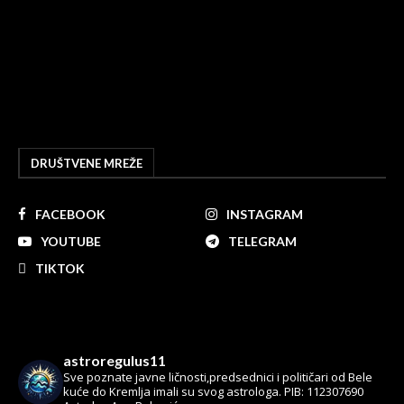
DRUŠTVENE MREŽE
FACEBOOK
INSTAGRAM
YOUTUBE
TELEGRAM
TIKTOK
astroregulus11
Sve poznate javne ličnosti,predsednici i političari od Bele
kuće do Kremlja imali su svog astrologa.
PIB: 112307690