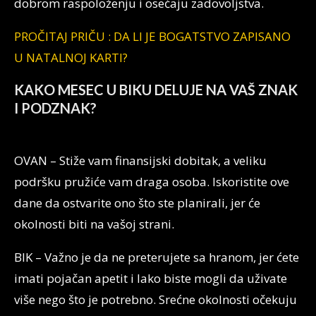
dobrom raspoloženju i osećaju zadovoljstva.
PROČITAJ PRIČU : DA LI JE BOGATSTVO ZAPISANO
U NATALNOJ KARTI?
KAKO MESEC U BIKU DELUJE NA VAŠ ZNAK
I PODZNAK?
OVAN – Stiže vam finansijski dobitak, a veliku
podršku pružiće vam draga osoba. Iskoristite ove
dane da ostvarite ono što ste planirali, jer će
okolnosti biti na vašoj strani.
BIK – Važno je da ne preterujete sa hranom, jer ćete
imati pojačan apetit i lako biste mogli da uživate
više nego što je potrebno. Srećne okolnosti očekuju