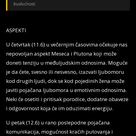
budućnost.
ASPEKTI
U četvrtak (11.6) u večernjim časovima očekuje nas
nepovoljan aspekt Meseca i Plutona koji može
doneti tenziju u međuljudskim odnosima. Moguće
je da ćete, svesno ili nesvesno, izazvati ljubomoru
kod drugih ljudi, dok se kod pojedinih žena može
javiti pojačana ljubomora u emotivnim odnosima.
Neki će osetiti i pritisak porodice, dodatne obaveze
i odgovornost koja će im oduzimati energiju.
U petak (12.6) u rano poslepodne pojačana
komunikacija, mogućnost kraćih putovanja i