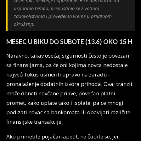
želeti mir, uživanje i opuštanje. Biće nam važno da
usporimo tempo, prepustimo se životnim
zadovoljstvima i provedemo vreme u prijatnom
okruženju.
MESEC U BIKU DO SUBOTE (13.6) OKO 15 H
Naravno, takav osećaj sigurnosti često je povezan
sa finansijama, pa će oni kojima novca nedostaje
najveći fokus usmeriti upravo na zaradu i
pronalaženje dodatnih izvora prihoda. Ovaj tranzit
može doneti novčane prilive, povećan platni
promet, kako uplate tako i isplate, pa će mnogi
podizati novac sa bankomata ili obavljati različite
finansijske transakcije.
Ako primetite pojačan apetit, ne čudite se, jer