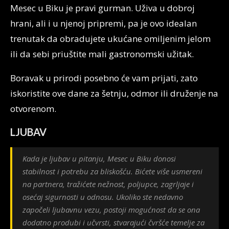
Mesec u Biku je pravi gurman. Uživa u dobroj
hrani, ali i u njenoj pripremi, pa je ovo idealan
trenutak da obradujete ukućane omiljenim jelom
ili da sebi priuštite mali gastronomski užitak.
Boravak u prirodi posebno će vam prijati, zato
iskoristite ove dane za šetnju, odmor ili druženje na
otvorenom.
LJUBAV
Kada je ljubav u pitanju, Mesec u Biku donosi
stabilnost i potrebu za bliskošću. Bićete više usmereni
na partnera, tražićete nežnost, poljupce, zagrljaje i
osećaj sigurnosti u odnosu. Ukoliko ste nedavno
započeli ljubavnu vezu, postoji mogućnost da se ona
dodatno produbi i učvrsti, stvarajući čvršće temelje za