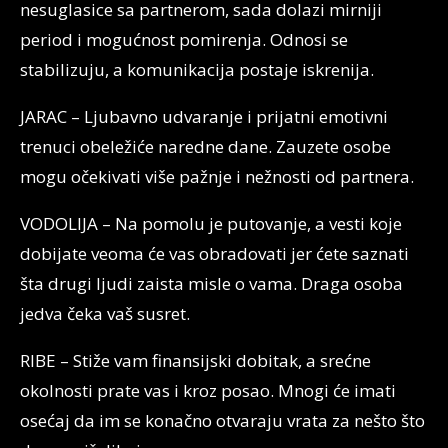
nesuglasice sa partnerom, sada dolazi mirniji
period i mogućnost pomirenja. Odnosi se
stabilizuju, a komunikacija postaje iskrenija.
JARAC – Ljubavno udvaranje i prijatni emotivni
trenuci obeležiće naredne dane. Zauzete osobe
mogu očekivati više pažnje i nežnosti od partnera.
VODOLIJA – Na pomolu je putovanje, a vesti koje
dobijate veoma će vas obradovati jer ćete saznati
šta drugi ljudi zaista misle o vama. Draga osoba
jedva čeka vaš susret.
RIBE – Stiže vam finansijski dobitak, a srećne
okolnosti prate vas i kroz posao. Mnogi će imati
osećaj da im se konačno otvaraju vrata za nešto što