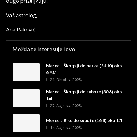
dugo priželjkuju.
Vaš astrolog,
Ana Raković
Možda te interesuje i ovo
Mesec u Škorpiji do petka (24.10) oko
6 AM
21. Oktobra 2025.
Mesec u Škorpiji do subote (30.8) oko
16h
27. Augusta 2025.
Mesec u Biku do subote (16.8) oko 17h
14. Augusta 2025.