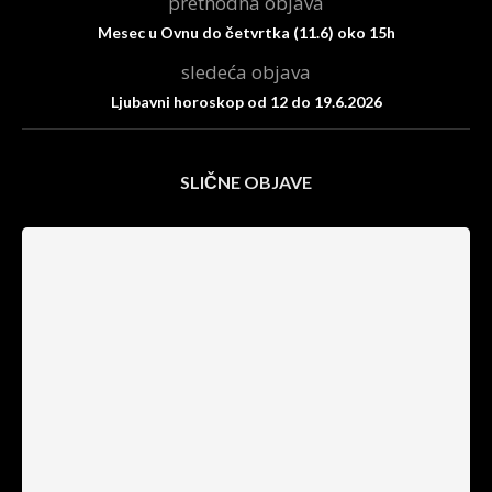
prethodna objava
Mesec u Ovnu do četvrtka (11.6) oko 15h
sledeća objava
Ljubavni horoskop od 12 do 19.6.2026
SLIČNE OBJAVE