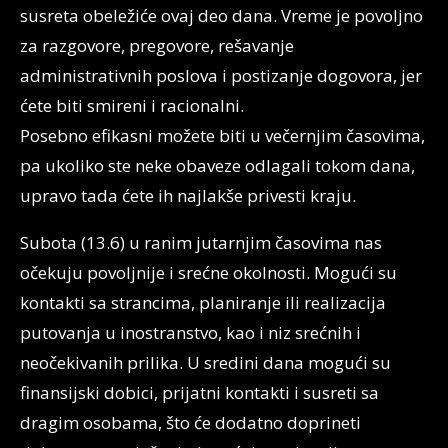
susreta obeležiće ovaj deo dana. Vreme je povoljno
za razgovore, pregovore, rešavanje
administrativnih poslova i postizanje dogovora, jer
ćete biti smireni i racionalni.
Posebno efikasni možete biti u večernjim časovima,
pa ukoliko ste neke obaveze odlagali tokom dana,
upravo tada ćete ih najlakše privesti kraju.
Subota (13.6) u ranim jutarnjim časovima nas
očekuju povoljnije i srećne okolnosti. Mogući su
kontakti sa strancima, planiranje ili realizacija
putovanja u inostranstvo, kao i niz srećnih i
neočekivanih prilika. U sredini dana mogući su
finansijski dobici, prijatni kontakti i susreti sa
dragim osobama, što će dodatno doprineti