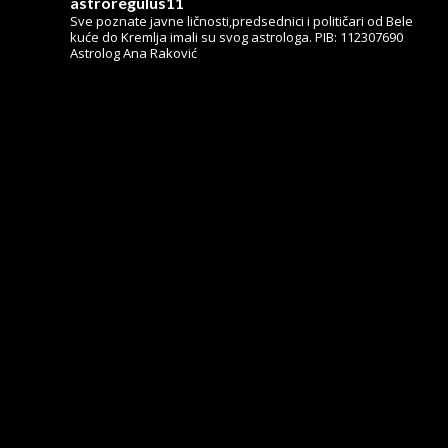
astroregulus11
Sve poznate javne ličnosti,predsednici i političari od Bele
kuće do Kremlja imali su svog astrologa.
PIB: 112307690
Astrolog Ana Raković