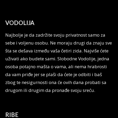
VODOLIJA
Najbolje je da zadržite svoju privatnost samo za
sebe i voljenu osobu. Ne moraju drugi da znaju sve
šta se dešava između vaša četiri zida. Najviše ćete
uživati ako budete sami. Slobodne Vodolije, jedna
osoba potajno mašta o vama, ali nema hrabrosti
da vam priđe jer se plaši da ćete je odbiti i baš
zbog te nesigurnosti ona će ovih dana probati sa
drugom ili drugim da pronađe svoju sreću.
RIBE