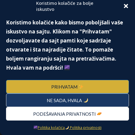
Koristimo kolačiće za bolje
iskustvo
Sunce u Lavu donosi odvažnost i
Koristimo kolačiće kako bismo poboljšali vaše
samouverenost. Nemojte pristajati ni na šta
iskustvo na sajtu. Klikom na "Prihvatam"
ispod onoga što smatrate da zaslužujete.
dozvoljavate da sajt pamti koje sadržaje
Samouvereni nastup će vam olakšati put ka
otvarate i šta najradije čitate. To pomaže
pobedi. Ne sumnjajte u svoje kvalitete. Dragi
boljem rangiranju sajta na pretraživačima.
Lavovi, srećan vam rođendan!
Hvala vam na podršci!
Jupiter je započeo tranzit kroz znak Lava.
PRIHVATAM
Idealan je period za početak poslova vezanih za
organizaciju svečanosti, restoraterstvo, otvaranje
NE SADA, HVALA
zlatare, upis kurseva i radionica. Opširnije o ovom
PODEŠAVANJA PRIVATNOSTI
tranzitu u rubrici "Astro vodič".
Politika kolačića
Politika privatnosti
PREPORUKA: