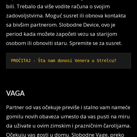
bili. Trebalo da više vodite računa o svojim
zadovoljstvima. Moguć susret ili obnova kontakta
sa bivšim partnerom. Slobodne Device, ovo je
period kada možete započeti vezu sa starijom
osobom ili obnoviti staru. Spremite se za susret.
PROČITAJ - Šta nam donosi Venera u Strelcu?
VAGA
Partner od vas očekuje previše i stalno vam nameće
gomilu novih obaveza umesto da vas pusti na miru
da uživate u ovim zimskim i prazničnim čarolijama.
Očekuju vas gosti u domu. Slobodne Vage, preko