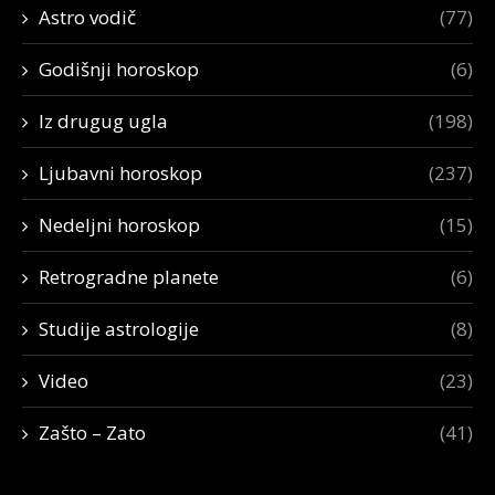
Astro vodič
(77)
Godišnji horoskop
(6)
Iz drugug ugla
(198)
Ljubavni horoskop
(237)
Nedeljni horoskop
(15)
Retrogradne planete
(6)
Studije astrologije
(8)
Video
(23)
Zašto – Zato
(41)