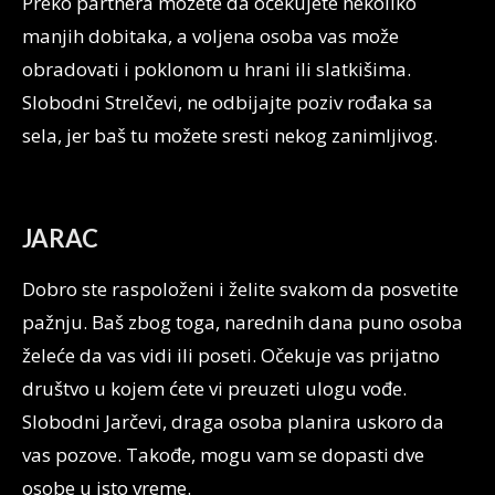
Preko partnera možete da očekujete nekoliko
manjih dobitaka, a voljena osoba vas može
obradovati i poklonom u hrani ili slatkišima.
Slobodni Strelčevi, ne odbijajte poziv rođaka sa
sela, jer baš tu možete sresti nekog zanimljivog.
JARAC
Dobro ste raspoloženi i želite svakom da posvetite
pažnju. Baš zbog toga, narednih dana puno osoba
želeće da vas vidi ili poseti. Očekuje vas prijatno
društvo u kojem ćete vi preuzeti ulogu vođe.
Slobodni Jarčevi, draga osoba planira uskoro da
vas pozove. Takođe, mogu vam se dopasti dve
osobe u isto vreme.