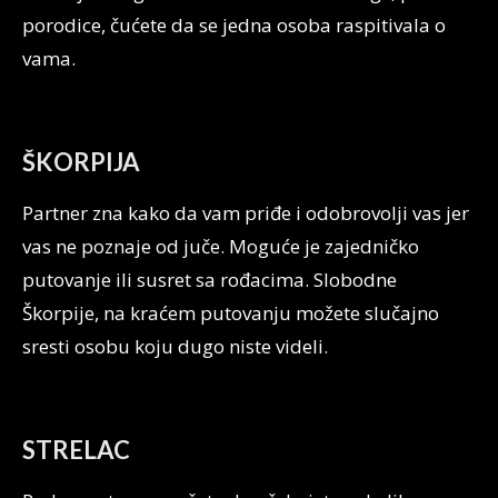
porodice, čućete da se jedna osoba raspitivala o
vama.
ŠKORPIJA
Partner zna kako da vam priđe i odobrovolji vas jer
vas ne poznaje od juče. Moguće je zajedničko
putovanje ili susret sa rođacima. Slobodne
Škorpije, na kraćem putovanju možete slučajno
sresti osobu koju dugo niste videli.
STRELAC