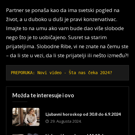
Partner se ponaša kao da ima svetski pogled na
život, a u duboko u duši je pravi konzervativac.
Imajte to na umu ako vam bude dao više slobode
nego što je to uobičajeno. Susret sa starim
prijateljima. Slobodne Ribe, vi ne znate na čemu ste
– da li ste u vezi, da li ste prijatelji ili nešto između?!
PREPORUKA: Novi video - Šta nas čeka 2024? 
Možda te interesuje i ovo
Ljubavni horoskop od 30.8 do 6.9.2024
29. Augusta 2024.