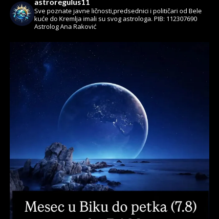
astroregulus11
Sve poznate javne ličnosti,predsednici i političari od Bele
kuće do Kremlja imali su svog astrologa.
PIB: 112307690
Astrolog Ana Raković