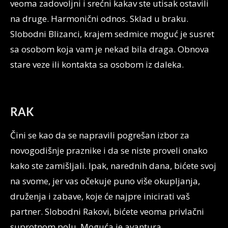
veoma zadovoljni i srećni kakav ste utisak ostavili
na druge. Harmonični odnos. Sklad u braku.
Slobodni Blizanci, krajem sedmice moguć je susret
sa osobom koja vam je nekad bila draga. Obnova
stare veze ili kontakta sa osobom iz daleka.
RAK
Čini se kao da se napravili pogrešan izbor za
novogodišnje praznike i da se niste proveli onako
kako ste zamišljali. Ipak, narednih dana, bićete svoj
na svome, jer vas očekuje puno više okupljanja,
druženja i zabave, koje će najpre inicirati vaš
partner. Slobodni Rakovi, bićete veoma privlačni
suprotnom polu. Moguća je avantura.