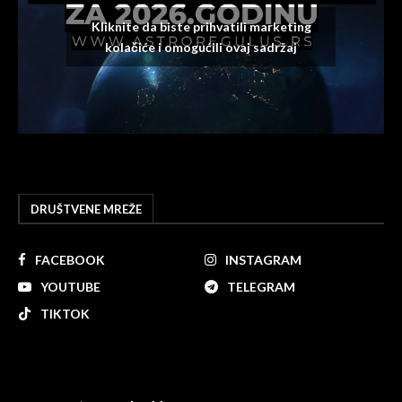
Kliknite da biste prihvatili marketing
kolačiće i omogućili ovaj sadržaj
DRUŠTVENE MREŽE
FACEBOOK
INSTAGRAM
YOUTUBE
TELEGRAM
TIKTOK