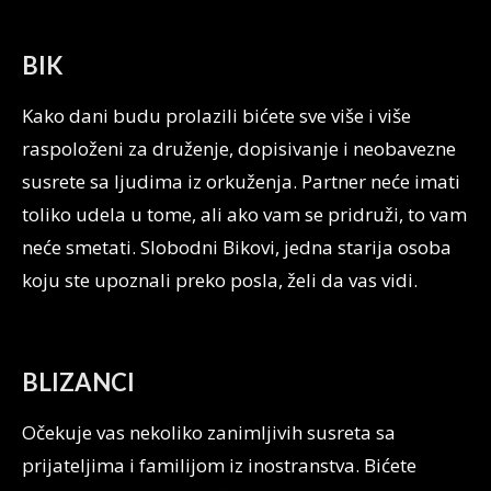
BIK
Kako dani budu prolazili bićete sve više i više
raspoloženi za druženje, dopisivanje i neobavezne
susrete sa ljudima iz orkuženja. Partner neće imati
toliko udela u tome, ali ako vam se pridruži, to vam
neće smetati. Slobodni Bikovi, jedna starija osoba
koju ste upoznali preko posla, želi da vas vidi.
BLIZANCI
Očekuje vas nekoliko zanimljivih susreta sa
prijateljima i familijom iz inostranstva. Bićete