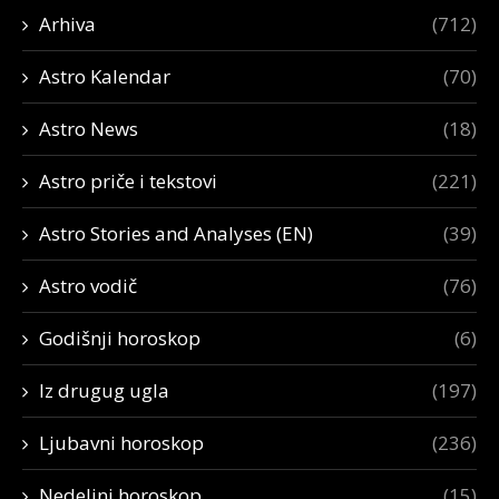
Arhiva
(712)
Astro Kalendar
(70)
Astro News
(18)
Astro priče i tekstovi
(221)
Astro Stories and Analyses (EN)
(39)
Astro vodič
(76)
Godišnji horoskop
(6)
Iz drugug ugla
(197)
Ljubavni horoskop
(236)
Nedeljni horoskop
(15)