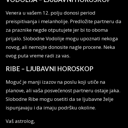
Venera u vašem 12. polju donosi period
preispitivanja i melanholije. Predložite partneru da
za praznike negde otputujete jer bi to oboma
prijalo. Slobodne Vodolije mogu upoznati nekoga
novog, ali nemojte donosite nagle procene. Neka
ovog puta vreme radi za vas.
RIBE – LJUBAVNI HOROSKOP
Moguć je manji izazov na poslu koji utiče na
planove, ali vaša posvećenost partneru ostaje jaka.
Slobodne Ribe mogu osetiti da se ljubavne želje
ispunjavaju i da imaju podršku okoline.
Vaš astrolog,