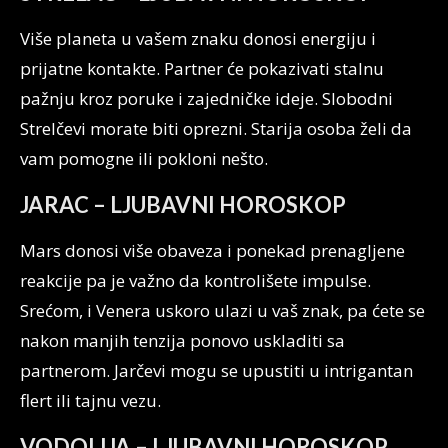
Više planeta u vašem znaku donosi energiju i
prijatne kontakte. Partner će pokazivati stalnu
pažnju kroz poruke i zajedničke ideje. Slobodni
Strelčevi morate biti oprezni. Starija osoba želi da
vam pomogne ili pokloni nešto.
JARAC – LJUBAVNI HOROSKOP
Mars donosi više obaveza i ponekad prenagljene
reakcije pa je važno da kontrolišete impulse.
Srećom, i Venera uskoro ulazi u vaš znak, pa ćete se
nakon manjih tenzija ponovo uskladiti sa
partnerom. Jarčevi mogu se upustiti u intrigantan
flert ili tajnu vezu.
VODOLIJA – LJUBAVNI HOROSKOP