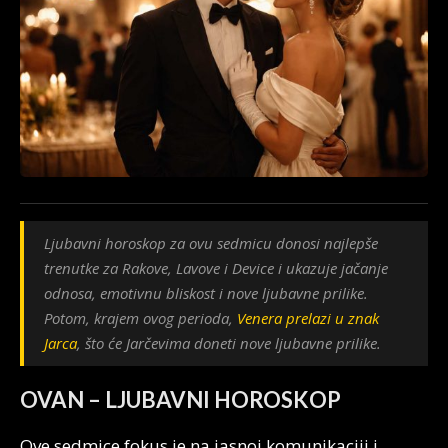
Ljubavni horoskop za ovu sedmicu donosi najlepše
trenutke za Rakove, Lavove i Device i ukazuje jačanje
odnosa, emotivnu bliskost i nove ljubavne prilike.
Potom, krajem ovog perioda,
Venera prelazi u znak
Jarca
, što će Jarčevima doneti nove ljubavne prilike.
OVAN – LJUBAVNI HOROSKOP
Ove sedmice fokus je na jasnoj komunikaciji i