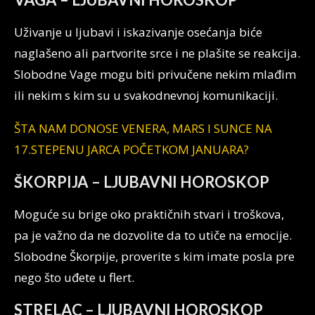
Uživanje u ljubavi i iskazivanje osećanja biće
naglašeno ali partvorite srce i ne plašite se reakcija.
Slobodne Vage mogu biti privučene nekim mlađim
ili nekim s kim su u svakodnevnoj komunikaciji.
ŠTA NAM DONOSE VENERA, MARS I SUNCE NA
17.STEPENU JARCA POČETKOM JANUARA?
ŠKORPIJA – LJUBAVNI HOROSKOP
Moguće su brige oko praktičnih stvari i troškova,
pa je važno da ne dozvolite da to utiče na emocije.
Slobodne Škorpije, proverite s kim imate posla pre
nego što uđete u flert.
STRELAC – LJUBAVNI HOROSKOP