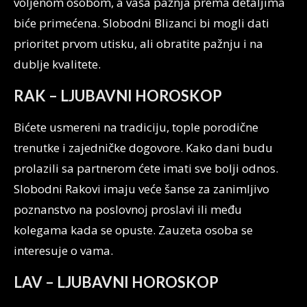
voljenom osobom, a vaša pažnja prema detaljima
biće primećena. Slobodni Blizanci bi mogli dati
prioritet prvom utisku, ali obratite pažnju i na
dublje kvalitete.
RAK – LJUBAVNI HOROSKOP
Bićete usmereni na tradiciju, tople porodične
trenutke i zajedničke dogovore. Kako dani budu
prolazili sa partnerom ćete imati sve bolji odnos.
Slobodni Rakovi imaju veće šanse za zanimljivo
poznanstvo na poslovnoj proslavi ili među
kolegama kada se opuste. Zauzeta osoba se
interesuje o vama.
LAV – LJUBAVNI HOROSKOP