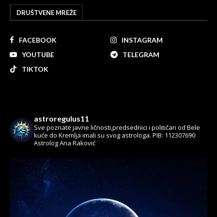
DRUŠTVENE MREŽE
FACEBOOK
INSTAGRAM
YOUTUBE
TELEGRAM
TIKTOK
astroregulus11
Sve poznate javne ličnosti,predsednici i političari od Bele
kuće do Kremlja imali su svog astrologa.
PIB: 112307690
Astrolog Ana Raković