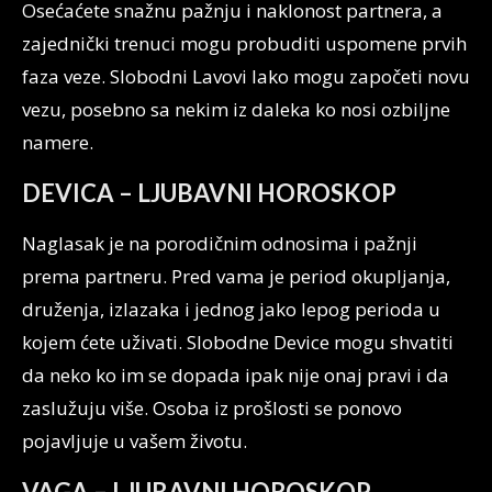
Osećaćete snažnu pažnju i naklonost partnera, a
zajednički trenuci mogu probuditi uspomene prvih
faza veze. Slobodni Lavovi lako mogu započeti novu
vezu, posebno sa nekim iz daleka ko nosi ozbiljne
namere.
DEVICA – LJUBAVNI HOROSKOP
Naglasak je na porodičnim odnosima i pažnji
prema partneru. Pred vama je period okupljanja,
druženja, izlazaka i jednog jako lepog perioda u
kojem ćete uživati. Slobodne Device mogu shvatiti
da neko ko im se dopada ipak nije onaj pravi i da
zaslužuju više. Osoba iz prošlosti se ponovo
pojavljuje u vašem životu.
VAGA – LJUBAVNI HOROSKOP